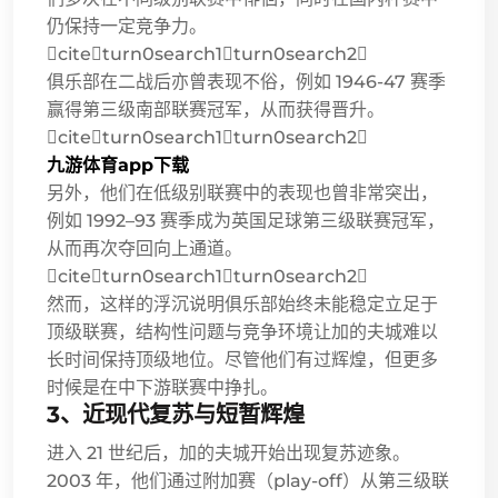
仍保持一定竞争力。
citeturn0search1turn0search2
俱乐部在二战后亦曾表现不俗，例如 1946-47 赛季
赢得第三级南部联赛冠军，从而获得晋升。
citeturn0search1turn0search2
九游体育app下载
另外，他们在低级别联赛中的表现也曾非常突出，
例如 1992–93 赛季成为英国足球第三级联赛冠军，
从而再次夺回向上通道。
citeturn0search1turn0search2
然而，这样的浮沉说明俱乐部始终未能稳定立足于
顶级联赛，结构性问题与竞争环境让加的夫城难以
长时间保持顶级地位。尽管他们有过辉煌，但更多
时候是在中下游联赛中挣扎。
3、近现代复苏与短暂辉煌
进入 21 世纪后，加的夫城开始出现复苏迹象。
2003 年，他们通过附加赛（play-off）从第三级联