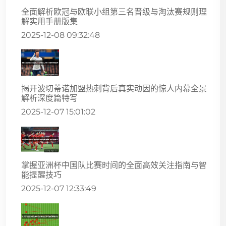
全面解析欧冠与欧联小组第三名晋级与淘汰赛规则理
解实用手册版集
2025-12-08 09:32:48
揭开波切蒂诺加盟热刺背后真实动因的惊人内幕全景
解析深度篇特写
2025-12-07 15:01:02
掌握亚洲杯中国队比赛时间的全面高效关注指南与智
能提醒技巧
2025-12-07 12:33:49