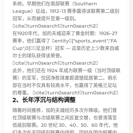
系统。早期他们在南部联赛（Southern
League）征战，1912–13 赛季赢得该联赛第二级别
冠军，从而被提升至第一级别。
citeturn0search1turn0search2
在1920年代，加的夫城迎来了黄金时期：1926–27
赛季，他们赢得了 entity["sports_event","FA
Cup",0]（足总杯）冠军 — 这是历史上少数来自威
尔士的球队获得该荣誉。
citeturn0search1turn0search2
此外，他们还在 1924 年成为联赛一级（当时顶级联
赛）的亚军，仅因净胜球差距遗憾屈居第二。俱乐
部在当时不仅具有较高水平，也赢得了英格兰足坛
的尊重。 citeturn0search1turn0search2
2、长年浮沉与结构调整
随着时间推移，加的夫城经历多次升降级。他们曾
在顶级联赛与次级联赛之间反复交替，也曾滑落至
低级别联赛。20 世纪 30、40、50、60 年代，他
们多次在不同级别联赛中徘徊，同时在国内杯赛中