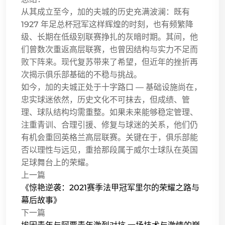
从其成立至今，加的夫城的历史充满波澜：既有
1927 年足总杯冠军这样辉煌的时刻，也有频繁降
级、长期在低级别联赛挣扎的灰暗时期。其间，他
们曾数次重返高层联赛，也曾因结构与实力不足而
败下阵来。现代复苏带来了希望，但近年的挫折再
次揭示俱乐部基础的不稳与挑战。
如今，加的夫城正处于十字路口 — 基础设施尚在，
忠实球迷依然，历史文化不可抹去，但成绩、管
理、球队结构均需重整。如果未来能够稳定管理、
注重青训、合理引援、修复与球迷的关系，他们仍
有机会重回英格兰高层联赛。关键在于，俱乐部能
否以理性与远见，重拾那段属于威尔士球队在英国
足球舞台上的荣耀。
上一篇
《惊艳逆袭：2021赛季法甲冠军里尔的荣耀之路与
幕后故事》
下一篇