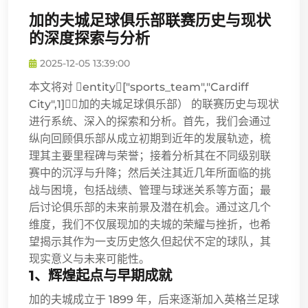
加的夫城足球俱乐部联赛历史与现状
的深度探索与分析
2025-12-05 13:39:00
本文将对 entity["sports_team","Cardiff
City",1]（加的夫城足球俱乐部） 的联赛历史与现状
进行系统、深入的探索和分析。首先，我们会通过
纵向回顾俱乐部从成立初期到近年的发展轨迹，梳
理其主要里程碑与荣誉；接着分析其在不同级别联
赛中的沉浮与升降；然后关注其近几年所面临的挑
战与困境，包括战绩、管理与球迷关系等方面；最
后讨论俱乐部的未来前景及潜在机会。通过这几个
维度，我们不仅展现加的夫城的荣耀与挫折，也希
望揭示其作为一支历史悠久但起伏不定的球队，其
现实意义与未来可能性。
1、辉煌起点与早期成就
加的夫城成立于 1899 年，后来逐渐加入英格兰足球