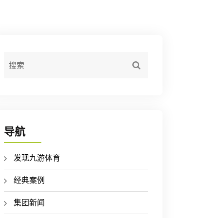
导航
发现九游体育
经典案例
集团新闻