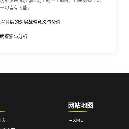
功不仅是俱乐部历史上的一个巅峰，也是对整个法
一切皆有可能。
冠军背后的深层战略意义与价值
度探索与分析
网站地图
首页
– XML