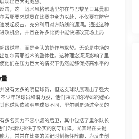
展现出巨大的威胁。
反击，这一战术风格帮助里尔在与巴黎圣日耳曼和
尔蒂耶要求球员在比赛中全力以赴，不仅要在防守
速发起反击，充分利用对方防线的漏洞。通过这种
进攻机会，并且在许多比赛中能快速改变场上局
超级球星，而是全队的协作与默契。无论是中场的
出加尔蒂耶战术的整体性。这种理念深深影响了里
使他们在压力巨大的情况下仍然能够保持高水平的
力量
并没有太多的明星球员，但这支球队展现出了强大
，有不少年轻球员和潜力股，他们通过加尔蒂耶的悉心
其他球队依赖明星球员不同，里尔则是通过全员的
有多名实力不容小觑的后卫，其中包括了里尔队长
，他们为球队提供了坚实的防守屏障。尤其是在关键
能力，常常在比赛的关键时刻稳住阵脚，为反击创