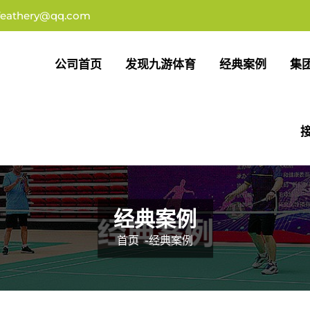
feathery@qq.com
公司首页
发现九游体育
经典案例
集
经典案例
首页
-
经典案例