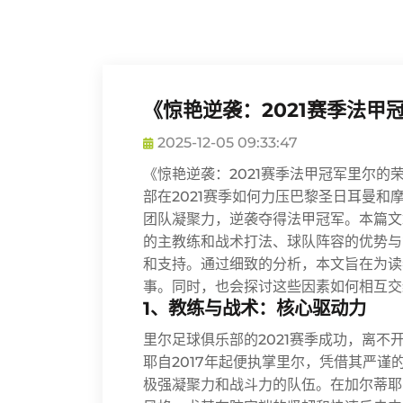
《惊艳逆袭：2021赛季法
2025-12-05 09:33:47
《惊艳逆袭：2021赛季法甲冠军里尔
部在2021赛季如何力压巴黎圣日耳曼
团队凝聚力，逆袭夺得法甲冠军。本篇文
的主教练和战术打法、球队阵容的优势与
和支持。通过细致的分析，本文旨在为读
事。同时，也会探讨这些因素如何相互交
1、教练与战术：核心驱动力
里尔足球俱乐部的2021赛季成功，离不
耶自2017年起便执掌里尔，凭借其严
极强凝聚力和战斗力的队伍。在加尔蒂耶