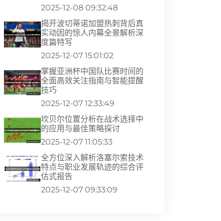
2025-12-08 09:32:48
揭开波切蒂诺加盟热刺背后真
实动因的惊人内幕全景解析深
度篇特写
2025-12-07 15:01:02
掌握亚洲杯中国队比赛时间的
全面高效关注指南与智能提醒
技巧
2025-12-07 12:33:49
坎贝尔位置分析在战术选择中
的应用与最佳策略探讨
2025-12-07 11:05:33
全方位深入解析洛塞尔索技术
特点与职业发展轨迹的综合评
估式报告
2025-12-07 09:33:09