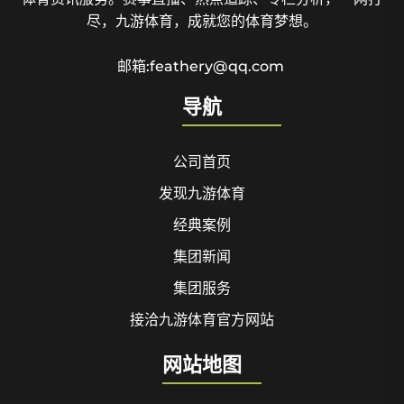
尽，九游体育，成就您的体育梦想。
邮箱:feathery@qq.com
导航
公司首页
发现九游体育
经典案例
集团新闻
集团服务
接洽九游体育官方网站
网站地图