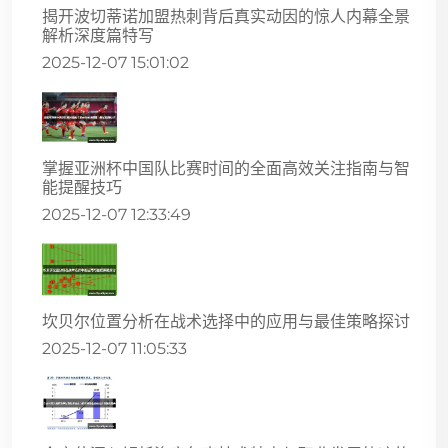
揭开波切蒂诺加盟热刺背后真实动因的惊人内幕全景
解析深度篇特写
2025-12-07 15:01:02
掌握亚洲杯中国队比赛时间的全面高效关注指南与智
能提醒技巧
2025-12-07 12:33:49
坎贝尔位置分析在战术选择中的应用与最佳策略探讨
2025-12-07 11:05:33