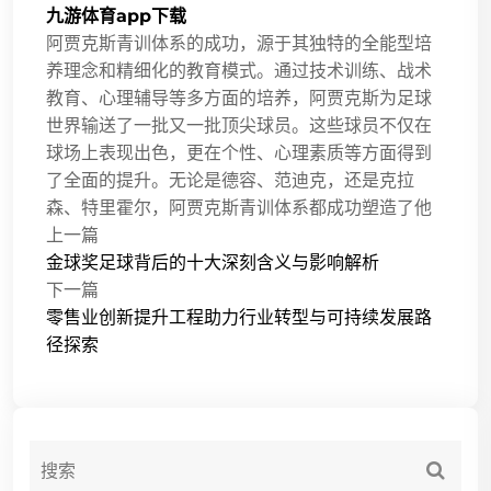
九游体育app下载
阿贾克斯青训体系的成功，源于其独特的全能型培
养理念和精细化的教育模式。通过技术训练、战术
教育、心理辅导等多方面的培养，阿贾克斯为足球
世界输送了一批又一批顶尖球员。这些球员不仅在
球场上表现出色，更在个性、心理素质等方面得到
了全面的提升。无论是德容、范迪克，还是克拉
森、特里霍尔，阿贾克斯青训体系都成功塑造了他
上一篇
金球奖足球背后的十大深刻含义与影响解析
下一篇
零售业创新提升工程助力行业转型与可持续发展路
径探索