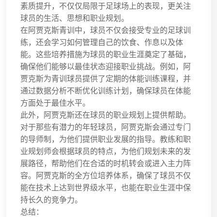
素质提升，不仅仅局限于足球场上的表现，更关注
球员的生活、思想和职业规划。
在阿贾克斯青训中，球员不仅会接受专业的足球训
练，还会学习如何管理自己的饮食、作息以及体
能。这些培养措施为球员的职业生涯奠定了基础，
确保他们能够以最佳状态迎接职业挑战。例如，阿
贾克斯为青训球员提供了定期的体能训练课程，并
通过数据分析不断优化训练计划，确保球员在体能
方面处于最佳水平。
此外，阿贾克斯还在球员的职业规划上提供帮助。
对于那些有潜力的年轻球员，阿贾克斯会通过专门
的导师制，为他们提供职业发展的指导。教练和职
业规划师会根据球员的特点，为他们规划未来的发
展路径，帮助他们在合适的时机转会或进入主力阵
容。阿贾克斯的全方位培养体系，确保了球员不仅
能在技术上达到世界级水平，也能在职业生涯中保
持长久的竞争力。
总结：