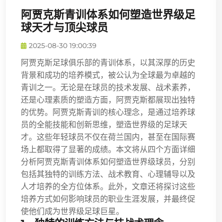
阿贾克斯青训体系如何塑造世界级足
球天才与顶尖球员
2025-08-30 19:00:39
阿贾克斯足球俱乐部的青训体系，以其深厚的历史
背景和成功的培养模式，被公认为全球最为卓越的
青训之一。无论是在球员的技术发展、战术素养，
还是心理素质的塑造方面，阿贾克斯都展现出独特
的优势。阿贾克斯青训的核心理念，是通过培养球
员的全能技能和创新思维，塑造世界级的足球天
才。这些年轻球员不仅在荷兰国内，甚至在国际赛
场上都取得了显著的成绩。本文将从四个方面详细
分析阿贾克斯青训体系如何塑造世界级球员，分别
包括其独特的训练方法、战术教育、心理辅导以及
人才培养的全方位体系。此外，文章还将探讨这些
培养方式如何影响球员的职业生涯发展，并最终促
使他们成为世界级足球巨星。