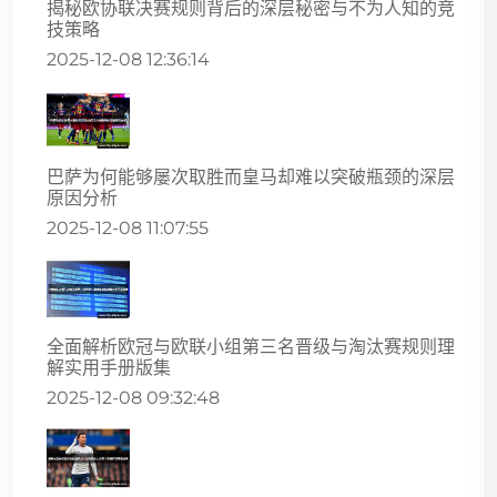
揭秘欧协联决赛规则背后的深层秘密与不为人知的竞
技策略
2025-12-08 12:36:14
巴萨为何能够屡次取胜而皇马却难以突破瓶颈的深层
原因分析
2025-12-08 11:07:55
全面解析欧冠与欧联小组第三名晋级与淘汰赛规则理
解实用手册版集
2025-12-08 09:32:48