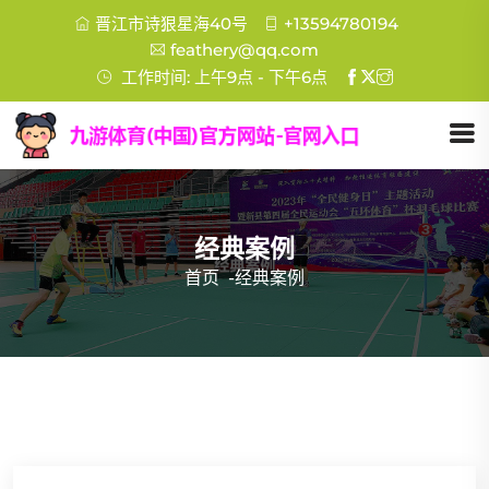
晋江市诗狠星海40号
+13594780194
feathery@qq.com
工作时间: 上午9点 - 下午6点
经典案例
首页
-
经典案例