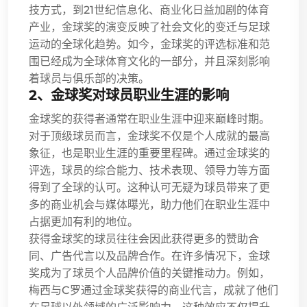
技方式，到21世纪信息化、商业化日益加剧的体育
产业，金球奖的演变反映了社会文化的变迁与足球
运动的全球化趋势。如今，金球奖的评选标准和范
围已经成为全球体育文化的一部分，并且深刻影响
着球员与俱乐部的决策。
2、金球奖对球员职业生涯的影响
金球奖的获得者通常在职业生涯中迎来巅峰时期。
对于顶级球员而言，金球奖不仅是个人成就的最高
象征，也是职业生涯的重要里程碑。通过金球奖的
评选，球员的综合能力、技术表现、领导力等方面
得到了全球的认可。这种认可无疑为球员带来了更
多的商业机会与媒体曝光，助力他们在职业生涯中
占据更加有利的地位。
获得金球奖的球员往往会因此获得更多的赞助合
同、广告代言以及品牌合作。在许多情况下，金球
奖成为了球员个人品牌价值的关键推动力。例如，
梅西与C罗通过金球奖获得的商业代言，成就了他们