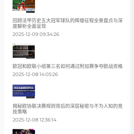
回顾法甲历史五大冠军球队的辉煌征程全景盘点与深
度解析全面呈现
2025-12-09 09:34:26
欧冠和欧联小组第三名如何通过附加赛争夺欧战资格
2025-12-08 14:05:26
揭秘欧协联决赛规则背后的深层秘密与不为人知的竞
技策略
2025-12-08 12:36:14