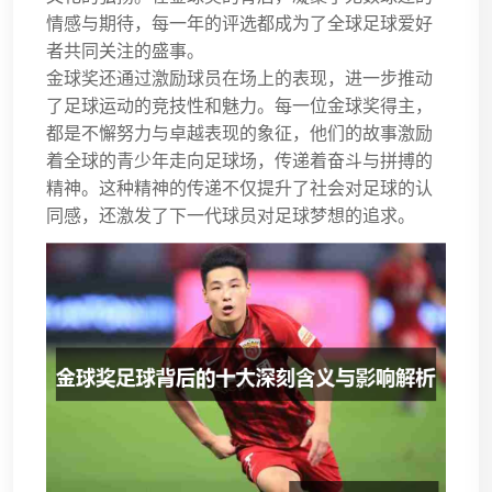
情感与期待，每一年的评选都成为了全球足球爱好
者共同关注的盛事。
金球奖还通过激励球员在场上的表现，进一步推动
了足球运动的竞技性和魅力。每一位金球奖得主，
都是不懈努力与卓越表现的象征，他们的故事激励
着全球的青少年走向足球场，传递着奋斗与拼搏的
精神。这种精神的传递不仅提升了社会对足球的认
同感，还激发了下一代球员对足球梦想的追求。