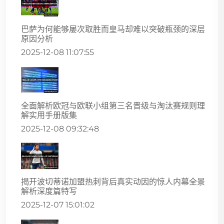
巴萨为何能够屡次取胜而皇马却难以突破瓶颈的深层
原因分析
2025-12-08 11:07:55
全面解析欧冠与欧联小组第三名晋级与淘汰赛规则理
解实用手册版集
2025-12-08 09:32:48
揭开波切蒂诺加盟热刺背后真实动因的惊人内幕全景
解析深度篇特写
2025-12-07 15:01:02