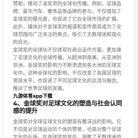
赞助，推动了该奖项的全球化传播。例如，足球品
牌、豪华汽车、奢侈品等品牌的参与，不仅增加了
金球奖的曝光度，也促进了它在全球市场的扩展。
此外，媒体对于金球奖的报道和宣传使其成为了全
球范围内广泛关注的焦点，吸引了无数球迷和观众
的目光。
金球奖的全球化不仅体现在商业运作方面，更加速
了足球文化的全球传播。从欧洲到南美、从亚洲到
非洲，金球奖的影响力不断渗透到各大洲的足球文
化中。这种全球化的影响，不仅改变了各国足球的
竞技水平，也促进了不同足球文化的交流与融合，
推动了世界足球的发展。
九游体育app下载
4、金球奖对足球文化的塑造与社会认同
感的提升
金球奖对全球足球文化的塑造有着深远的影响。它
不仅是对足球运动员个体的赞誉，也是对整个足球
文化的弘扬。在金球奖的背后，凝聚了无数球迷的