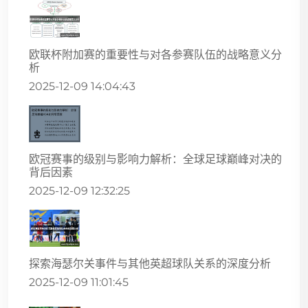
欧联杯附加赛的重要性与对各参赛队伍的战略意义分
析
2025-12-09 14:04:43
欧冠赛事的级别与影响力解析：全球足球巅峰对决的
背后因素
2025-12-09 12:32:25
探索海瑟尔关事件与其他英超球队关系的深度分析
2025-12-09 11:01:45