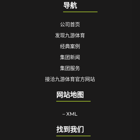
导航
公司首页
发现九游体育
经典案例
集团新闻
集团服务
接洽九游体育官方网站
网站地图
– XML
找到我们