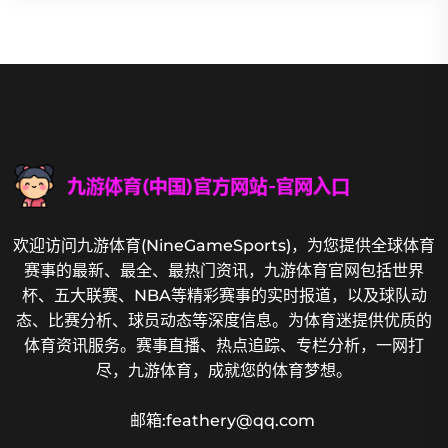
欢迎访问九游体育(NineGameSports)，为您提供全球体育
赛事的最新、最全、最热门资讯，九游体育官网包括世界
杯、五大联赛、NBA等精彩赛事的实时报道，以及球队动
态、比赛分析、球员动态等深度信息。为体育迷提供优质的
体育资讯服务。赛事直播、热点追踪、专栏分析，一网打
尽，九游体育，成就您的体育梦想。
邮箱:feathery@qq.com