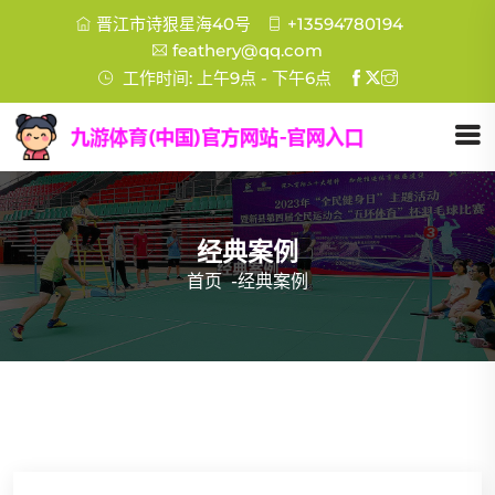
晋江市诗狠星海40号
+13594780194
feathery@qq.com
工作时间: 上午9点 - 下午6点
经典案例
首页
-
经典案例