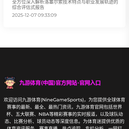
全方位深入解析洛塞尔索技术特点与职业发展轨迹的
综合评估式报告
2025-12-07 09:33:09
欢迎访问九游体育(NineGameSports)，为您提供全球体育
赛事的最新、最全、最热门资讯，九游体育官网包括世界
杯、五大联赛、NBA等精彩赛事的实时报道，以及球队动
态、比赛分析、球员动态等深度信息。为体育迷提供优质的
体育资讯服务。赛事直播、热点追踪、专栏分析，一网打