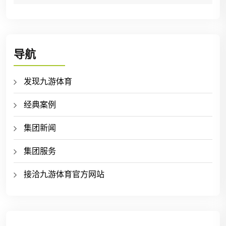
导航
发现九游体育
经典案例
集团新闻
集团服务
接洽九游体育官方网站