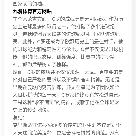
国家队的领袖。
九游体育官方网站
在个人荣誉方面，C罗的成就更是无可匹敌。作为历
史上进球最多的球员之一，他打破了多个进球纪
录，包括欧洲五大联赛的进球纪录和国家队进球纪
录。此外，C罗还成为了欧冠历史上的最佳射手，他
的进球能力和稳定性无与伦比。C罗不仅仅是进球机
器，他的职业态度、训练强度、比赛中的拼搏精
神，都为后辈树立了榜样。
然而，C罗的成功并不仅仅来源于天赋。更重要的是
他对自己严格的要求以及不懈的奋斗精神。无论是
早期在曼联的刻苦训练，还是在皇马为了团队和个
人目标拼搏的每一天，C罗都始终没有放松过自己。
正是这种“永不满足”的精神，成就了他在全球足球
史上的传奇地位。
总结：
克里斯蒂亚诺·罗纳尔多的传奇职业生涯不仅是对个
人天赋的完美诠释，更是奋斗与拼搏的典范。从葡