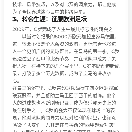
技术、盘带技巧，以及对比赛的洞察力，都让他成
为了全世界球迷心目中的超级巨星。
3、转会生涯：征服欧洲足坛
2009年，C罗完成了人生中最具标志性的转会之一
——以当时创纪录的8000万欧元加盟皇家马德里。
这一转会不仅是个人薪资的激增，更标志着他将进
入一个更加广阔的足球舞台。在皇马的第一季，C罗
迅速适应了西甲的比赛节奏，并在球队中成为了关
键人物。在接下来的几个赛季里，C罗不断创造新纪
录，打破了多个历史数据，成为了皇马的进攻核
心。
在皇马的9年里，C罗带领球队赢得了四次欧洲冠军
联赛冠军，并且帮助皇马重回了西甲的巅峰。他个
人的进球数也不断刷新记录，成为俱乐部历史上的
最佳射手之一。C罗的强大不仅体现在球场上的表
现，他对球队的领导力以及对胜利的渴望，也深深
感染了队友们。尤其是在与梅西的“西甲超级对决”