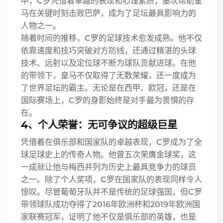
中，C罗凭借着卓越的表现和心理素质，屡次帮助皇
马在关键时刻击败巴萨，成为了足坛最具影响力的
人物之一。
随着时间的推移，C罗的足球技术愈发成熟。他不仅
依靠速度和技巧突破对方防线，还通过精湛的头球
技术、远射以及定位球不断为球队贡献进球。在他
的带领下，皇马不仅取得了无数荣耀，还一度成为
了世界足坛的霸主。无论是在西甲、欧冠，还是在
国际赛场上，C罗的身影始终是对手最为畏惧的存
在。
4、个人荣誉：无可争议的超级巨星
凭借着在俱乐部和国家队的卓越表现，C罗成为了全
球足球史上的传奇人物。他曾五次荣膺金球奖，这
一成就让他与梅西并列为历史上最具竞争力的球员
之一。除了个人奖项，C罗在国家队的表现同样令人
惊叹。尽管葡萄牙队并不是传统的足球强国，但C罗
带领球队成功夺得了2016年欧洲杯和2019年欧洲国
家联赛冠军，证明了他不仅是俱乐部的英雄，也是