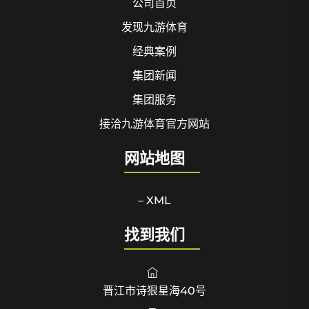
公司首页
发现九游体育
经典案例
集团新闻
集团服务
接洽九游体育官方网站
网站地图
– XML
找到我们
晋江市诗狠星海40号