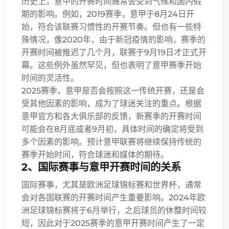
历史上，意甲的开赛时间通常会受到气候和国内假
期的影响。例如，2019赛季，意甲于8月24日开
始，符合该联赛习惯性的开赛节奏。但也有一些特
殊情况，像2020年，由于新冠疫情的影响，赛季的
开赛时间被推迟了几个月，联赛于9月19日才正式开
幕。这些例外虽然罕见，但也表明了意甲赛季开始
时间的灵活性。
2025赛季，意甲是否会按照这一传统开赛，还是会
受其他因素的影响，成为了球迷关注的重点。根据
意甲官方和各大俱乐部的反馈，新赛季的开赛时间
可能会在8月底或者9月初，具体时间的确定将受到
多个因素的影响。预计意甲联赛将继续保持传统的
赛季开始时间，符合球迷和媒体的期待。
2、国际赛事与意甲开赛时间的关系
国际赛事，尤其是欧洲足球锦标赛和世界杯，通常
会对各国联赛的开赛时间产生重要影响。2024年欧
洲足球锦标赛将于6月举行，之后球员的休整时间较
短，因此对于2025赛季的意甲开赛时间产生了一定