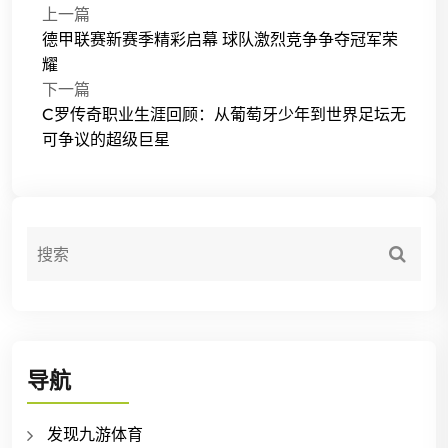
上一篇
德甲联赛新赛季精彩启幕 球队激烈竞争争夺冠军荣
耀
下一篇
C罗传奇职业生涯回顾：从葡萄牙少年到世界足坛无
可争议的超级巨星
导航
发现九游体育