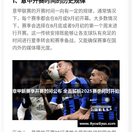
1、意甲开赛时间的历史规律
意甲联赛的开赛时间一向有一定的规律，通常情况
下，每个赛季都会在8月或9月初开幕。大多数情况
下，赛季会选择在8月底或者9月初的第一个周末进
行开赛。这一传统安排既能够让各支球队有充足的
时间进行夏季转会和赛季备战，又能确保赛事在国
内外的媒体曝光度。