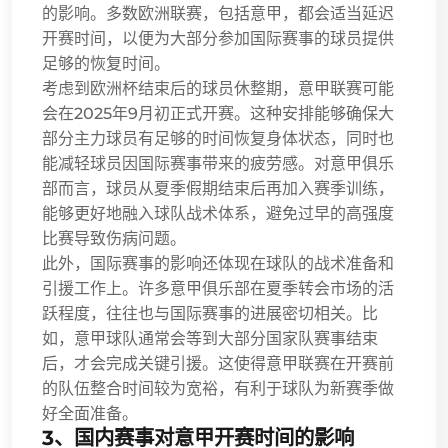
的影响。多数欧洲联赛，包括意甲，都会适当延迟
开赛时间，以便为大部分参加国际赛事的球员提供
足够的恢复时间。
考虑到欧洲杯结束后的球员休整期，意甲联赛可能
会在2025年9月初正式开赛。这种安排能够确保大
部分主力球员有足够的时间恢复身体状态，同时也
能减轻球员因国际赛事带来的疲劳感。对意甲俱乐
部而言，球员从夏季假期结束后再加入赛季训练，
能够更好地融入球队战术体系，避免过早的高强度
比赛导致伤病问题。
此外，国际赛事的影响还体现在球队的战术准备和
引援工作上。许多意甲俱乐部在夏季转会市场的活
跃程度，往往也与国际赛事的进展密切相关。比
如，意甲球队通常会等到大部分国家队赛事结束
后，才会完成关键引援。这使得意甲联赛在开赛前
的队伍整合时间较为宽裕，有利于球队为新赛季做
好全面准备。
3、国内赛事对意甲开赛时间的影响