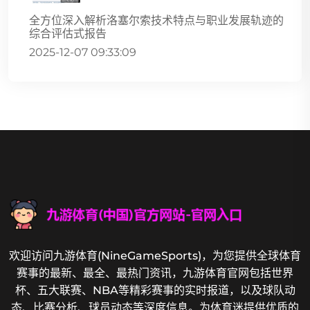
全方位深入解析洛塞尔索技术特点与职业发展轨迹的
综合评估式报告
2025-12-07 09:33:09
欢迎访问九游体育(NineGameSports)，为您提供全球体育
赛事的最新、最全、最热门资讯，九游体育官网包括世界
杯、五大联赛、NBA等精彩赛事的实时报道，以及球队动
态、比赛分析、球员动态等深度信息。为体育迷提供优质的