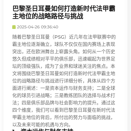
巴黎圣日耳曼如何打造新时代法甲霸
主地位的战略路径与挑战
2025-04-26 09:36:40
随着巴黎圣日耳曼（PSG）近几年在法甲联赛中的
霸主地位逐渐确立，球队不仅仅在国内赛场上表现
突出，还在欧洲舞台上崭露头角。如何从一个历史
悠久但成绩相对平平的俱乐部，迅速崛起为世界足
坛的顶级强队，成为了业界和球迷关注的焦点。本
文将围绕巴黎圣日耳曼如何打造新时代法甲霸主地
位的战略路径与挑战进行详细分析，具体从四个方
面进行阐述：一是资本运作与财务支持；二是全球
化的球员引进战略；三是教练团队的选择与战术打
法；四是俱乐部品牌与社会影响力的提升。通过这
四个维度，我们可以看到巴黎圣日耳曼在新时代法
甲霸主地位的背后，所付出的努力与面临的挑战，
以及未来可能的机遇与方向。