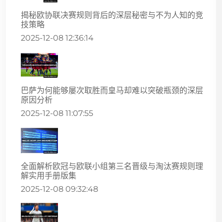
揭秘欧协联决赛规则背后的深层秘密与不为人知的竞
技策略
2025-12-08 12:36:14
巴萨为何能够屡次取胜而皇马却难以突破瓶颈的深层
原因分析
2025-12-08 11:07:55
全面解析欧冠与欧联小组第三名晋级与淘汰赛规则理
解实用手册版集
2025-12-08 09:32:48