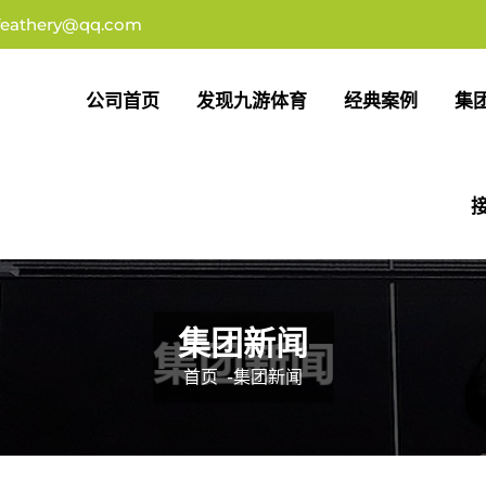
feathery@qq.com
公司首页
发现九游体育
经典案例
集
集团新闻
首页
-
集团新闻