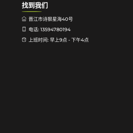
找到我们
晋江市诗狠星海40号
电话: 13594780194
上班时间: 早上9点 - 下午4点