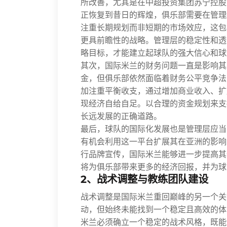
所改善，尤其是在中超投资集团苏宁控股
正恢复到昔日的辉煌，俱乐部需要在管理
注重长期规划而非短期的市场效应，这包
更具前瞻性的战略。管理层的稳定性和透
略目标，才能建立起球队的强大信心和球
其次，国际米兰的财务问题一直是影响其
金，但俱乐部依然面临着财务公平竞争法
加注重平衡收支，通过增加商业收入、扩
现经济自给自足。以合理的资金规划来支
长远发展的正确道路。
最后，球队的国际化发展也是管理层应当
有机会利用这一平台扩展其在亚洲的影响
行品牌宣传，国际米兰能够进一步提高其
将为俱乐部带来更多的经济回报，并为球
2、战术调整与教练团队建设
战术调整是国际米兰重回巅峰的另一个关
动，但始终未能找到一个稳定且高效的体
米兰必须确立一个稳定的战术风格，既能