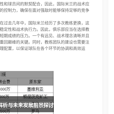
性和球员间的默契配合，因此，国际米兰的战术应
的控制力，确保在面对强敌时能够保持足够的竞争
在过去几年中，国际米兰经历了多次教练更换，这
稳定性和战术执行力。因此，俱乐部应当在选择教
短期成绩的压力。一个有远见、战术理念清晰并且
重回巅峰的关键。同时，教练团队的建设也需要注
理配置，以保证球队在各个环节的协调和高效运