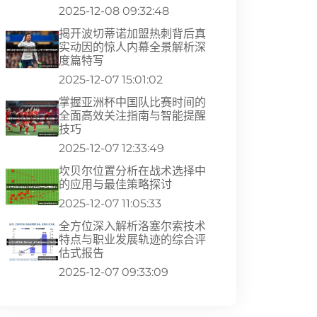
2025-12-08 09:32:48
揭开波切蒂诺加盟热刺背后真
实动因的惊人内幕全景解析深
度篇特写
2025-12-07 15:01:02
掌握亚洲杯中国队比赛时间的
全面高效关注指南与智能提醒
技巧
2025-12-07 12:33:49
坎贝尔位置分析在战术选择中
的应用与最佳策略探讨
2025-12-07 11:05:33
全方位深入解析洛塞尔索技术
特点与职业发展轨迹的综合评
估式报告
2025-12-07 09:33:09