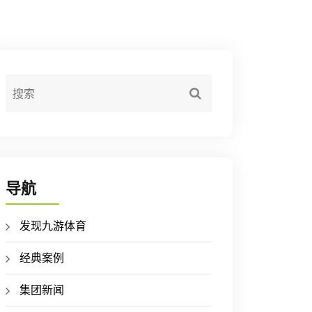
导航
发现九游体育
经典案例
集团新闻