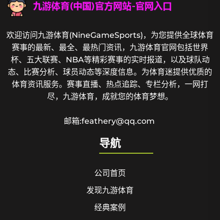
欢迎访问九游体育(NineGameSports)，为您提供全球体育
赛事的最新、最全、最热门资讯，九游体育官网包括世界
杯、五大联赛、NBA等精彩赛事的实时报道，以及球队动
态、比赛分析、球员动态等深度信息。为体育迷提供优质的
体育资讯服务。赛事直播、热点追踪、专栏分析，一网打
尽，九游体育，成就您的体育梦想。
邮箱:feathery@qq.com
导航
公司首页
发现九游体育
经典案例