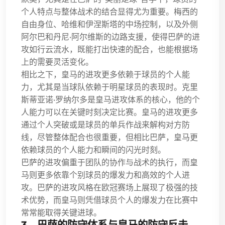
个人特点与整体战术的结合显得尤为重要。梅西的
自由身位、哈维和伊涅斯塔的中场控制，以及外侧
阿尔巴和丹尼·阿尔维斯的边路支援，使得巴萨的进
攻如行云流水，既能打出快速的配合，也能根据场
上的需要灵活变化。
相比之下，皇马的进攻更多依赖于球员的个人能
力，尤其是当球队依赖于明星球员的表现时。克里
斯蒂亚诺·罗纳尔多是皇马进攻体系的核心，他的个
人能力可以在关键时刻决定比赛。皇马的进攻更多
通过个人突破或是球员的单兵作战来解构对方防
线，尽管整体配合也很重要，但相比巴萨，皇马更
依赖球员的个人能力和瞬间的闪光时刻。
巴萨的进攻偏重于团队的协作与战术的执行，而皇
马则更多依靠个别球员的爆发力和高效的个人进
攻。巴萨的进攻风格在欧冠赛场上展现了极强的技
术优势，而皇马则凭借球员个人的爆发力在比赛中
常常能取得关键进球。
3、巴萨的防守体系与皇马的防守反击