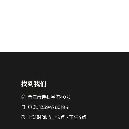
找到我们
晋江市诗狠星海40号
电话: 13594780194
上班时间: 早上9点 - 下午4点