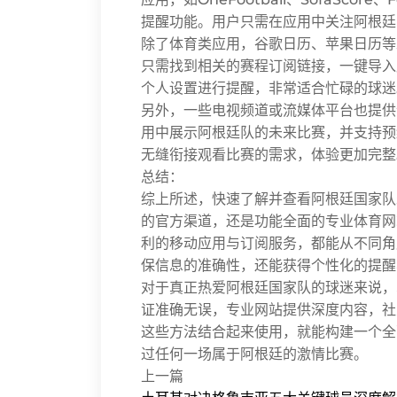
提醒功能。用户只需在应用中关注阿根廷
除了体育类应用，谷歌日历、苹果日历等
只需找到相关的赛程订阅链接，一键导入
个人设置进行提醒，非常适合忙碌的球迷
另外，一些电视频道或流媒体平台也提供
用中展示阿根廷队的未来比赛，并支持预
无缝衔接观看比赛的需求，体验更加完整
总结：
综上所述，快速了解并查看阿根廷国家队
的官方渠道，还是功能全面的专业体育网
利的移动应用与订阅服务，都能从不同角
保信息的准确性，还能获得个性化的提醒
对于真正热爱阿根廷国家队的球迷来说，
证准确无误，专业网站提供深度内容，社
这些方法结合起来使用，就能构建一个全
过任何一场属于阿根廷的激情比赛。
上一篇