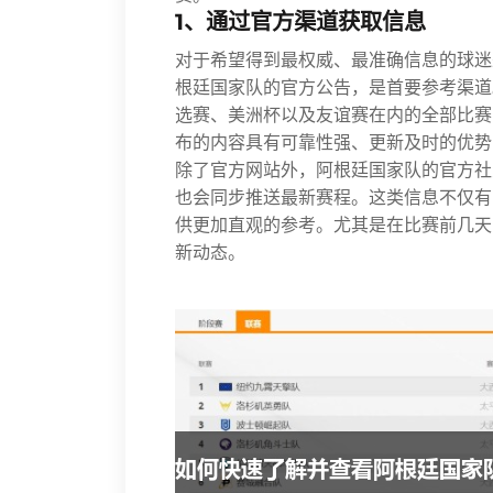
1、通过官方渠道获取信息
对于希望得到最权威、最准确信息的球迷
根廷国家队的官方公告，是首要参考渠道
选赛、美洲杯以及友谊赛在内的全部比赛
布的内容具有可靠性强、更新及时的优势
除了官方网站外，阿根廷国家队的官方社交账号，
也会同步推送最新赛程。这类信息不仅有
供更加直观的参考。尤其是在比赛前几天
新动态。