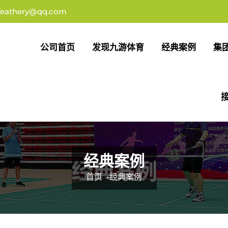
feathery@qq.com
公司首页
发现九游体育
经典案例
集
经典案例
首页
-
经典案例