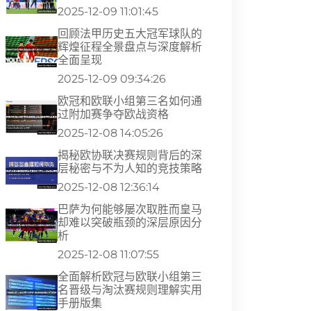
2025-12-09 11:01:45
回顾法甲历史五大冠军球队的
辉煌征程全景盘点与深度解析
全面呈现
2025-12-09 09:34:26
欧冠和欧联小组第三名如何通
过附加赛争夺欧战资格
2025-12-08 14:05:26
揭秘欧协联决赛规则背后的深
层秘密与不为人知的竞技策略
2025-12-08 12:36:14
巴萨为何能够屡次取胜而皇马
却难以突破瓶颈的深层原因分
析
2025-12-08 11:07:55
全面解析欧冠与欧联小组第三
名晋级与淘汰赛规则理解实用
手册版集