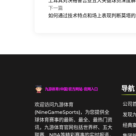
土耳其对决格鲁吉亚五大关键球员深度解
下一篇
如何通过技术特点和场上表现判断莫塔的
导航
公司
欢迎访问九游体育
(NineGameSports)，为您提供全
发现
球体育赛事的最新、最全、最热门资
经典
讯，九游体育官网包括世界杯、五大
联赛、NBA等精彩赛事的实时报道，
集团