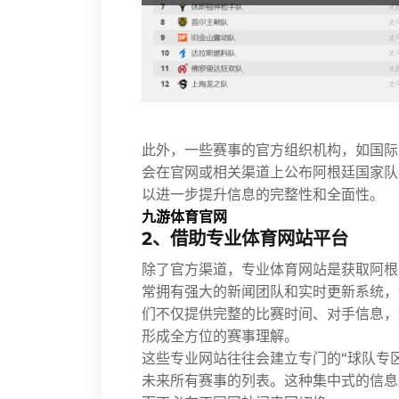
此外，一些赛事的官方组织机构，如国际足
会在官网或相关渠道上公布阿根廷国家队
以进一步提升信息的完整性和全面性。
九游体育官网
2、借助专业体育网站平台
除了官方渠道，专业体育网站是获取阿根
常拥有强大的新闻团队和实时更新系统，例如
们不仅提供完整的比赛时间、对手信息，
形成全方位的赛事理解。
这些专业网站往往会建立专门的“球队专
未来所有赛事的列表。这种集中式的信息