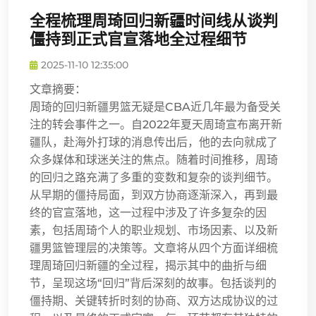
全程梳理周琦回归新疆时间线从谈判
僵持到正式官宣落地全过程细节
2025-11-10 12:35:00
文章摘要：
周琦的回归新疆男篮无疑是CBA近几年最为备受关
注的转会事件之一。自2022年夏天周琦宣布离开新
疆队，赴海外打球的消息传出后，他的去向就成了
众多媒体和球迷关注的焦点。随着时间推移，周琦
的回归之路充满了多重的变数和复杂的谈判细节。
从早期的僵持局面，到双方协商逐渐深入，再到最
终的官宣落地，这一过程中涉及了许多复杂的因
素，包括周琦个人的职业规划、市场因素、以及新
疆男篮管理层的决策等。文章将从四个方面详细梳
理周琦回归新疆的全过程，揭示其中的曲折与细
节，呈现这场“回归”背后深刻的故事。包括谈判的
僵持期、关键转折时刻的协商、双方达成协议的过