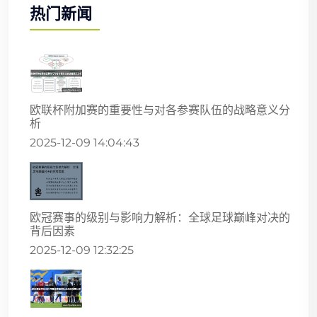
热门新闻
欧联杯附加赛的重要性与对各参赛队伍的战略意义分
析
2025-12-09 14:04:43
欧冠赛事的级别与影响力解析：全球足球巅峰对决的
背后因素
2025-12-09 12:32:25