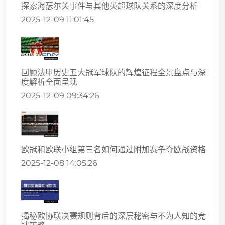
探索海瑟尔关事件与其他英超球队关系的深度分析
2025-12-09 11:01:45
回顾法甲历史五大冠军球队的辉煌征程全景盘点与深
度解析全面呈现
2025-12-09 09:34:26
欧冠和欧联小组第三名如何通过附加赛争夺欧战资格
2025-12-08 14:05:26
揭秘欧协联决赛规则背后的深层秘密与不为人知的竞