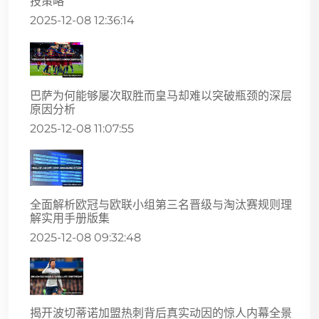
技策略
2025-12-08 12:36:14
巴萨为何能够屡次取胜而皇马却难以突破瓶颈的深层
原因分析
2025-12-08 11:07:55
全面解析欧冠与欧联小组第三名晋级与淘汰赛规则理
解实用手册版集
2025-12-08 09:32:48
揭开波切蒂诺加盟热刺背后真实动因的惊人内幕全景