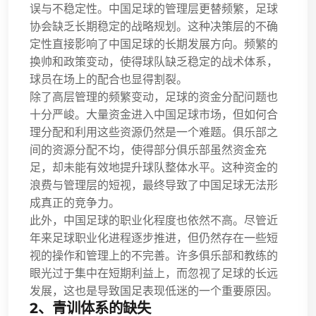
误与不稳定性。中国足球的管理层更替频繁，足球
协会缺乏长期稳定的战略规划。这种决策层的不确
定性直接影响了中国足球的长期发展方向。频繁的
换帅和政策变动，使得球队缺乏稳定的战术体系，
球员在场上的配合也显得割裂。
除了高层管理的频繁变动，足球的资金分配问题也
十分严峻。大量资金进入中国足球市场，但如何合
理分配和利用这些资源仍然是一个难题。俱乐部之
间的资源分配不均，使得部分俱乐部虽然资金充
足，却未能有效地提升球队整体水平。这种资金的
浪费与管理层的短视，最终导致了中国足球无法形
成真正的竞争力。
此外，中国足球的职业化程度也依然不高。尽管近
年来足球职业化进程逐步推进，但仍然存在一些短
视的操作和管理上的不完善。许多俱乐部和教练的
眼光过于集中在短期利益上，而忽视了足球的长远
发展，这也是导致国足表现低迷的一个重要原因。
2、青训体系的缺失