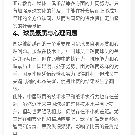
通过教育、媒体、俱乐部等多方面的共同努力。只
有加强足球文化的普及，才能在社会层面上形成对
足球的全方位认同，从而为国足的进步提供更加坚
实的社会基础。
4、球员素质与心理问题
国足输给越南的一个重要原因是球员自身素质和心
理问题。虽然在技术上，中国球员与越南球员的差
距并不明显，但在比赛中的执行力、抗压能力和心
理素质上，国足明显处于劣势。面对越南这样的对
手，国足本应凭借经验和实力取得胜利，但球员在
关键时刻的心态失衡，使得比赛的结果发生了翻
转。
此外，中国球员的技术水平和战术执行力也存在差
距。虽然近年来中国球员的整体技术水平有所提
升，但与世界强队相比，仍然存在不小的差距。尤
其是在细节处理和临场应变上，球员们缺乏足够的
智慧和冷静，导致失误频频，影响了比赛的最终结
果。