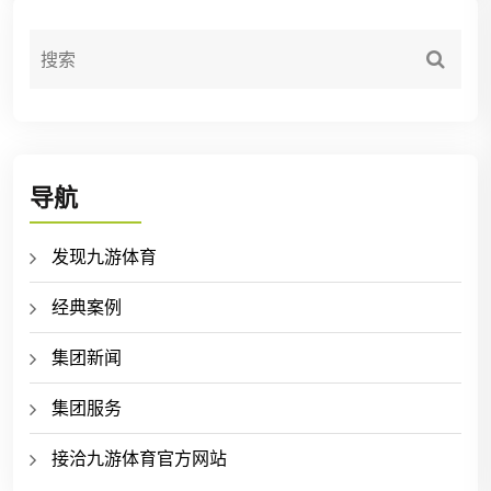
导航
发现九游体育
经典案例
集团新闻
集团服务
接洽九游体育官方网站