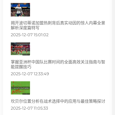
揭开波切蒂诺加盟热刺背后真实动因的惊人内幕全景
解析深度篇特写
2025-12-07 15:01:02
掌握亚洲杯中国队比赛时间的全面高效关注指南与智
能提醒技巧
2025-12-07 12:33:49
坎贝尔位置分析在战术选择中的应用与最佳策略探讨
2025-12-07 11:05:33