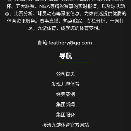
杯、五大联赛、NBA等精彩赛事的实时报道，以及球队动
态、比赛分析、球员动态等深度信息。为体育迷提供优质的
体育资讯服务。赛事直播、热点追踪、专栏分析，一网打
尽，九游体育，成就您的体育梦想。
邮箱:feathery@qq.com
导航
公司首页
发现九游体育
经典案例
集团新闻
集团服务
接洽九游体育官方网站