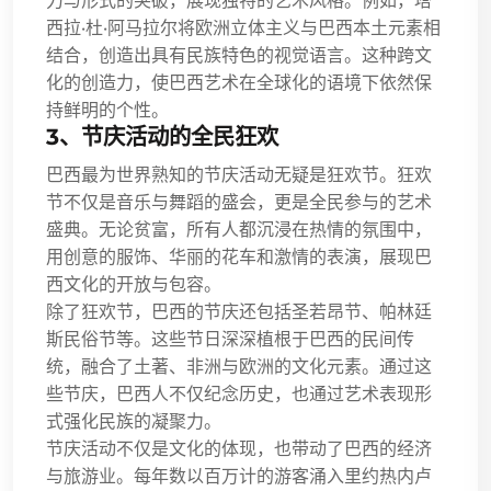
力与形式的突破，展现独特的艺术风格。例如，塔
西拉·杜·阿马拉尔将欧洲立体主义与巴西本土元素相
结合，创造出具有民族特色的视觉语言。这种跨文
化的创造力，使巴西艺术在全球化的语境下依然保
持鲜明的个性。
3、节庆活动的全民狂欢
巴西最为世界熟知的节庆活动无疑是狂欢节。狂欢
节不仅是音乐与舞蹈的盛会，更是全民参与的艺术
盛典。无论贫富，所有人都沉浸在热情的氛围中，
用创意的服饰、华丽的花车和激情的表演，展现巴
西文化的开放与包容。
除了狂欢节，巴西的节庆还包括圣若昂节、帕林廷
斯民俗节等。这些节日深深植根于巴西的民间传
统，融合了土著、非洲与欧洲的文化元素。通过这
些节庆，巴西人不仅纪念历史，也通过艺术表现形
式强化民族的凝聚力。
节庆活动不仅是文化的体现，也带动了巴西的经济
与旅游业。每年数以百万计的游客涌入里约热内卢