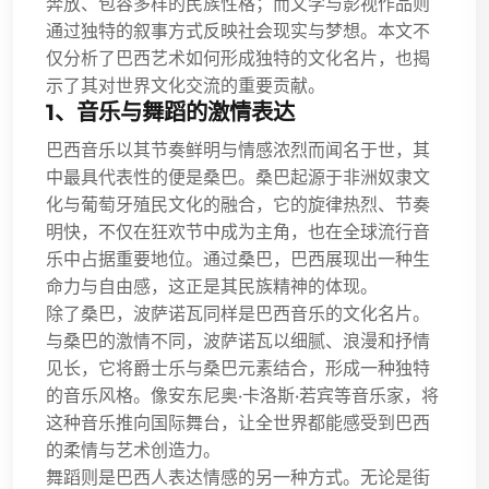
奔放、包容多样的民族性格；而文学与影视作品则
通过独特的叙事方式反映社会现实与梦想。本文不
仅分析了巴西艺术如何形成独特的文化名片，也揭
示了其对世界文化交流的重要贡献。
1、音乐与舞蹈的激情表达
巴西音乐以其节奏鲜明与情感浓烈而闻名于世，其
中最具代表性的便是桑巴。桑巴起源于非洲奴隶文
化与葡萄牙殖民文化的融合，它的旋律热烈、节奏
明快，不仅在狂欢节中成为主角，也在全球流行音
乐中占据重要地位。通过桑巴，巴西展现出一种生
命力与自由感，这正是其民族精神的体现。
除了桑巴，波萨诺瓦同样是巴西音乐的文化名片。
与桑巴的激情不同，波萨诺瓦以细腻、浪漫和抒情
见长，它将爵士乐与桑巴元素结合，形成一种独特
的音乐风格。像安东尼奥·卡洛斯·若宾等音乐家，将
这种音乐推向国际舞台，让全世界都能感受到巴西
的柔情与艺术创造力。
舞蹈则是巴西人表达情感的另一种方式。无论是街