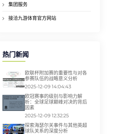
集团服务
接洽九游体育官方网站
热门新闻
欧联杯附加赛的重要性与对各
参赛队伍的战略意义分析
2025-12-09 14:04:43
欧冠赛事的级别与影响力解
析：全球足球巅峰对决的背后
因素
2025-12-09 12:32:25
探索海瑟尔关事件与其他英超
球队关系的深度分析