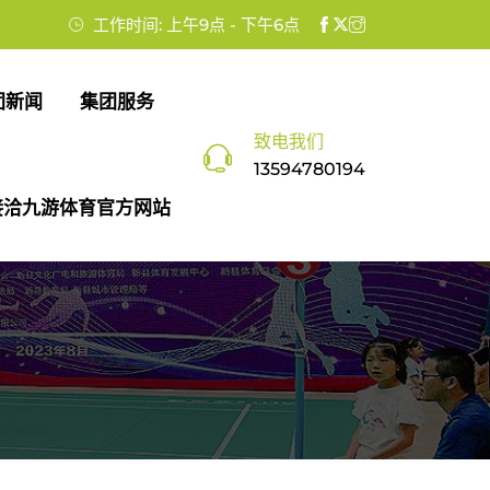
工作时间: 上午9点 - 下午6点
团新闻
集团服务
致电我们
13594780194
接洽九游体育官方网站