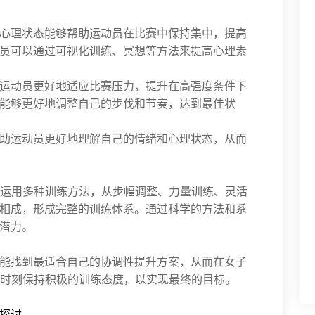
心理状态能够帮助运动员在比赛中保持集中，提高
员可以通过可视化训练、冥想等方法来提高心理素
运动员更好地适应比赛压力，提升在高强度条件下
能够更好地调整自己的步伐和节奏，达到最佳状
助运动员更好地理解自己的情绪和心理状态，从而
合运用多种训练方法，从步幅调整、力量训练、灵活
相成，形成完整的训练体系。通过科学的方法和系
潜力。
能找到最适合自己的协调性提升方案，从而在女子
应时刻保持积极的训练态度，以实现最终的目标。
探讨