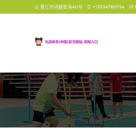
晋江市诗狠星海40号
+13594780194