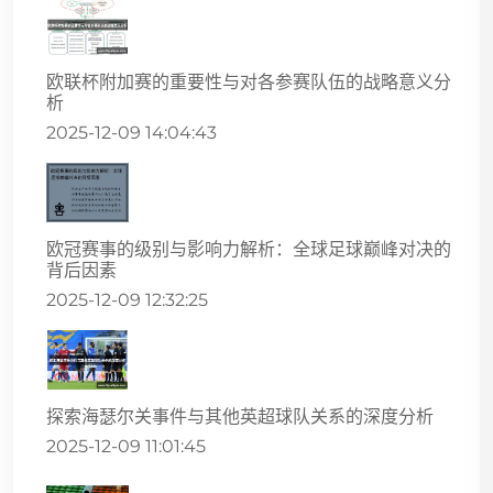
欧联杯附加赛的重要性与对各参赛队伍的战略意义分
析
2025-12-09 14:04:43
欧冠赛事的级别与影响力解析：全球足球巅峰对决的
背后因素
2025-12-09 12:32:25
探索海瑟尔关事件与其他英超球队关系的深度分析
2025-12-09 11:01:45