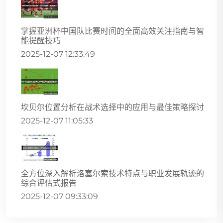
掌握亚洲杯中国队比赛时间的全面高效关注指南与智
能提醒技巧
2025-12-07 12:33:49
坎贝尔位置分析在战术选择中的应用与最佳策略探讨
2025-12-07 11:05:33
全方位深入解析洛塞尔索技术特点与职业发展轨迹的
综合评估式报告
2025-12-07 09:33:09