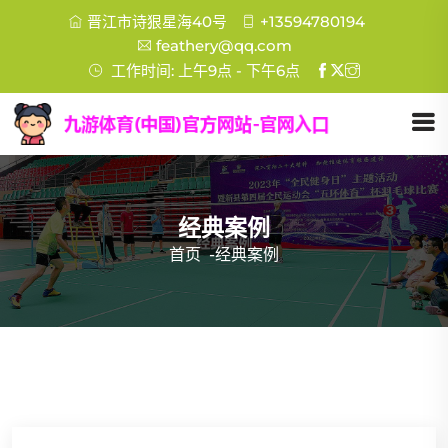
晋江市诗狠星海40号
+13594780194
feathery@qq.com
工作时间: 上午9点 - 下午6点
经典案例
首页
-
经典案例