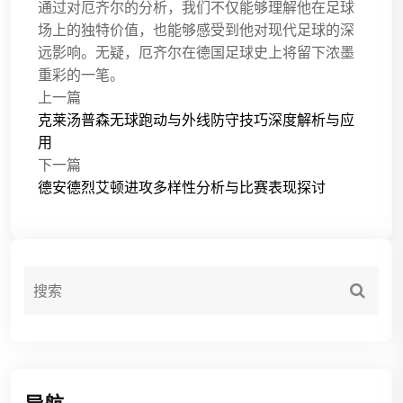
通过对厄齐尔的分析，我们不仅能够理解他在足球
场上的独特价值，也能够感受到他对现代足球的深
远影响。无疑，厄齐尔在德国足球史上将留下浓墨
重彩的一笔。
上一篇
克莱汤普森无球跑动与外线防守技巧深度解析与应
用
下一篇
德安德烈艾顿进攻多样性分析与比赛表现探讨