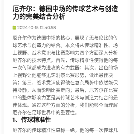
厄齐尔：德国中场的传球艺术与创造
力的完美结合分析
2024-10-15 12:40:58
厄齐尔作为德国中场的核心，展现了无与伦比的传
球艺术与创造力的结合。本文将从传球精准性、场
上视野、战术意识与比赛影响力四个方面深入分析
厄齐尔的技术特点。首先，传球精准性使得他的每
一次传球都成为进攻的有力武器；其次，出色的场
上视野让他能够迅速洞察比赛形势，做出最佳决
策；第三，战术意识使得他在复杂局势中依然能保
持冷静，从而影响比赛走向；最后，厄齐尔在比赛
中的整体影响力更是其传球艺术与创造力结合的最
佳体现。通过这些方面的分析，我们能够全面理解
厄齐尔在足球世界中的重要性。
1、传球精准性
厄齐尔的传球精准性堪称一绝。他的每一次传球几