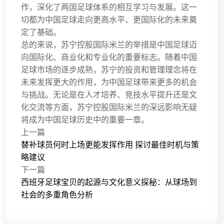
作，深化了两国足球体系的相互学习与发展。这一
切都为中国足球走向更高水平、更国际化的未来奠
定了基础。
总的来说，苏宁控股国际米兰的举措是中国足球迈
向国际化、商业化和专业化的重要标志。随着中国
足球市场的逐步成熟，苏宁的投资和管理理念将在
未来发挥更大的作用，为中国足球带来更多的机会
与挑战。无论是在人才培养、竞技水平提升还是文
化交流等方面，苏宁控股国际米兰的深远影响无疑
将成为中国足球历史中的重要一章。
上一篇
替补球员何时上场更能发挥作用 探讨最佳时机与策
略建议
下一篇
西班牙足球宝贝的起源与文化意义探秘：从球场到
社会的多重角色分析