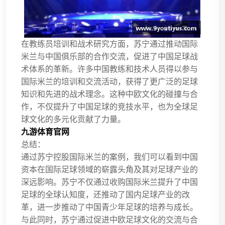
在教练员培训和战术研究方面，苏宁通过推动国际
米兰与中国俱乐部的合作交流，促进了中国足球战
术体系的革新。许多中国教练和技术人员得以参与
国际米兰的培训和交流活动，获得了更广泛的足球
知识和先进的战术理念。这种中欧文化的碰撞与合
作，不仅提升了中国足球的竞技水平，也为全球足
球文化的多元化贡献了力量。
九游体育官网
总结：
通过苏宁控股国际米兰的案例，我们可以看到中国
资本在国际足球领域的崭露头角及其对足球产业的
深远影响。苏宁不仅通过收购国际米兰提升了中国
足球的全球认知度，还推动了国内足球产业的改
革，进一步推动了中国青少年足球的培养与成长。
与此同时，苏宁通过促进中欧足球文化的交流与合