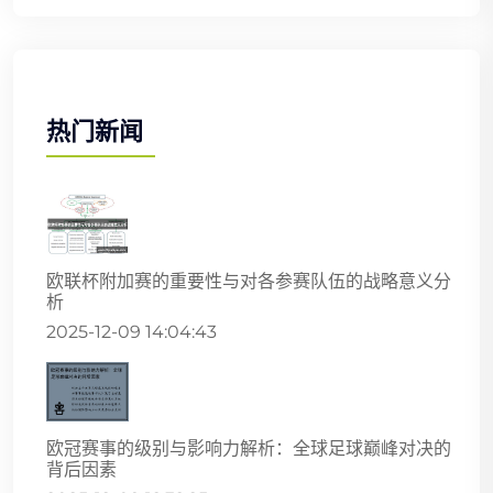
热门新闻
欧联杯附加赛的重要性与对各参赛队伍的战略意义分
析
2025-12-09 14:04:43
欧冠赛事的级别与影响力解析：全球足球巅峰对决的
背后因素