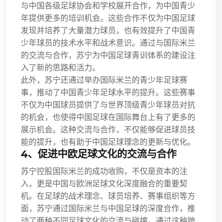
与中国各级足球协会和学校展开合作，为中国青少
年提供更多的培训机会。这些合作不仅为中国足球
发现并培养了大量潜力球员，也有效提升了中国青
少年球员的技术水平和战术意识。通过与国际米兰
的交流与合作，苏宁为中国足球青训体系的建设注
入了新的思路和活力。
此外，苏宁还通过举办国际米兰的青少年足球赛
事，推动了中国青少年足球水平的提升。这些赛事
不仅为中国球员提供了与世界顶级青少年球员对抗
的机会，也使得中国足球在国际舞台上有了更多的
展示机会。这种交流与合作，不仅能够促进球员技
能的提升，也有助于中国足球理念的更新与优化。
4、促进中欧足球文化的交流与合作
苏宁控股国际米兰的成功收购，不仅是资本的注
入，更是中国与欧洲足球文化深度融合的重要契
机。在足球的战术理念、球员培养、赛事组织等方
面，苏宁通过国际米兰与中国足球的深度合作，推
动了两种不同足球文化的交流与碰撞。通过这种跨