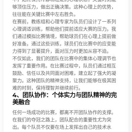
够顶住压力，做出正确决策。这种心理上的优势，
往往能在关键比赛中左右胜负。
在赛前，教练组和心理专家为队员们设计了一系列
心理调适训练，帮助他们提前适应大赛的压力。我
们通过模拟比赛情境，帮助球员们在心理上提前做
好准备。通过这些训练，球员们在比赛中的应变能
力得到了显著提升，面对压力时更加从容不迫。
不仅如此，我们的团队在比赛中的集体心理调节也
发挥了重要作用。在比赛过程中，队员们通过相互
鼓励、信任以及共同面对困难，建立起了强大的凝
聚力。这种团队的精神支持，让我们能够在极其困
难的时刻，保持理智并继续前行。
4、团队协作：个体实力与团队精神的完
美融合
任何一场成功的比赛，都离不开团队协作的支撑。
在我们的夺冠之路上，团队配合的重要性尤为突
出。每个队员不仅要在场上发挥出自己的技术水