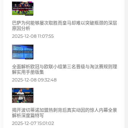
巴萨为何能够屡次取胜而皇马却难以突破瓶颈的深层
原因分析
2025-12-08 11:07:55
全面解析欧冠与欧联小组第三名晋级与淘汰赛规则理
解实用手册版集
2025-12-08 09:32:48
揭开波切蒂诺加盟热刺背后真实动因的惊人内幕全景
解析深度篇特写
2025-12-07 15:01:02