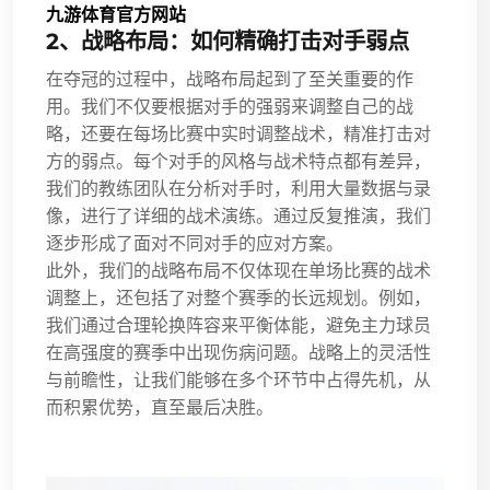
九游体育官方网站
2、战略布局：如何精确打击对手弱点
在夺冠的过程中，战略布局起到了至关重要的作
用。我们不仅要根据对手的强弱来调整自己的战
略，还要在每场比赛中实时调整战术，精准打击对
方的弱点。每个对手的风格与战术特点都有差异，
我们的教练团队在分析对手时，利用大量数据与录
像，进行了详细的战术演练。通过反复推演，我们
逐步形成了面对不同对手的应对方案。
此外，我们的战略布局不仅体现在单场比赛的战术
调整上，还包括了对整个赛季的长远规划。例如，
我们通过合理轮换阵容来平衡体能，避免主力球员
在高强度的赛季中出现伤病问题。战略上的灵活性
与前瞻性，让我们能够在多个环节中占得先机，从
而积累优势，直至最后决胜。