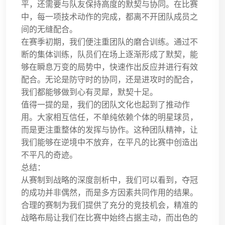
平，还需要与队友保持高度的默契与协同。在比赛
中，每一项技术动作的完成，都离不开团队成员之
间的无缝配合。
在赛季初期，我们便注重团队的磨合训练。通过不
断的集体训练，队员们在场上逐渐形成了默契，能
够在瞬息万变的局势中，快速作出反应并进行有效
配合。无论是防守时的协同，还是进攻时的配合，
我们都能够做到心有灵犀，默契十足。
值得一提的是，我们的团队文化也起到了推动作
用。大家相互信任，不单纯依赖个体的明星球员，
而是更注重整体的发挥与协作。这种团队精神，让
我们能够在逆境中不放弃，在平凡的比赛中创造出
不平凡的奇迹。
总结：
从赛制到战略的深度剖析中，我们可以看到，夺冠
的成功并非偶然，而是多方因素共同作用的结果。
合理的赛制为我们提供了充分的竞技机会，精准的
战略布局让我们在比赛中始终占据主动，而出色的