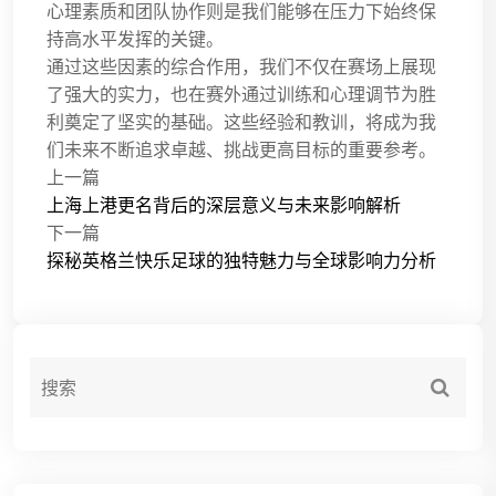
心理素质和团队协作则是我们能够在压力下始终保
持高水平发挥的关键。
通过这些因素的综合作用，我们不仅在赛场上展现
了强大的实力，也在赛外通过训练和心理调节为胜
利奠定了坚实的基础。这些经验和教训，将成为我
们未来不断追求卓越、挑战更高目标的重要参考。
上一篇
上海上港更名背后的深层意义与未来影响解析
下一篇
探秘英格兰快乐足球的独特魅力与全球影响力分析