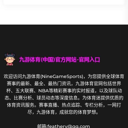
欢迎访问九游体育(NineGameSports)，为您提供全球体育
赛事的最新、最全、最热门资讯，九游体育官网包括世界
杯、五大联赛、NBA等精彩赛事的实时报道，以及球队动
态、比赛分析、球员动态等深度信息。为体育迷提供优质的
体育资讯服务。赛事直播、热点追踪、专栏分析，一网打
尽，九游体育，成就您的体育梦想。
邮箱:feathery@qq.com