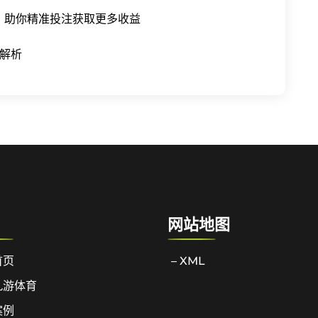
巧，助你精准投注获取更多收益
解析
网站地图
首页
– XML
九游体育
案例