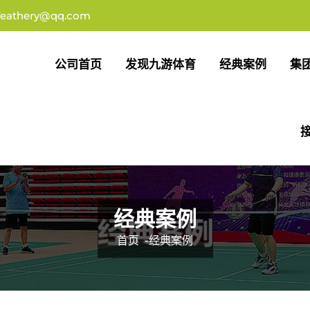
feathery@qq.com
公司首页
发现九游体育
经典案例
集
经典案例
首页
-
经典案例