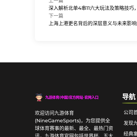
上一篇
深入解析北单4串11六大玩法及策略技
下一篇
上海上港更名背后的深层意义与未来影响
导航
公司
欢迎访问九游体育
(NineGameSports)，为您提供全
发现
球体育赛事的最新、最全、最热门资
经典
讯，九游体育官网包括世界杯、五大