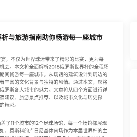
馆解析与旅游指南助你畅游每一座城市
球盛宴，不仅为世界球迷带来了精彩的比赛，更为每一
机会。本文将全面解析2018俄罗斯世界杯的全程场
期间畅游每一座城市。从场馆的建筑设计到周边的
着丰富的文化背景与独特的风情。通过本文，您将
俄罗斯各大城市的魅力。文章将从四个方面进行详
宿建议、旅游景点推荐、以及城市文化与历史探
的精彩。
涵盖了11个城市的12个足球场馆，每一个场馆都展现
如，莫斯科的卢日尼基体育场作为本届世界杯的主