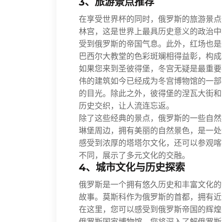
3、旅游景点推荐
在享受世界杯的同时，俄罗斯的旅游景点
林宫，这是世界上最具历史意义的政治中
受到俄罗斯的帝国气息。此外，红场也是
巴西尔大教堂的色彩斑斓相得益彰，构成
如果您来到圣彼得堡，冬宫无疑是最重要
伟的建筑如今已经成为冬宫博物馆的一部
的目光。除此之外，彼得堡的涅瓦大街和
历史交织，让人流连忘返。
除了这些经典的景点，俄罗斯的一些自然
琳堡周边，拥有美丽的自然景色，是一处
感受到浓厚的塔塔尔文化，还可以参观喀
不同，展示了多元文化的交融。
4、城市文化与历史探索
俄罗斯是一个拥有悠久历史和丰富文化的
故事。莫斯科作为俄罗斯的首都，拥有近
在这里，您可以感受到俄罗斯帝国的辉煌
俄罗斯国家博物馆，您将深入了解俄罗斯