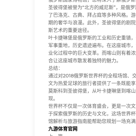
圣彼得堡被誉为“北方的威尼斯”，是俄
了巴洛克、古典、拜占庭等多种风格。游
期的奢华与浪漫。此外，圣彼得堡的剧院
斯艺术的重要途径。
叶卡捷琳堡是俄罗斯的工业和历史重镇，
军事重地，历史遗迹遍布。在这座城市，
业化过程中的巨大变革。而喀山则有着浓
合让这座城市散发着独特的魅力。
总结：
通过对2018俄罗斯世界杯的全程场馆
文为热爱足球的旅行者提供了一条既能享
莫斯科到圣彼得堡，从叶卡捷琳堡到喀山
现。
世界杯不仅是一次体育盛会，更是一次文
于探索俄罗斯的历史与文化，这场世界杯
馆解析与旅游指南能帮助您规划一场充满
九游体育官网