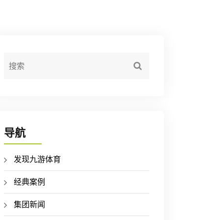
导航
发现九游体育
经典案例
集团新闻