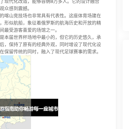
了现代化改造，能够容纳8万多人。它的设计融合
观众感到震撼。
的喀山竞技场也非常具有代表性。这座体育场建在
，形似航船，象征着俄罗斯的航海历史和开放的精
间最受游客喜爱的场馆之一。
是本届世界杯场地中最小的，但它的历史悠久，承
后，保持了原有的经典外观，同时增设了现代化设
在保留传统的同时，融入了现代足球赛事的需求。