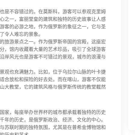
也是不容错过的。在莫斯科，游客可以参观克里姆
心之一，富丽堂皇的建筑和独特的历史故事让人感
游客的必游之地，作为俄罗斯的象征之一，它与圣
了令人难忘的景象。
的旅游景点之一。作为俄罗斯帝国的宫殿，这座宏
分，馆内收藏着大量的艺术珍品，吸引了全球游客
沿岸风光也是游客不可错过的景观，城市的浪漫与
景观也充满魅力。比如，位于乌拉尔山脉的叶卡捷
适合放松和探险的好去处。而在喀山，游客不仅能
山大教堂，它的建筑风格与俄罗斯传统的教堂截然
国家，每座举办世界杯的城市都承载着独特的历史
千年的历史，是俄罗斯政治、经济、文化的中心。
与苏联时期的独特氛围，尤其是在普希金博物馆和
的历史和艺术。