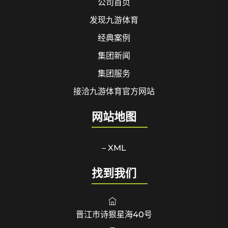
公司首页
发现九游体育
经典案例
集团新闻
集团服务
接洽九游体育官方网站
网站地图
– XML
找到我们
晋江市诗狠星海40号