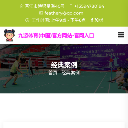
晋江市诗狠星海40号
+13594780194
feathery@qq.com
工作时间: 上午9点 - 下午6点
经典案例
首页
-
经典案例