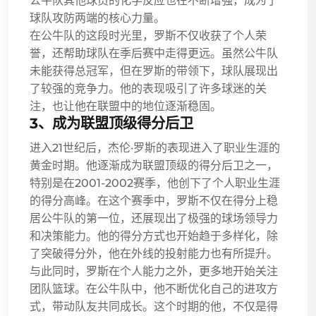
公牛队其他球员的化学反应也在不断增强，成为了
球队攻防两端的核心力量。
在公牛队的这段时光里，罗斯不仅收获了个人荣
誉，还帮助球队在季后赛中走得更远。虽然公牛队
未能获得总冠军，但在罗斯的带领下，球队展现出
了较强的竞争力。他的表现吸引了许多球迷的关
注，也让他在联盟中的地位逐渐稳固。
3、成为联盟顶级得分后卫
进入21世纪后，杰伦·罗斯的表现进入了职业生涯的
黄金时期。他逐渐成为联盟顶级的得分后卫之一，
特别是在2001-2002赛季，他创下了个人职业生涯
的得分高峰。在这个赛季中，罗斯不仅在得分上稳
居公牛队的第一位，还展现出了极强的球场领导力
和决策能力。他的得分方式也开始趋于多样化，除
了突破得分外，他在外线的投射能力也有所提升。
与此同时，罗斯在个人能力之外，更多地开始关注
团队篮球。在公牛队中，他不断优化自己的进攻方
式，带动队友共同成长。这个时期的他，不仅是得