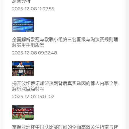
原因分析
2025-12-08 11:07:55
全面解析欧冠与欧联小组第三名晋级与淘汰赛规则理
解实用手册版集
2025-12-08 09:32:48
揭开波切蒂诺加盟热刺背后真实动因的惊人内幕全景
解析深度篇特写
2025-12-07 15:01:02
掌握亚洲杯中国队比赛时间的全面高效关注指南与智