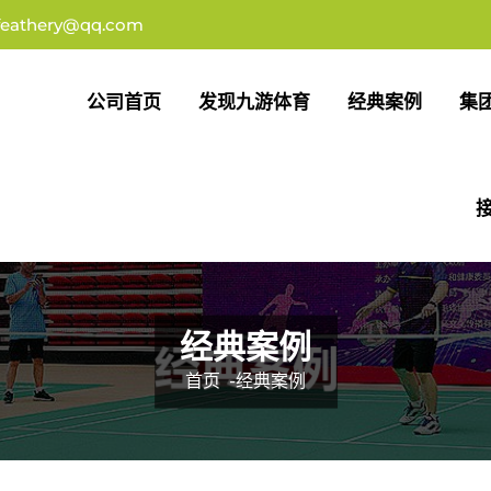
feathery@qq.com
公司首页
发现九游体育
经典案例
集
经典案例
首页
-
经典案例