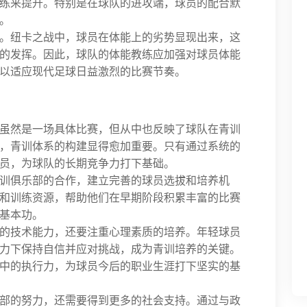
练来提升。特别是在球队的进攻端，球员的配合默
。
。纽卡之战中，球员在体能上的劣势显现出来，这
的发挥。因此，球队的体能教练应加强对球员体能
以适应现代足球日益激烈的比赛节奏。
虽然是一场具体比赛，但从中也反映了球队在青训
，青训体系的构建显得愈加重要。只有通过系统的
员，为球队的长期竞争力打下基础。
训俱乐部的合作，建立完善的球员选拔和培养机
和训练资源，帮助他们在早期阶段积累丰富的比赛
基本功。
的技术能力，还要注重心理素质的培养。年轻球员
力下保持自信并应对挑战，成为青训培养的关键。
中的执行力，为球员今后的职业生涯打下坚实的基
部的努力，还需要得到更多的社会支持。通过与政