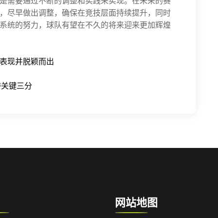
是需要通过不断的调整和实践来实现。在未来的赛
，尽早做出调整，确保在竞技层面持续提升，同时
系统的努力，球队有望在不久的将来迎来更加辉煌
表现并脱颖而出
夺关键三分
网站地图