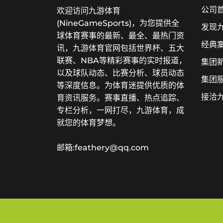
公司
欢迎访问九游体育
(NineGameSports)，为您提供全
发现
球体育赛事的最新、最全、最热门资
经典
讯，九游体育官网包括世界杯、五大
联赛、NBA等精彩赛事的实时报道，
集团
以及球队动态、比赛分析、球员动态
集团
等深度信息。为体育迷提供优质的体
接洽
育资讯服务。赛事直播、热点追踪、
专栏分析，一网打尽，九游体育，成
就您的体育梦想。
邮箱:feathery@qq.com