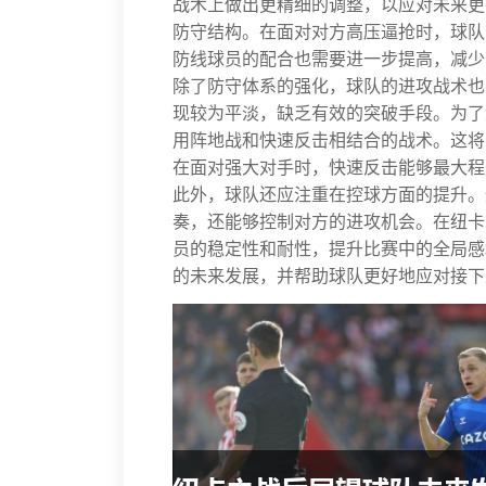
战术上做出更精细的调整，以应对未来更
防守结构。在面对对方高压逼抢时，球队
防线球员的配合也需要进一步提高，减少
除了防守体系的强化，球队的进攻战术也
现较为平淡，缺乏有效的突破手段。为了
用阵地战和快速反击相结合的战术。这将
在面对强大对手时，快速反击能够最大程
此外，球队还应注重在控球方面的提升。
奏，还能够控制对方的进攻机会。在纽卡
员的稳定性和耐性，提升比赛中的全局感
的未来发展，并帮助球队更好地应对接下