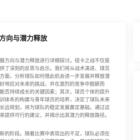
方向与潜力释放
展方向与潜力释放进行详细探讨。纽卡之战不仅是
供了深刻的反思与启示。我们将从战术演进、球员
方面，分析球队如何借此机会进一步发展并释放潜
好地应对未来的挑战，并在激烈的竞争中脱颖而
能否持续成长的关键因素；其次，球员个体的提升
训体系的构建与青年球员的培养，决定了球队未来
长远规划，将为球队的稳定发展奠定基础。通过这
来提供可行的建议，并揭示出其潜力的释放路径。
新的阶段。随着比赛中表现出的不足，球队必须在