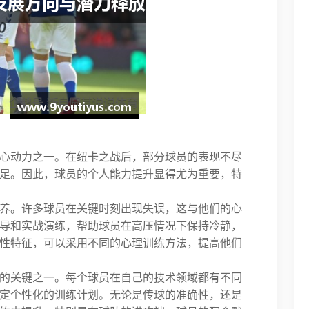
心动力之一。在纽卡之战后，部分球员的表现不尽
足。因此，球员的个人能力提升显得尤为重要，特
养。许多球员在关键时刻出现失误，这与他们的心
导和实战演练，帮助球员在高压情况下保持冷静，
性特征，可以采用不同的心理训练方法，提高他们
的关键之一。每个球员在自己的技术领域都有不同
定个性化的训练计划。无论是传球的准确性，还是