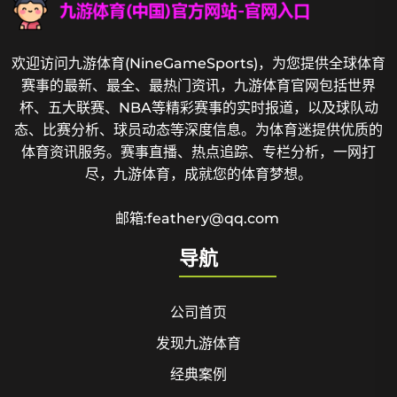
欢迎访问九游体育(NineGameSports)，为您提供全球体育
赛事的最新、最全、最热门资讯，九游体育官网包括世界
杯、五大联赛、NBA等精彩赛事的实时报道，以及球队动
态、比赛分析、球员动态等深度信息。为体育迷提供优质的
体育资讯服务。赛事直播、热点追踪、专栏分析，一网打
尽，九游体育，成就您的体育梦想。
邮箱:feathery@qq.com
导航
公司首页
发现九游体育
经典案例