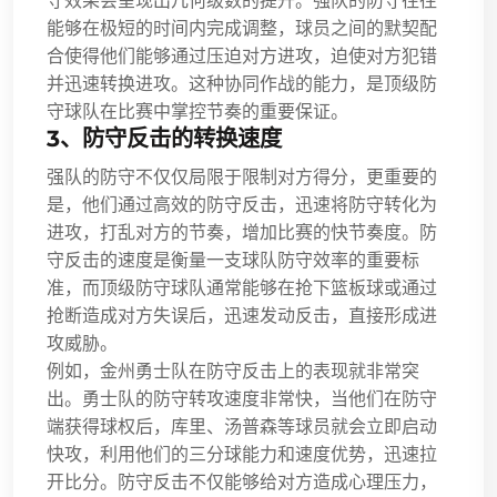
守效果会呈现出几何级数的提升。强队的防守往往
能够在极短的时间内完成调整，球员之间的默契配
合使得他们能够通过压迫对方进攻，迫使对方犯错
并迅速转换进攻。这种协同作战的能力，是顶级防
守球队在比赛中掌控节奏的重要保证。
3、防守反击的转换速度
强队的防守不仅仅局限于限制对方得分，更重要的
是，他们通过高效的防守反击，迅速将防守转化为
进攻，打乱对方的节奏，增加比赛的快节奏度。防
守反击的速度是衡量一支球队防守效率的重要标
准，而顶级防守球队通常能够在抢下篮板球或通过
抢断造成对方失误后，迅速发动反击，直接形成进
攻威胁。
例如，金州勇士队在防守反击上的表现就非常突
出。勇士队的防守转攻速度非常快，当他们在防守
端获得球权后，库里、汤普森等球员就会立即启动
快攻，利用他们的三分球能力和速度优势，迅速拉
开比分。防守反击不仅能够给对方造成心理压力，