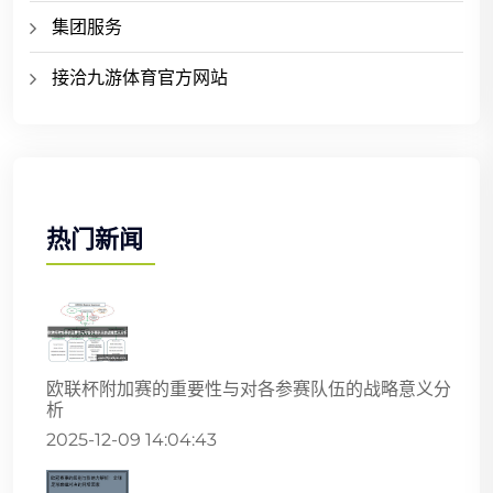
集团服务
接洽九游体育官方网站
热门新闻
欧联杯附加赛的重要性与对各参赛队伍的战略意义分
析
2025-12-09 14:04:43