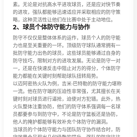
素。无论是对抗高水平进攻球员，还是应对快节奏
的进攻，强队都能够迅速适应并采取相应的防守策
略，这种灵活性让他们在比赛中处于主动地位。
2、球员个体防守能力与协作
防守不仅仅是整体体系的运作，球员个人的防守能
力也是至关重要的一环。顶级防守球队通常拥有一
批防守能力出色的球员，这些球员能够通过自身的
防守技巧，限制对方的进攻发展。无论是防守一对
一，还是在快速反击中阻止对方的得分，个体防守
能力都能在关键时刻帮助球队扭转局势。
以迈阿密热火队为例，吉米·巴特勒的防守能力堪称
一流。他在防守端的压迫性非常强，尤其擅长在关
键时刻对球员进行逼抢，迫使对方犯错。此外，热
火队整体注重协防，他们的防守体系强调每一名球
员都要参与到防守中，不论是防守篮板还是协防，
他人的掩护都能够有效补充个体防守的漏洞。
当球员的个体防守能力与团队防守协作结合时，防