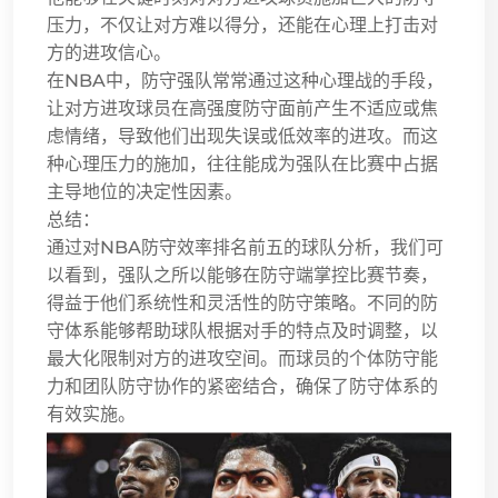
压力，不仅让对方难以得分，还能在心理上打击对
方的进攻信心。
在NBA中，防守强队常常通过这种心理战的手段，
让对方进攻球员在高强度防守面前产生不适应或焦
虑情绪，导致他们出现失误或低效率的进攻。而这
种心理压力的施加，往往能成为强队在比赛中占据
主导地位的决定性因素。
总结：
通过对NBA防守效率排名前五的球队分析，我们可
以看到，强队之所以能够在防守端掌控比赛节奏，
得益于他们系统性和灵活性的防守策略。不同的防
守体系能够帮助球队根据对手的特点及时调整，以
最大化限制对方的进攻空间。而球员的个体防守能
力和团队防守协作的紧密结合，确保了防守体系的
有效实施。