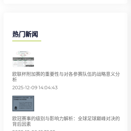
热门新闻
欧联杯附加赛的重要性与对各参赛队伍的战略意义分
析
2025-12-09 14:04:43
欧冠赛事的级别与影响力解析：全球足球巅峰对决的
背后因素