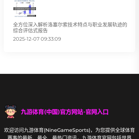
全方位深入解析洛塞尔索技术特点与职业发展轨迹的
综合评估式报告
2025-12-07 09:33:09
欢迎访问九游体育(NineGameSports)，为您提供全球体育
赛事的最新、最全、最热门资讯，九游体育官网包括世界