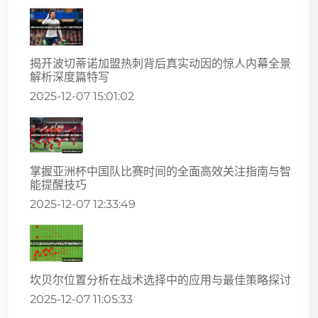
揭开波切蒂诺加盟热刺背后真实动因的惊人内幕全景
解析深度篇特写
2025-12-07 15:01:02
掌握亚洲杯中国队比赛时间的全面高效关注指南与智
能提醒技巧
2025-12-07 12:33:49
坎贝尔位置分析在战术选择中的应用与最佳策略探讨
2025-12-07 11:05:33