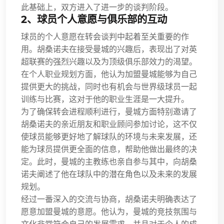
此基础上，双方进入了进一步的谈判阶段。
2、球员个人意愿与俱乐部的互动
球员的个人意愿在转会谈判中起着至关重要的作
用。胡桑诺夫在接受曼城的兴趣后，表现出了对英
超联赛的强烈兴趣以及为顶级俱乐部效力的渴望。
在个人职业规划方面，他认为加盟曼城能够为自己
提供更大的挑战，同时也有机会与世界级球员一起
训练与比赛，这对于他的职业生涯是一大提升。
为了确保转会进程顺利进行，曼城方面特别邀请了
胡桑诺夫的亲近朋友和职业顾问参加讨论，这不仅
使球员能够更好地了解球队的环境与未来发展，还
能为球员提供更全面的信息，帮助他做出最终的决
定。此时，曼城的主教练也亲自参与其中，向胡桑
诺夫阐述了他在球队中的潜在角色以及未来的发展
规划。
经过一番深入的交流与协商，胡桑诺夫明确表达了
愿意加盟曼城的意愿。他认为，曼城的竞技氛围与