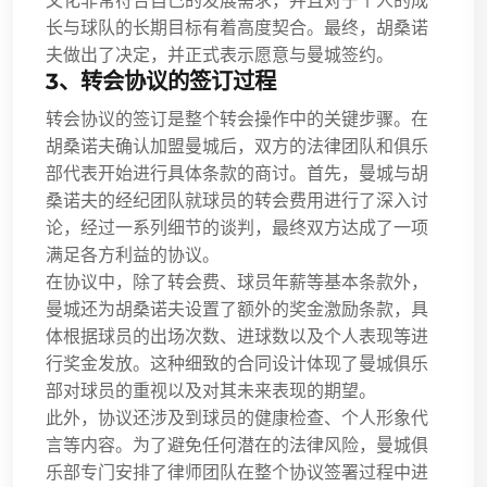
文化非常符合自己的发展需求，并且对于个人的成
长与球队的长期目标有着高度契合。最终，胡桑诺
夫做出了决定，并正式表示愿意与曼城签约。
3、转会协议的签订过程
转会协议的签订是整个转会操作中的关键步骤。在
胡桑诺夫确认加盟曼城后，双方的法律团队和俱乐
部代表开始进行具体条款的商讨。首先，曼城与胡
桑诺夫的经纪团队就球员的转会费用进行了深入讨
论，经过一系列细节的谈判，最终双方达成了一项
满足各方利益的协议。
在协议中，除了转会费、球员年薪等基本条款外，
曼城还为胡桑诺夫设置了额外的奖金激励条款，具
体根据球员的出场次数、进球数以及个人表现等进
行奖金发放。这种细致的合同设计体现了曼城俱乐
部对球员的重视以及对其未来表现的期望。
此外，协议还涉及到球员的健康检查、个人形象代
言等内容。为了避免任何潜在的法律风险，曼城俱
乐部专门安排了律师团队在整个协议签署过程中进