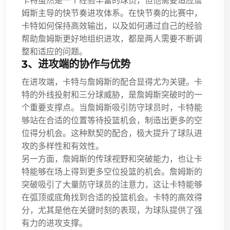
卡特虽然是一个经验丰富的球员，但他需要适应詹
姆斯主导的快节奏进攻体系。在快节奏的比赛中，
卡特如何保持高效输出，以及如何通过自己的经验
帮助詹姆斯更好地组织进攻，都是两人需要不断调
整和适应的问题。
3、进攻端的协作与优势
在进攻端，卡特与詹姆斯的配合显得尤为关键。卡
特的外线投射和三分球威胁，是詹姆斯突破时的一
个重要支撑点。当詹姆斯吸引防守球员时，卡特能
够站在合适的位置等待投篮机会，制造出更多的空
位得分机会。这种默契的配合，极大提升了球队进
攻的多样性和有效性。
另一方面，詹姆斯的传球视野和突破能力，也让卡
特能够在场上得到更多空位投篮的机会。詹姆斯的
突破吸引了大量防守球员的注意力，这让卡特能够
在弧顶或底角找到合适的投篮机会。卡特的高效得
分，尤其是他在关键时刻的表现，为球队提供了强
有力的进攻支撑。