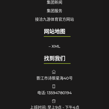
集团新闻
集团服务
接洽九游体育官方网站
网站地图
– XML
找到我们
晋江市诗狠星海40号
电话: 13594780194
上班时间: 早上9点 - 下午4点