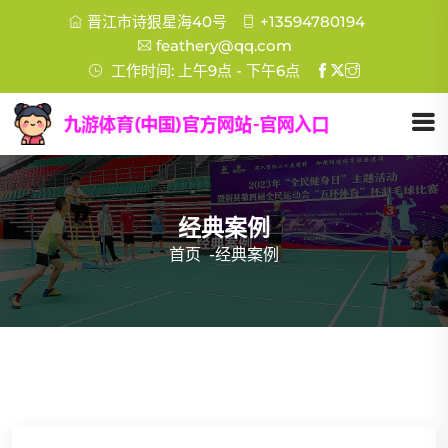
晋江市诗狠星海40号
+13594780194
feathery@qq.com
工作时间: 上午9点 - 下午6点
经典案例
首页
-
经典案例