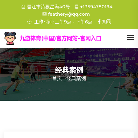
晋江市诗狠星海40号
+13594780194
feathery@qq.com
工作时间: 上午9点 - 下午6点
经典案例
首页
-
经典案例