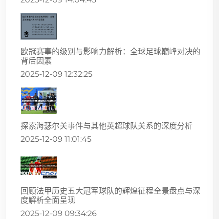
欧冠赛事的级别与影响力解析：全球足球巅峰对决的
背后因素
2025-12-09 12:32:25
探索海瑟尔关事件与其他英超球队关系的深度分析
2025-12-09 11:01:45
回顾法甲历史五大冠军球队的辉煌征程全景盘点与深
度解析全面呈现
2025-12-09 09:34:26