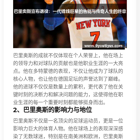
巴里奥斯的成就不仅体现在个人荣誉上，他在场上
的领导力和对球队的贡献也是他职业生涯的一大亮
点。他在多特蒙德的表现，不仅让他成为了球队的
核心人物，也让他在德国足坛的声誉达到了巅峰。
他的进球不仅仅是数量上的累积，更代表了他在关
键时刻的决断力和解决问题的能力，这使得他在职
业生涯的每一个重要时刻都能够挺身而出。
2、巴里奥斯的影响力与地位
巴里奥斯不仅是一名顶尖的足球运动员，更是一位
影响力巨大的体育人物。他在球场上的表现深深感
染了无数球迷，特别是在南美洲和欧洲，巴里奥斯