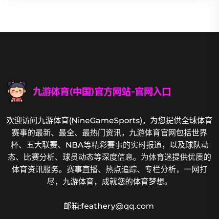
欢迎访问九游体育(NineGameSports)，为您提供全球体育
赛事的最新、最全、最热门资讯，九游体育官网包括世界
杯、五大联赛、NBA等精彩赛事的实时报道，以及球队动
态、比赛分析、球员动态等深度信息。为体育迷提供优质的
体育资讯服务。赛事直播、热点追踪、专栏分析，一网打
尽，九游体育，成就您的体育梦想。
邮箱:feathery@qq.com