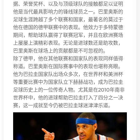
据、荣誉奖杯、以及与顶级球队的接触都足以证明
他是当代最具影响力的锋线球员之一。巴里奥斯的
足球生涯跨越了多个联赛和国家，最著名的莫过于
他在德国的德甲联赛中的表现。他效力于多特蒙德
期间，帮助球队赢得了联赛冠军，并且在欧洲赛场
上屡屡上演精彩表现。无论是进球数还是助攻数，
巴里奥斯在球场上的贡献都是不可忽视的。
除了德甲，他在其他联赛和国家队的表现同样值得
称道。巴里奥斯在国际赛事中的表现也堪称亮眼。
他为巴拉圭国家队出场众多次，在世界杯和美洲杯
等重要比赛中为国家队立下赫赫战功，成为巴拉圭
足球历史上的一位传奇人物。尤其是在2010年南非
世界杯中，他的进球帮助巴拉圭打入了四分之一决
赛，这一成就至今仍被巴拉圭球迷津津乐道。