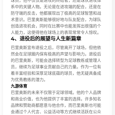
球员，他不仅仅是进攻的终结者，还是球队进攻体
系中的关键人物。无论是在进攻端的配合，还是在
防守端的反击，他都展现出了极高的足球智慧和战
术意识。巴里奥斯能够很好地与队友配合，为球队
创造进攻机会，同时在比赛中也能发挥出很强的个
人能力，这使得他在球场上的表现常常令人惊叹。
4、退役后的展望与人生新篇章
巴里奥斯宣布退役之后，尽管离开了球场，但他依
然会在足球圈内保有极高的声望与影响力。退役后
的巴里奥斯，可能会选择转型为足球教练或管理人
员，继续为足球事业贡献自己的力量。作为一位有
着丰富经验和深厚足球底蕴的球员，他无疑具备成
为优秀教练的潜力。
九游体育
巴里奥斯的未来不仅限于足球领域。他的个人品牌
和商业价值，也为他提供了丰富的选择。许多知名
品牌和赞助商都愿意与他合作，而巴里奥斯也可能
会通过个人代言、公益活动等方式继续活跃在公众