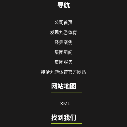
导航
公司首页
发现九游体育
经典案例
集团新闻
集团服务
接洽九游体育官方网站
网站地图
– XML
找到我们