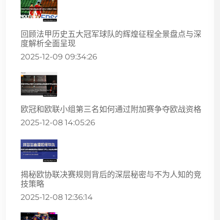
回顾法甲历史五大冠军球队的辉煌征程全景盘点与深
度解析全面呈现
2025-12-09 09:34:26
欧冠和欧联小组第三名如何通过附加赛争夺欧战资格
2025-12-08 14:05:26
揭秘欧协联决赛规则背后的深层秘密与不为人知的竞
技策略
2025-12-08 12:36:14