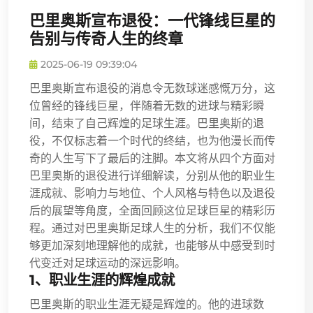
巴里奥斯宣布退役：一代锋线巨星的
告别与传奇人生的终章
2025-06-19 09:39:04
巴里奥斯宣布退役的消息令无数球迷感慨万分，这
位曾经的锋线巨星，伴随着无数的进球与精彩瞬
间，结束了自己辉煌的足球生涯。巴里奥斯的退
役，不仅标志着一个时代的终结，也为他漫长而传
奇的人生写下了最后的注脚。本文将从四个方面对
巴里奥斯的退役进行详细解读，分别从他的职业生
涯成就、影响力与地位、个人风格与特色以及退役
后的展望等角度，全面回顾这位足球巨星的精彩历
程。通过对巴里奥斯足球人生的分析，我们不仅能
够更加深刻地理解他的成就，也能够从中感受到时
代变迁对足球运动的深远影响。
1、职业生涯的辉煌成就
巴里奥斯的职业生涯无疑是辉煌的。他的进球数