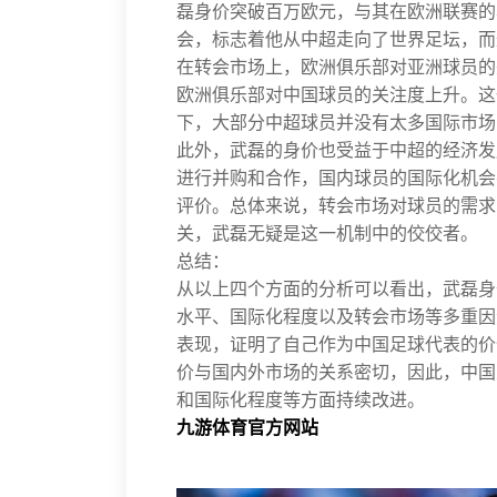
磊身价突破百万欧元，与其在欧洲联赛的
会，标志着他从中超走向了世界足坛，而
在转会市场上，欧洲俱乐部对亚洲球员的
欧洲俱乐部对中国球员的关注度上升。这
下，大部分中超球员并没有太多国际市场
此外，武磊的身价也受益于中超的经济发
进行并购和合作，国内球员的国际化机会
评价。总体来说，转会市场对球员的需求
关，武磊无疑是这一机制中的佼佼者。
总结：
从以上四个方面的分析可以看出，武磊身
水平、国际化程度以及转会市场等多重因
表现，证明了自己作为中国足球代表的价
价与国内外市场的关系密切，因此，中国
和国际化程度等方面持续改进。
九游体育官方网站