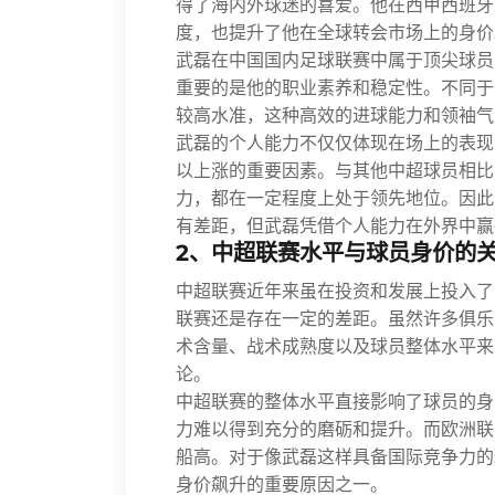
得了海内外球迷的喜爱。他在西甲西班牙
度，也提升了他在全球转会市场上的身价
武磊在中国国内足球联赛中属于顶尖球员
重要的是他的职业素养和稳定性。不同于
较高水准，这种高效的进球能力和领袖气
武磊的个人能力不仅仅体现在场上的表现
以上涨的重要因素。与其他中超球员相比
力，都在一定程度上处于领先地位。因此
有差距，但武磊凭借个人能力在外界中赢
2、中超联赛水平与球员身价的
中超联赛近年来虽在投资和发展上投入了
联赛还是存在一定的差距。虽然许多俱乐
术含量、战术成熟度以及球员整体水平来
论。
中超联赛的整体水平直接影响了球员的身
力难以得到充分的磨砺和提升。而欧洲联
船高。对于像武磊这样具备国际竞争力的
身价飙升的重要原因之一。