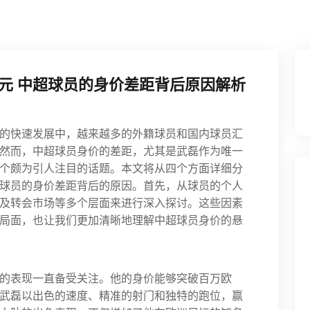
元 中超球员的身价差距背后原因解析
的快速发展中，越来越多的外籍球员和国内球员汇
然而，中超球员身价的差距，尤其是武磊作为唯一
个颇为引人注目的话题。本文将从四个方面详细分
球员的身价差距背后的原因。首先，从球员的个人
及转会市场等多个层面来进行深入探讨。这些因素
局面，也让我们更加清晰地理解中超球员身价的悬
的表现一直备受关注。他的身价能够突破百万欧
武磊以出色的速度、精准的射门和独特的跑位，赢