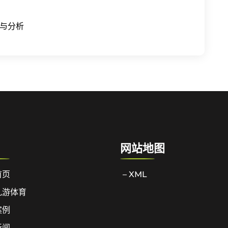
与分析
网站地图
首页
– XML
九游体育
案例
新闻