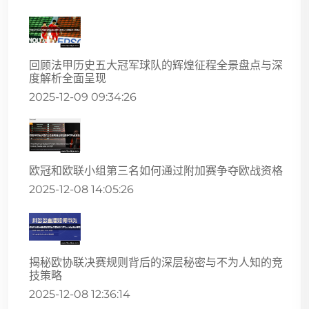
回顾法甲历史五大冠军球队的辉煌征程全景盘点与深
度解析全面呈现
2025-12-09 09:34:26
欧冠和欧联小组第三名如何通过附加赛争夺欧战资格
2025-12-08 14:05:26
揭秘欧协联决赛规则背后的深层秘密与不为人知的竞
技策略
2025-12-08 12:36:14