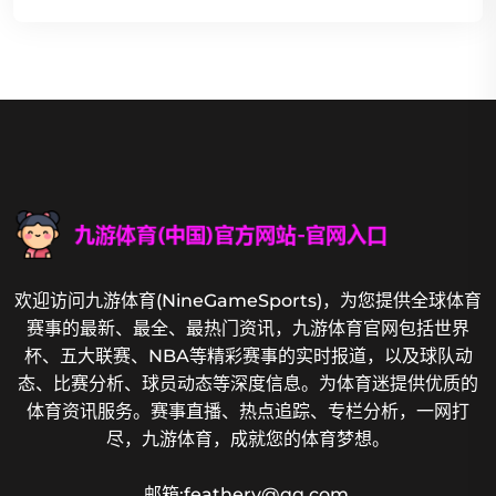
欢迎访问九游体育(NineGameSports)，为您提供全球体育
赛事的最新、最全、最热门资讯，九游体育官网包括世界
杯、五大联赛、NBA等精彩赛事的实时报道，以及球队动
态、比赛分析、球员动态等深度信息。为体育迷提供优质的
体育资讯服务。赛事直播、热点追踪、专栏分析，一网打
尽，九游体育，成就您的体育梦想。
邮箱:feathery@qq.com