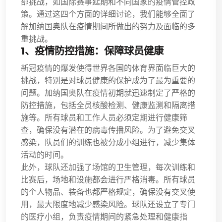
部挑战，如国际赛事延期和不同国家的疫情管控政
策。通过这四个方面的详细讨论，我们能够全面了
解加纳国奥队在疫情期间所做出的努力及面临的多
重挑战。
1、疫情防控措施：保障球员健康
新冠疫情的爆发使得世界各国的体育界面临巨大的
挑战，特别是对球员健康的保护成为了最为重要的
问题。加纳国奥队在疫情初期就迅速制定了严格的
防控措施，包括全员核酸检测、健康监测和隔离措
施等。所有球员和工作人员必须定期进行健康筛
查，确保没有潜在的病毒传播风险。为了避免交叉
感染，队员们的训练也被分成小组进行，减少集体
活动的时间。
此外，球队还加强了场馆的卫生管理，每次训练和
比赛后，场地和设施都会进行严格消毒。所有球员
的个人物品、装备也都严格规定，确保没有交叉使
用，最大限度地减少感染风险。球队还设立了专门
的医疗小组，负责疫情期间的紧急处理和健康指