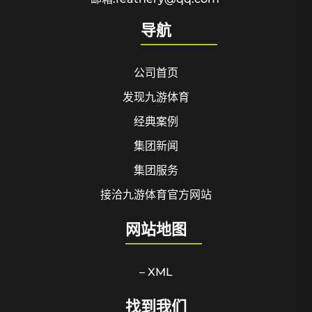
导航
公司首页
发现九游体育
经典案例
集团新闻
集团服务
接洽九游体育官方网站
网站地图
– XML
找到我们