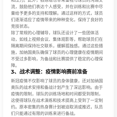
和压力。此外，教练组也非常重视与球员的沟通交
流，鼓励他们表达个人感受，并在训练和比赛中尽
量给予更多的支持和理解。通过这样的方式，球员
们逐渐适应了疫情带来的种种变化，保持了良好的
竞技状态。
除了常规的心理辅导，球队还设计了一些团体活
动，如线上视频会议、集体观影等，帮助球员们在
隔离期间保持社交联系，缓解孤独感。通过这些措
施，加纳国奥队确保了球员的心理健康在疫情期间
不受过多影响，为备战和比赛提供了稳定的心理保
障。
3、战术调整：疫情影响赛前准备
新冠疫情不仅影响了球员的身体健康，还对加纳国
奥队的战术安排和备战计划产生了深远影响。由于
疫情的限制，球队的训练场地和时间都受到限制，
这使得球队在战术演练和技术提高上受到了一定制
约。原本密集的热身赛计划被迫取消或推迟，队员
们只能通过有限的训练来进行备战。