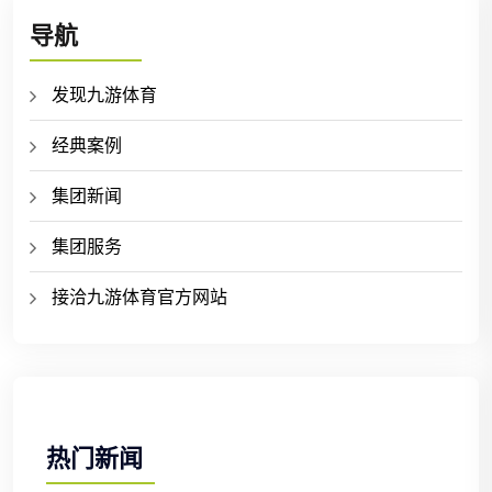
导航
发现九游体育
经典案例
集团新闻
集团服务
接洽九游体育官方网站
热门新闻