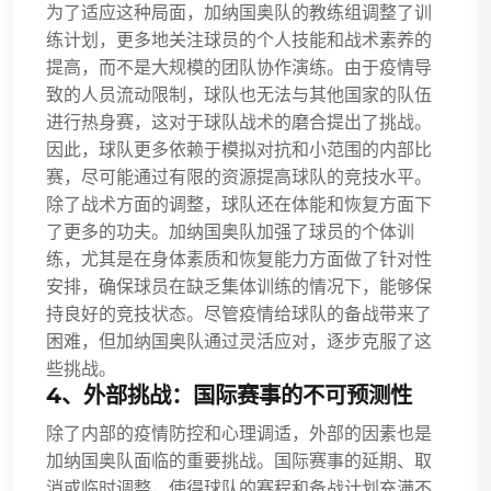
为了适应这种局面，加纳国奥队的教练组调整了训
练计划，更多地关注球员的个人技能和战术素养的
提高，而不是大规模的团队协作演练。由于疫情导
致的人员流动限制，球队也无法与其他国家的队伍
进行热身赛，这对于球队战术的磨合提出了挑战。
因此，球队更多依赖于模拟对抗和小范围的内部比
赛，尽可能通过有限的资源提高球队的竞技水平。
除了战术方面的调整，球队还在体能和恢复方面下
了更多的功夫。加纳国奥队加强了球员的个体训
练，尤其是在身体素质和恢复能力方面做了针对性
安排，确保球员在缺乏集体训练的情况下，能够保
持良好的竞技状态。尽管疫情给球队的备战带来了
困难，但加纳国奥队通过灵活应对，逐步克服了这
些挑战。
4、外部挑战：国际赛事的不可预测性
除了内部的疫情防控和心理调适，外部的因素也是
加纳国奥队面临的重要挑战。国际赛事的延期、取
消或临时调整，使得球队的赛程和备战计划充满不