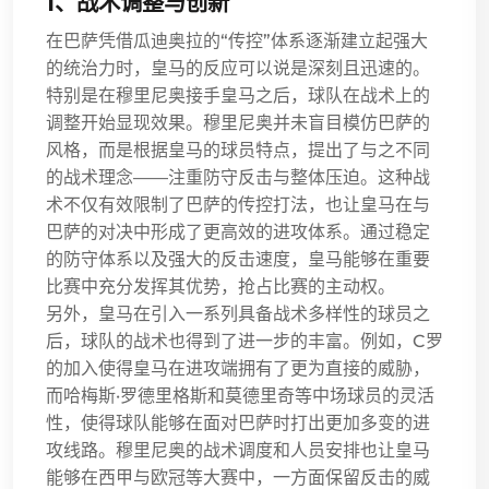
1、战术调整与创新
在巴萨凭借瓜迪奥拉的“传控”体系逐渐建立起强大
的统治力时，皇马的反应可以说是深刻且迅速的。
特别是在穆里尼奥接手皇马之后，球队在战术上的
调整开始显现效果。穆里尼奥并未盲目模仿巴萨的
风格，而是根据皇马的球员特点，提出了与之不同
的战术理念——注重防守反击与整体压迫。这种战
术不仅有效限制了巴萨的传控打法，也让皇马在与
巴萨的对决中形成了更高效的进攻体系。通过稳定
的防守体系以及强大的反击速度，皇马能够在重要
比赛中充分发挥其优势，抢占比赛的主动权。
另外，皇马在引入一系列具备战术多样性的球员之
后，球队的战术也得到了进一步的丰富。例如，C罗
的加入使得皇马在进攻端拥有了更为直接的威胁，
而哈梅斯·罗德里格斯和莫德里奇等中场球员的灵活
性，使得球队能够在面对巴萨时打出更加多变的进
攻线路。穆里尼奥的战术调度和人员安排也让皇马
能够在西甲与欧冠等大赛中，一方面保留反击的威