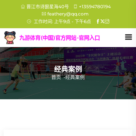
晋江市诗狠星海40号
+13594780194
feathery@qq.com
工作时间: 上午9点 - 下午6点
经典案例
首页
-
经典案例