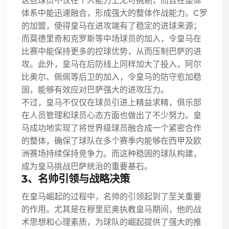
这些球员不仅在个人能力上无可挑剔，而且在整体
体系中能迅速融合，形成强大的整体作战能力。C罗
的加盟，使得皇马在进攻端有了稳定的进球来源；
而莫德里奇和克罗斯等中场球员的加入，令皇马在
比赛中能保持更多的控球优势，从而压制巴萨的进
攻。此外，皇马在后防线上同样加大了投入，阿尔
比奥尔、佩佩等后卫的加入，令皇马的防守愈加稳
固，能够有效应对巴萨强大的进攻压力。
不过，皇马不仅仅在球员引进上精益求精，俱乐部
在人员管理和球员心态方面也做出了不少努力。皇
马成功地实现了将世界级球员融合成一个紧密合作
的整体，确保了球队在多个赛季内能够在西甲及欧
洲赛场持续保持竞争力。而这种稳固的球队构建，
成为皇马挑战巴萨统治的重要基石。
3、名帅引领与战略决策
在皇马崛起的过程中，名帅的引领起到了至关重要
的作用。尤其是在穆里尼奥执教皇马期间，他的战
术思想和心理素质，为球队的崛起提供了强大的推