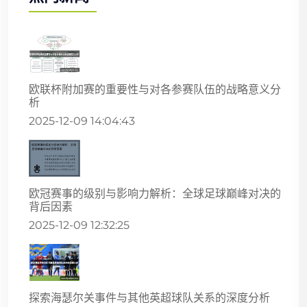
欧联杯附加赛的重要性与对各参赛队伍的战略意义分
析
2025-12-09 14:04:43
欧冠赛事的级别与影响力解析：全球足球巅峰对决的
背后因素
2025-12-09 12:32:25
探索海瑟尔关事件与其他英超球队关系的深度分析