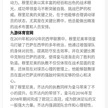
动力。穆里尼奥以其丰富的经验和出色的战术眼
光，成功带领皇马不断突破自我、挑战巴萨的权
威。穆里尼奥的关键之处，在于他能够合理调动球
员的状态，尤其是在关键比赛中，他总能做出精准
的战术布置和人员安排。
九游体育官网
在2011年和2012年的西甲联赛中，穆里尼奥率领皇
马打破了巴萨在西甲的多年统治，他通过增强球队
的身体对抗性、提高防守反击效率，并在关键比赛
中克制住巴萨的进攻，使得皇马逐渐走向了胜利的
轨道。穆里尼奥的执教不仅仅体现在战术层面的变
革，还体现在对球员心理的管理上，他能够鼓舞球
员在面对巴萨这样的强敌时保持足够的信心和决
心。
除了穆里尼奥，齐达内的执教同样为皇马带来了不
小的提升。在齐达内的带领下，皇马在2016年至
2018年期间完成了欧冠三连冠，成为欧洲足坛的又
一股强大力量。齐达内强调团队合作和心理韧性，