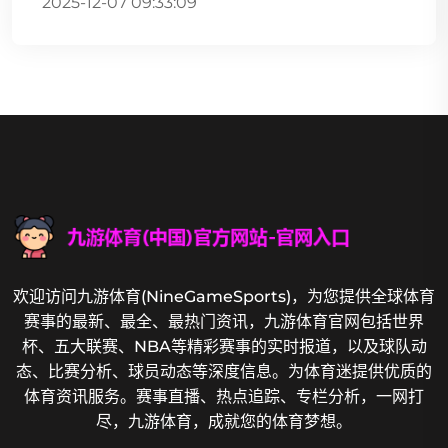
2025-12-07 09:33:09
欢迎访问九游体育(NineGameSports)，为您提供全球体育
赛事的最新、最全、最热门资讯，九游体育官网包括世界
杯、五大联赛、NBA等精彩赛事的实时报道，以及球队动
态、比赛分析、球员动态等深度信息。为体育迷提供优质的
体育资讯服务。赛事直播、热点追踪、专栏分析，一网打
尽，九游体育，成就您的体育梦想。