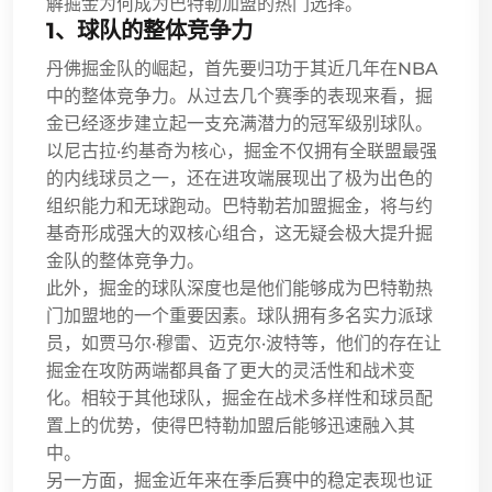
解掘金为何成为巴特勒加盟的热门选择。
1、球队的整体竞争力
丹佛掘金队的崛起，首先要归功于其近几年在NBA
中的整体竞争力。从过去几个赛季的表现来看，掘
金已经逐步建立起一支充满潜力的冠军级别球队。
以尼古拉·约基奇为核心，掘金不仅拥有全联盟最强
的内线球员之一，还在进攻端展现出了极为出色的
组织能力和无球跑动。巴特勒若加盟掘金，将与约
基奇形成强大的双核心组合，这无疑会极大提升掘
金队的整体竞争力。
此外，掘金的球队深度也是他们能够成为巴特勒热
门加盟地的一个重要因素。球队拥有多名实力派球
员，如贾马尔·穆雷、迈克尔·波特等，他们的存在让
掘金在攻防两端都具备了更大的灵活性和战术变
化。相较于其他球队，掘金在战术多样性和球员配
置上的优势，使得巴特勒加盟后能够迅速融入其
中。
另一方面，掘金近年来在季后赛中的稳定表现也证