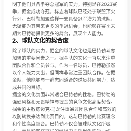
明了他们具备争夺总冠军的实力。特别是在2023赛
季，掘金成功夺冠，标志着球队已经处于联盟顶尖
行列。巴特勒加盟这样一支具备冠军潜力的球队，
无疑能为其带来更多的争冠机会，也能够在赛季末
期为巴特勒提供更多的舞台，展现个人能力。
2、球队文化的契合度
除了球队的实力，掘金的球队文化也是巴特勒考虑
加盟的重要因素之一。掘金队的文化一直以来注重
团队合作和全员参与。作为一名球员，巴特勒虽然
以个人能力突出，但同样非常注重团队合作。在掘
金队，他能够与一群志同道合的球员共同努力，达
成共同的目标。
掘金的文化氛围非常适合巴特勒的性格。巴特勒的
强硬风格和无畏精神与掘金的竞争文化高度契合。
掘金的主教练迈克·马龙注重通过团队合作和高效的
攻防转换来达到比赛目的，这与巴特勒的比赛理念
和个性高度契合。巴特勒不仅会被球队文化所吸