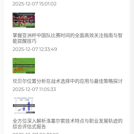
2025-12-07 15:01:02
掌握亚洲杯中国队比赛时间的全面高效关注指南与智
能提醒技巧
2025-12-07 12:33:49
坎贝尔位置分析在战术选择中的应用与最佳策略探讨
2025-12-07 11:05:33
全方位深入解析洛塞尔索技术特点与职业发展轨迹的
综合评估式报告