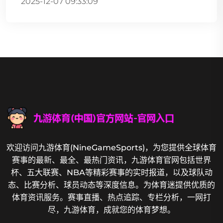
2025-12-07 09:33:09
欢迎访问九游体育(NineGameSports)，为您提供全球体育
赛事的最新、最全、最热门资讯，九游体育官网包括世界
杯、五大联赛、NBA等精彩赛事的实时报道，以及球队动
态、比赛分析、球员动态等深度信息。为体育迷提供优质的
体育资讯服务。赛事直播、热点追踪、专栏分析，一网打
尽，九游体育，成就您的体育梦想。