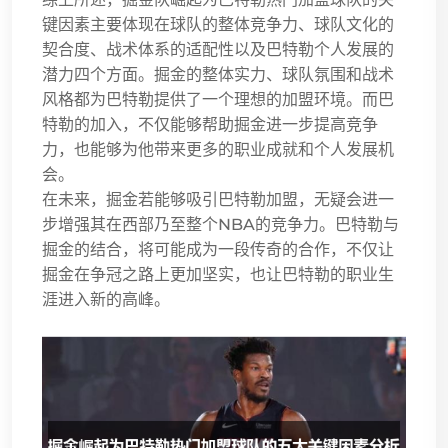
键因素主要体现在球队的整体竞争力、球队文化的
契合度、战术体系的适配性以及巴特勒个人发展的
潜力四个方面。掘金的整体实力、球队氛围和战术
风格都为巴特勒提供了一个理想的加盟环境。而巴
特勒的加入，不仅能够帮助掘金进一步提高竞争
力，也能够为他带来更多的职业成就和个人发展机
会。
在未来，掘金若能够吸引巴特勒加盟，无疑会进一
步增强其在西部乃至整个NBA的竞争力。巴特勒与
掘金的结合，将可能成为一段传奇的合作，不仅让
掘金在争冠之路上更加坚实，也让巴特勒的职业生
涯进入新的高峰。