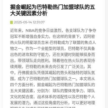
掘金崛起为巴特勒热门加盟球队的五
大关键因素分析
2025-05-14 12:31:07
近年来，NBA的竞争日益激烈，各支球队为了争夺
冠军不断增强自身实力。在这样的背景下，迈阿密
热火队的明星球员吉米·巴特勒成为了联盟的焦点人
物之一。作为一个全能型的球员，巴特勒不仅具备
出色的进攻和防守能力，还在关键时刻能够挺身而
出，带领球队走向胜利。随着他在热火队的表现持
续亮眼，巴特勒的未来去向引发了广泛关注。其
中，丹佛掘金队凭借其崛起的势头和独特的球队氛
围，成为了巴特勒的热门加盟球队之一。本文将从
四个方面分析，掘金崛起为巴特勒热门加盟球队的
五大关键因素，分别为：球队的整体竞争力、球队
文化的契合度、战术体系的适配性以及巴特勒个人
发展的潜力。通过这些角度的分析，可以更好地理