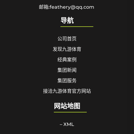
邮箱:feathery@qq.com
导航
公司首页
发现九游体育
经典案例
集团新闻
集团服务
接洽九游体育官方网站
网站地图
– XML