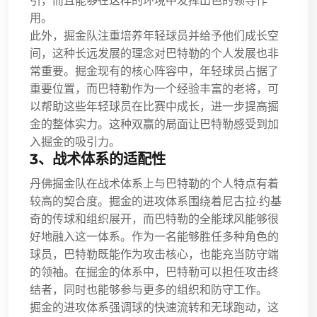
引，而且能够在这样的环境中发挥出色的领导作
用。
此外，掘金队注重培养年轻球员并给予他们成长空
间，这种长远发展的理念对巴特勒的个人发展也非
常重要。掘金现有的核心阵容中，年轻球员占据了
重要位置，而巴特勒作为一个经验丰富的老将，可
以帮助这些年轻球员在比赛中成长，进一步提高掘
金的整体实力。这种双赢的局面让巴特勒感受到加
入掘金的吸引力。
3、战术体系的适配性
丹佛掘金队在战术体系上与巴特勒的个人特点有着
较高的契合度。掘金的进攻体系围绕着尼古拉·约基
奇的传球和组织展开，而巴特勒的全能球风能够很
好地融入这一体系。作为一名能够胜任多种角色的
球员，巴特勒既能作为攻击核心，也能充当防守端
的领袖。在掘金的体系中，巴特勒可以担任攻击终
结者，同时也能够参与更多的组织和防守工作。
掘金的进攻体系强调球的快速流转和无球跑动，这