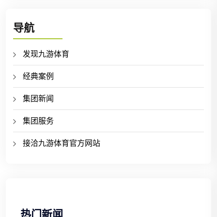
导航
发现九游体育
经典案例
集团新闻
集团服务
接洽九游体育官方网站
热门新闻