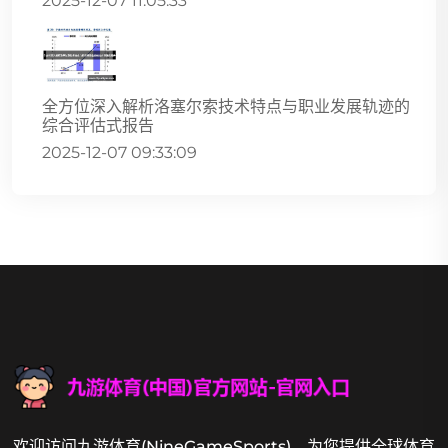
2025-12-07 11:05:33
全方位深入解析洛塞尔索技术特点与职业发展轨迹的
综合评估式报告
2025-12-07 09:33:09
欢迎访问九游体育(NineGameSports)，为您提供全球体育