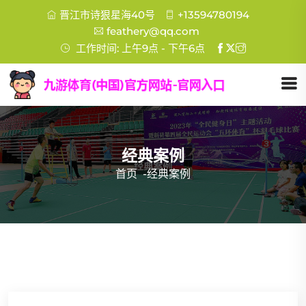
晋江市诗狠星海40号
+13594780194
feathery@qq.com
工作时间: 上午9点 - 下午6点
经典案例
首页
-
经典案例