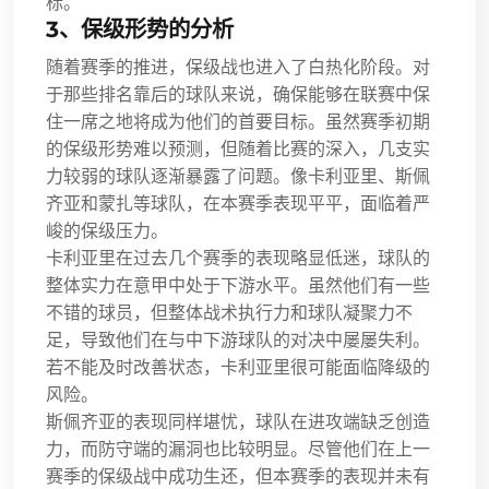
标。
3、保级形势的分析
随着赛季的推进，保级战也进入了白热化阶段。对
于那些排名靠后的球队来说，确保能够在联赛中保
住一席之地将成为他们的首要目标。虽然赛季初期
的保级形势难以预测，但随着比赛的深入，几支实
力较弱的球队逐渐暴露了问题。像卡利亚里、斯佩
齐亚和蒙扎等球队，在本赛季表现平平，面临着严
峻的保级压力。
卡利亚里在过去几个赛季的表现略显低迷，球队的
整体实力在意甲中处于下游水平。虽然他们有一些
不错的球员，但整体战术执行力和球队凝聚力不
足，导致他们在与中下游球队的对决中屡屡失利。
若不能及时改善状态，卡利亚里很可能面临降级的
风险。
斯佩齐亚的表现同样堪忧，球队在进攻端缺乏创造
力，而防守端的漏洞也比较明显。尽管他们在上一
赛季的保级战中成功生还，但本赛季的表现并未有