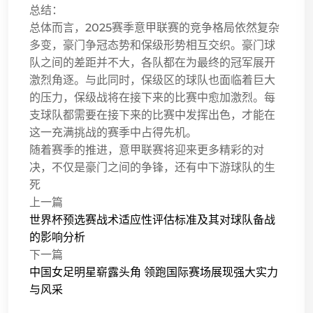
总结：
总体而言，2025赛季意甲联赛的竞争格局依然复杂
多变，豪门争冠态势和保级形势相互交织。豪门球
队之间的差距并不大，各队都在为最终的冠军展开
激烈角逐。与此同时，保级区的球队也面临着巨大
的压力，保级战将在接下来的比赛中愈加激烈。每
支球队都需要在接下来的比赛中发挥出色，才能在
这一充满挑战的赛季中占得先机。
随着赛季的推进，意甲联赛将迎来更多精彩的对
决，不仅是豪门之间的争锋，还有中下游球队的生
死
上一篇
世界杯预选赛战术适应性评估标准及其对球队备战
的影响分析
下一篇
中国女足明星崭露头角 领跑国际赛场展现强大实力
与风采