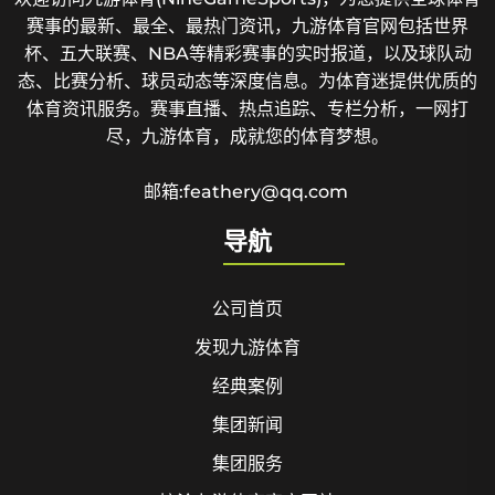
赛事的最新、最全、最热门资讯，九游体育官网包括世界
杯、五大联赛、NBA等精彩赛事的实时报道，以及球队动
态、比赛分析、球员动态等深度信息。为体育迷提供优质的
体育资讯服务。赛事直播、热点追踪、专栏分析，一网打
尽，九游体育，成就您的体育梦想。
邮箱:feathery@qq.com
导航
公司首页
发现九游体育
经典案例
集团新闻
集团服务