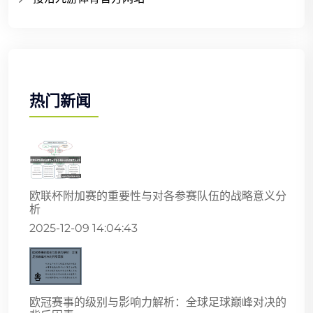
热门新闻
欧联杯附加赛的重要性与对各参赛队伍的战略意义分
析
2025-12-09 14:04:43
欧冠赛事的级别与影响力解析：全球足球巅峰对决的