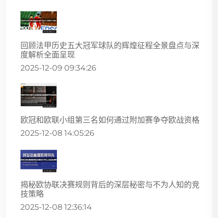
回顾法甲历史五大冠军球队的辉煌征程全景盘点与深
度解析全面呈现
2025-12-09 09:34:26
欧冠和欧联小组第三名如何通过附加赛争夺欧战资格
2025-12-08 14:05:26
揭秘欧协联决赛规则背后的深层秘密与不为人知的竞
技策略
2025-12-08 12:36:14