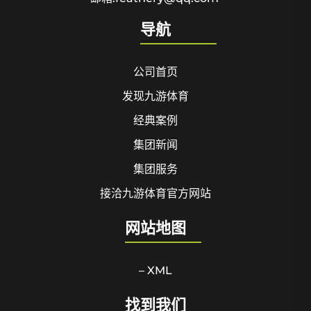
导航
公司首页
发现九游体育
经典案例
集团新闻
集团服务
接洽九游体育官方网站
网站地图
– XML
找到我们