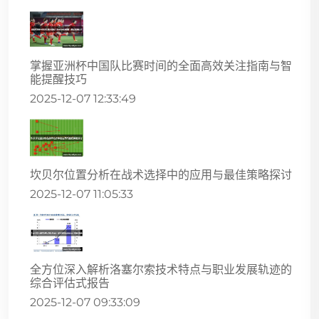
掌握亚洲杯中国队比赛时间的全面高效关注指南与智
能提醒技巧
2025-12-07 12:33:49
坎贝尔位置分析在战术选择中的应用与最佳策略探讨
2025-12-07 11:05:33
全方位深入解析洛塞尔索技术特点与职业发展轨迹的
综合评估式报告
2025-12-07 09:33:09