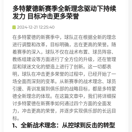
多特蒙德新赛季全新理念驱动下持续
发力 目标冲击更多荣誉
2024-12-21 12:25:40
在多特蒙德的新赛季中，球队正在根据全新的理念
进行调整和改革，目标明确，志在更高的荣誉。随
着赛季的深入，球队不仅在战术布置、球员阵容、
教练组建设等方面进行了全方位的升级，还在管理
层和球迷文化的塑造上进行了创新。这一切都表
明，球队在冲击更多荣誉的过程中，已经开始了一
场全面而深刻的变革。从新赛季的战术理念、球员
引援、青训发展到俱乐部的战略目标，都是多特蒙
德全新理念的体现。在这篇文章中，我们将详细探
讨多特蒙德在新赛季如何通过四个方面的全面发
力，冲击更高的荣誉，并逐步实现俱乐部的长远目
标。
1、全新战术理念：从控球到反击的转型