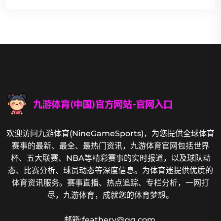
欢迎访问九游体育(NineGameSports)，为您提供全球体育
赛事的最新、最全、最热门资讯，九游体育官网包括世界
杯、五大联赛、NBA等精彩赛事的实时报道，以及球队动
态、比赛分析、球员动态等深度信息。为体育迷提供优质的
体育资讯服务。赛事直播、热点追踪、专栏分析，一网打
尽，九游体育，成就您的体育梦想。
邮箱:feathery@qq.com