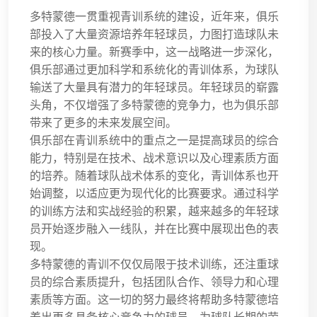
多特蒙德一贯重视青训系统的建设，近年来，俱乐
部投入了大量资源培养年轻球员，力图打造球队未
来的核心力量。新赛季中，这一战略进一步深化，
俱乐部通过更加科学和系统化的青训体系，为球队
输送了大量具有潜力的年轻球员。年轻球员的崭露
头角，不仅增强了多特蒙德的竞争力，也为俱乐部
带来了更多的未来发展空间。
俱乐部在青训系统中的重点之一是提高球员的综合
能力，特别是在技术、战术意识以及心理素质方面
的培养。随着球队战术体系的变化，青训体系也开
始调整，以适应更为现代化的比赛要求。通过科学
的训练方法和实战经验的积累，越来越多的年轻球
员开始逐步融入一线队，并在比赛中展现出色的表
现。
多特蒙德的青训不仅仅局限于技术训练，还注重球
员的综合素质提升，包括团队合作、领导力和心理
素质等方面。这一切的努力最终将帮助多特蒙德培