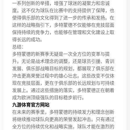
一系列创新的举措，增强了球迷的凝聚力和忠诚
度。这不仅为球队在比赛中的支持提供了保障，也
使得俱乐部的文化得到了进一步的传承和发扬。在
这样的战略指引下，多特蒙德不仅能够在竞技层面
保持持续的竞争力，也能够在管理和文化建设上取
得长远的成功。
总结：
多特蒙德的新赛季无疑是一次全方位的变革与提
升。无论是战术理念的调整，还是球员引援、青训
发展、俱乐部战略目标的规划，都展现了俱乐部在
冲击更高荣誉过程中的雄心壮志。这些改变不仅体
现在竞技层面，更在于俱乐部的长远规划与可持续
发展上。通过这些措施的落实，多特蒙德正在朝着
成为欧洲顶级强队的目标稳步前行。
九游体育官方网站
在未来的赛季里，多特蒙德的持续发力和理念创新
将继续推动球队向更高的荣誉发起冲击。只有通过
全方位的持续优化和战略实施，球队才能在激烈的