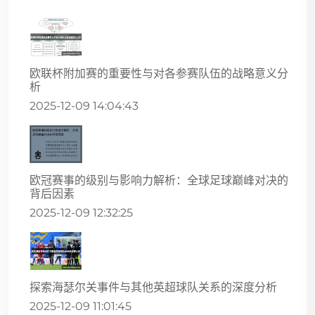
欧联杯附加赛的重要性与对各参赛队伍的战略意义分
析
2025-12-09 14:04:43
欧冠赛事的级别与影响力解析：全球足球巅峰对决的
背后因素
2025-12-09 12:32:25
探索海瑟尔关事件与其他英超球队关系的深度分析
2025-12-09 11:01:45