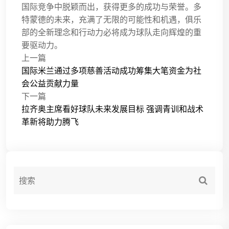
国际竞争中脱颖而出，获得更多的成功与荣誉。多
特蒙德的未来，充满了无限的可能性和机遇，俱乐
部的全新理念和行动力必将成为球队走向辉煌的重
要驱动力。
上一篇
国际米兰通过多项慈善活动成功筹集大笔资金为社
会公益贡献力量
下一篇
拉齐奥主席看好球队未来发展目标 强调青训和战术
革新将助力腾飞