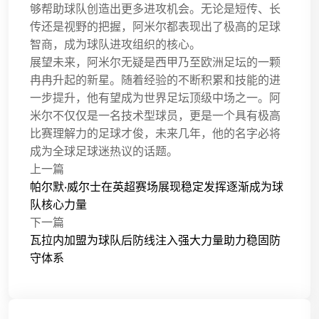
够帮助球队创造出更多进攻机会。无论是短传、长
传还是视野的把握，阿米尔都表现出了极高的足球
智商，成为球队进攻组织的核心。
展望未来，阿米尔无疑是西甲乃至欧洲足坛的一颗
冉冉升起的新星。随着经验的不断积累和技能的进
一步提升，他有望成为世界足坛顶级中场之一。阿
米尔不仅仅是一名技术型球员，更是一个具有极高
比赛理解力的足球才俊，未来几年，他的名字必将
成为全球足球迷热议的话题。
上一篇
帕尔默·威尔士在英超赛场展现稳定发挥逐渐成为球
队核心力量
下一篇
瓦拉内加盟为球队后防线注入强大力量助力稳固防
守体系