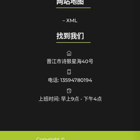
网站地图
– XML
找到我们
晋江市诗狠星海40号
电话: 13594780194
上班时间: 早上9点 - 下午4点
Copyright ©
九游体育app下载
.