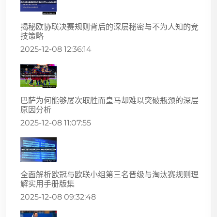
揭秘欧协联决赛规则背后的深层秘密与不为人知的竞
技策略
2025-12-08 12:36:14
巴萨为何能够屡次取胜而皇马却难以突破瓶颈的深层
原因分析
2025-12-08 11:07:55
全面解析欧冠与欧联小组第三名晋级与淘汰赛规则理
解实用手册版集
2025-12-08 09:32:48