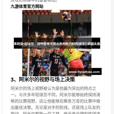
队攻防转换中的重要枢纽。
九游体育官方网站
3、阿米尔的视野与场上决策
阿米尔的场上视野被认为是他最为突出的特点之
一。与许多年轻球员不同，阿米尔能够始终保持清
晰的比赛视野，这让他能够在瞬息万变的比赛中做
出最佳决策。无论是对手的防线，还是场上队友的
跑动，阿米尔都能一目了然，做出最合理的传球选