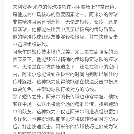
朱利安·阿米尔的传球技巧在西甲赛场上非常出色，
是他成为中场核心的重要因素之一。阿米尔的传球
非常精准且富有创造性，无论是短传、长传，还是
直塞球，他都能在比赛中展示出极高的传球质量。
他的精准传球让队友能够轻松接应，并在快速反击
中迅速组织进攻。
阿米尔的短传技术堪称完美，尤其是在高强度的比
赛节奏下，他能够通过精确的传球稳定球队的控球
率。无论是在对方的压迫之下，还是在狭小的空间
内，阿米尔总能做到在极短的时间内判断出最佳的
传球路线。这种能力使得他能够在快速反击中扮演
重要角色，并帮助球队打破对方的防线。
除了短传之外，阿米尔的长传球也非常精准。他能
够在中场一脚送出横跨全场的精准长传，找到跑动
中的队友。这种能力不仅让阿米尔的进攻组织更加
多样化，也使得球队能够迅速将球转移到对方防线
后，打出快速反击。阿米尔的传球技巧让他成为球