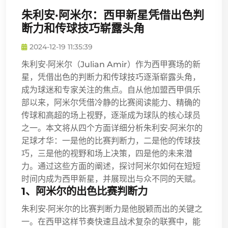
朱利安·阿米尔：西甲新星凭借出色判
断力和传球技巧崭露头角
2024-12-19 11:35:39
朱利安·阿米尔（Julian Amir）作为西甲赛场的新
星，凭借出色的判断力和传球技巧逐渐崭露头角，
成为球迷和专家关注的焦点。自从他加盟西甲俱乐
部以来，阿米尔凭借冷静的比赛阅读能力、精确的
传球和高超的场上视野，逐渐成为球队的核心球员
之一。本文将从四个方面详细分析朱利安·阿米尔的
足球才华：一是他的比赛判断力，二是他的传球技
巧，三是他的视野和场上决策，四是他的未来潜
力。通过这些方面的阐述，探讨阿米尔如何在短短
时间内成为西甲新星，并展现出与众不同的天赋。
1、阿米尔的出色比赛判断力
朱利安·阿米尔的比赛判断力是他脱颖而出的关键之
一。在西甲这样节奏快速且战术复杂的联赛中，能