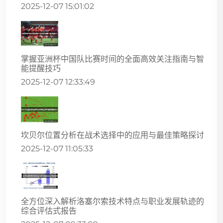
2025-12-07 15:01:02
掌握亚洲杯中国队比赛时间的全面高效关注指南与智
能提醒技巧
2025-12-07 12:33:49
坎贝尔位置分析在战术选择中的应用与最佳策略探讨
2025-12-07 11:05:33
全方位深入解析洛塞尔索技术特点与职业发展轨迹的
综合评估式报告