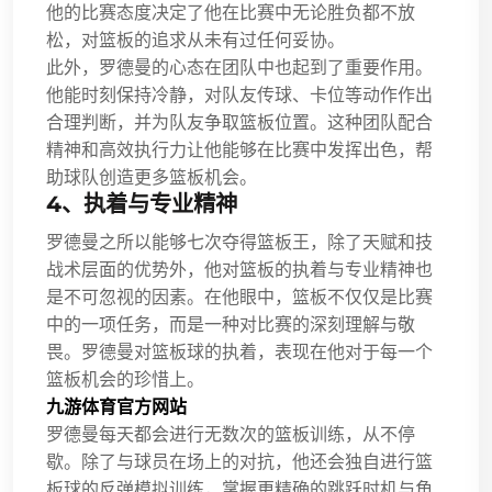
他的比赛态度决定了他在比赛中无论胜负都不放
松，对篮板的追求从未有过任何妥协。
此外，罗德曼的心态在团队中也起到了重要作用。
他能时刻保持冷静，对队友传球、卡位等动作作出
合理判断，并为队友争取篮板位置。这种团队配合
精神和高效执行力让他能够在比赛中发挥出色，帮
助球队创造更多篮板机会。
4、执着与专业精神
罗德曼之所以能够七次夺得篮板王，除了天赋和技
战术层面的优势外，他对篮板的执着与专业精神也
是不可忽视的因素。在他眼中，篮板不仅仅是比赛
中的一项任务，而是一种对比赛的深刻理解与敬
畏。罗德曼对篮板球的执着，表现在他对于每一个
篮板机会的珍惜上。
九游体育官方网站
罗德曼每天都会进行无数次的篮板训练，从不停
歇。除了与球员在场上的对抗，他还会独自进行篮
板球的反弹模拟训练，掌握更精确的跳跃时机与角