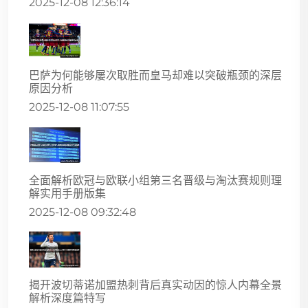
2025-12-08 12:36:14
巴萨为何能够屡次取胜而皇马却难以突破瓶颈的深层
原因分析
2025-12-08 11:07:55
全面解析欧冠与欧联小组第三名晋级与淘汰赛规则理
解实用手册版集
2025-12-08 09:32:48
揭开波切蒂诺加盟热刺背后真实动因的惊人内幕全景
解析深度篇特写