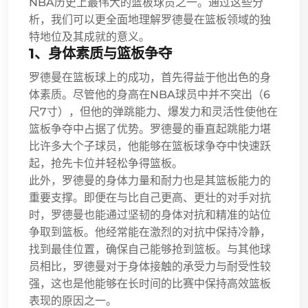
NBA历史上最伟大的篮板球员之一。通过这些分
析，我们可以更全面地理解罗德曼在篮板领域的独
特地位及其成就的意义。
1、身体素质与篮板争夺
罗德曼在篮板球上的成功，首先得益于他出色的身
体素质。尽管他的身高在NBA球员中并不突出（6
尺7寸），但他的弹跳能力、爆发力和灵活性使他在
篮板争夺中占据了优势。罗德曼的垂直起跳能力堪
比许多大个子球员，他能够在篮板球争夺中快速跃
起，抢先卡位并轻松争得篮板。
此外，罗德曼的身体力量和耐力也是其篮板能力的
重要支撑。即便在与比自己更高、更壮的对手对抗
时，罗德曼也能通过坚韧的身体对抗和精准的站位
争取到篮板。他经常能在激烈的对抗中保持冷静，
找到最佳位置，确保自己能够抢到篮板。与其他球
员相比，罗德曼对于身体接触的承受力与耐受性较
强，这也是他能够在长时间的比赛中保持高效篮板
表现的原因之一。