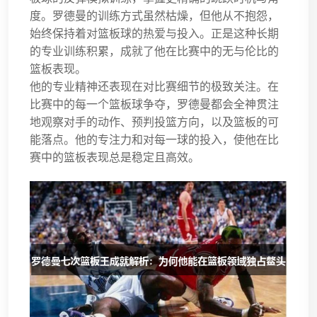
度。罗德曼的训练方式虽然枯燥，但他从不抱怨，
始终保持着对篮板球的热爱与投入。正是这种长期
的专业训练积累，成就了他在比赛中的无与伦比的
篮板表现。
他的专业精神还表现在对比赛细节的极致关注。在
比赛中的每一个篮板球争夺，罗德曼都会全神贯注
地观察对手的动作、预判投篮方向，以及篮板的可
能落点。他的专注力和对每一球的投入，使他在比
赛中的篮板表现总是稳定且高效。