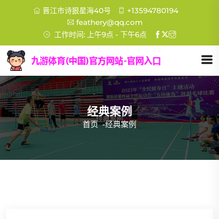
晋江市诗狠星海40号
+13594780194
feathery@qq.com
工作时间: 上午9点 - 下午6点
经典案例
首页
-
经典案例