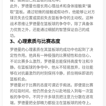
撞，提高自己抢篮板的成功率。
此外，罗德曼也擅长用心理战术和身体接触来“骗
取”篮板。通过轻微的接触或假动作，他能够让对方
球员失去位置或提前失去篮板争夺的主动权。这种
战术思维让罗德曼在篮板球的争夺中，除了具备体
力优势之外，还能通过细腻的智慧保证自己的成
功。
3、心理素质与比赛态度
罗德曼的心理素质在其篮板球的成功中也起到了决
定性作用。他具有一种极强的比赛韧性和自信心，
不论比赛多么激烈，罗德曼总能保持高度专注和冷
静。在篮板球的争夺中，他从不轻易放弃，往往能
够在对抗最激烈的时刻保持冷静，抓住稍纵即逝的
篮板机会。
罗德曼对于比赛的态度可谓近乎痴迷。即便是比赛
的垃圾时间，他仍然会全力以赴地投入到每一次篮
板的争夺中。不同于许多球员把注意力分散在进攻
端，罗德曼把全部精力都投注在篮板球的抢夺上。