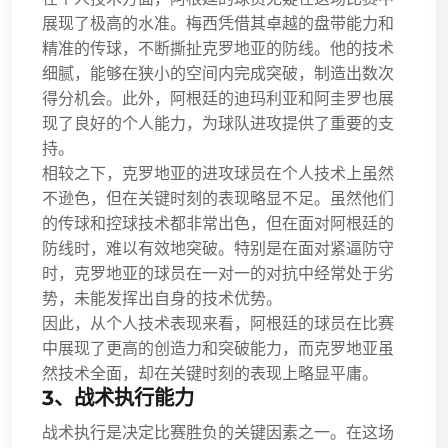
展现了极高的水准。梅西凭借其卓越的盘带能力和
精准的传球，不断撕扯克罗地亚的防线。他的技术
细腻，能够在狭小的空间内完成突破，制造出数次
得分机会。此外，阿根廷的迪玛利亚和阿圭罗也展
现了良好的个人能力，为球队进攻提供了重要的支
持。
相较之下，克罗地亚的进攻球员在个人技术上虽然
不逊色，但在关键时刻的表现略显不足。虽然他们
的传球和控球技术都非常出色，但在面对阿根廷的
防线时，难以有效地突破。特别是在面对紧逼防守
时，克罗地亚的球员在一对一的对抗中经常处于劣
势，未能发挥出自身的技术优势。
因此，从个人技术表现来看，阿根廷的球员在比赛
中展现了更高的创造力和突破能力，而克罗地亚虽
然技术全面，却在关键时刻的表现上略显平庸。
3、战术执行能力
战术执行是决定比赛胜负的关键因素之一。在这场