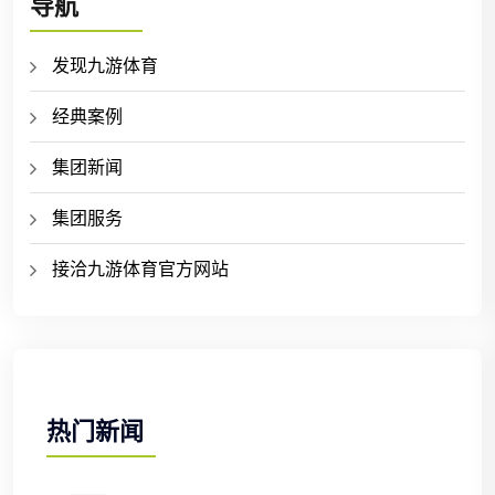
导航
发现九游体育
经典案例
集团新闻
集团服务
接洽九游体育官方网站
热门新闻