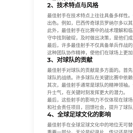
2、技术特点与风格
最佳射手在技术特点上往往具备多样性。
出色。例如，巴西传奇球员罗纳尔多以其
此外，最佳射手在比赛中的战术理解和临
守中找到破绽，及时做出决策，是他们成
最后，许多最佳射手不仅具备单兵作战的
这种团队协作精神，使他们在球场上更加
3、对球队的贡献
最佳射手对球队的贡献是多方面的。首先
球队的战绩。许多球队在关键比赛中依赖
其次，最佳射手通常是球队的精神领袖。
升士气，在关键时刻发挥更大的潜力。
最后，这些射手的影响力不仅体现在球场
和社会责任项目，回馈社会，提升了球队
4、全球足球文化的影响
最佳射手在全球足球文化中的地位无可替
重要一部分。无论是纪录片、传记还是球