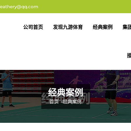
feathery@qq.com
公司首页
发现九游体育
经典案例
集
经典案例
首页
-
经典案例