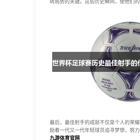
转局势的关键。这些历史瞬间，使他们的
最后，最佳射手的成就不仅是个人的荣耀
励着一代又一代年轻球员追寻梦想，努力
九游体育官网