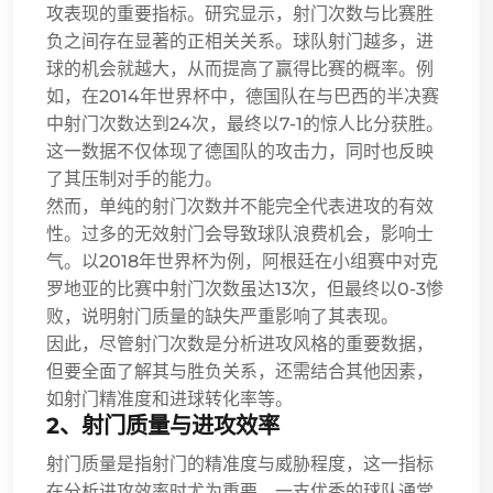
攻表现的重要指标。研究显示，射门次数与比赛胜
负之间存在显著的正相关关系。球队射门越多，进
球的机会就越大，从而提高了赢得比赛的概率。例
如，在2014年世界杯中，德国队在与巴西的半决赛
中射门次数达到24次，最终以7-1的惊人比分获胜。
这一数据不仅体现了德国队的攻击力，同时也反映
了其压制对手的能力。
然而，单纯的射门次数并不能完全代表进攻的有效
性。过多的无效射门会导致球队浪费机会，影响士
气。以2018年世界杯为例，阿根廷在小组赛中对克
罗地亚的比赛中射门次数虽达13次，但最终以0-3惨
败，说明射门质量的缺失严重影响了其表现。
因此，尽管射门次数是分析进攻风格的重要数据，
但要全面了解其与胜负关系，还需结合其他因素，
如射门精准度和进球转化率等。
2、射门质量与进攻效率
射门质量是指射门的精准度与威胁程度，这一指标
在分析进攻效率时尤为重要。一支优秀的球队通常