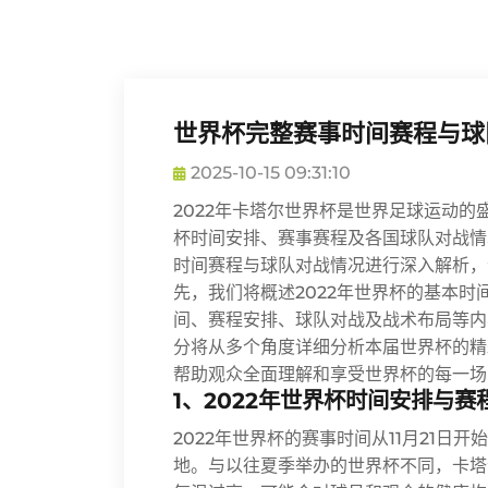
世界杯完整赛事时间赛程与球
2025-10-15 09:31:10
2022年卡塔尔世界杯是世界足球运动
杯时间安排、赛事赛程及各国球队对战情
时间赛程与球队对战情况进行深入解析，
先，我们将概述2022年世界杯的基本
间、赛程安排、球队对战及战术布局等内
分将从多个角度详细分析本届世界杯的精
帮助观众全面理解和享受世界杯的每一场
1、2022年世界杯时间安排与赛
2022年世界杯的赛事时间从11月21日
地。与以往夏季举办的世界杯不同，卡塔