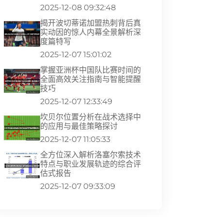
2025-12-08 09:32:48
揭开波切蒂诺加盟热刺背后真
实动因的惊人内幕全景解析深
度篇特写
2025-12-07 15:01:02
掌握亚洲杯中国队比赛时间的
全面高效关注指南与智能提醒
技巧
2025-12-07 12:33:49
坎贝尔位置分析在战术选择中
的应用与最佳策略探讨
2025-12-07 11:05:33
全方位深入解析洛塞尔索技术
特点与职业发展轨迹的综合评
估式报告
2025-12-07 09:33:09