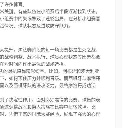
了许多惊喜。
常关键。有些队伍在小组赛后半段逐渐找到状态，
小组赛中的失误导致了遗憾出局。在分析小组赛晋
战情况、球队状态及进攻防守能力。
大提升。淘汰赛阶段的每一场比赛都是生死之战，
的战略调整、战术执行、球员心理状态等因素都会
在短时间内作出最优的战术选择。
支球队的对抗堪称精彩纷呈。比如，阿根廷和澳大利亚
下，如何顶住压力并顺利晋级。而西班牙与摩洛哥
固以及西班牙队的进攻乏力，最终摩洛哥成功逆
到了决定性作用。面对必须赢得的比赛，球员的表
通过调整战术和换人策略在比赛中扭转乾坤。比
时，凭借丰富的国际大赛经验，展现了强大的心理