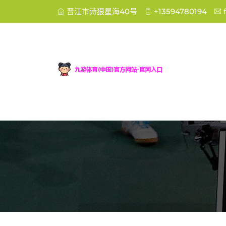
晋江市诗狠星海40号
+13594780194