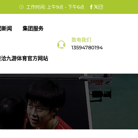
工作时间: 上午9点 - 下午6点
团新闻
集团服务
致电我们
13594780194
接洽九游体育官方网站