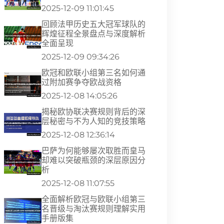
2025-12-09 11:01:45
回顾法甲历史五大冠军球队的
辉煌征程全景盘点与深度解析
全面呈现
2025-12-09 09:34:26
欧冠和欧联小组第三名如何通
过附加赛争夺欧战资格
2025-12-08 14:05:26
揭秘欧协联决赛规则背后的深
层秘密与不为人知的竞技策略
2025-12-08 12:36:14
巴萨为何能够屡次取胜而皇马
却难以突破瓶颈的深层原因分
析
2025-12-08 11:07:55
全面解析欧冠与欧联小组第三
名晋级与淘汰赛规则理解实用
手册版集