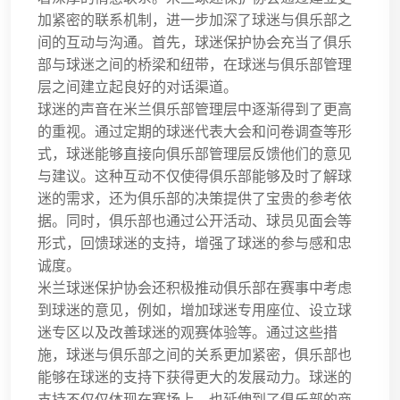
加紧密的联系机制，进一步加深了球迷与俱乐部之
间的互动与沟通。首先，球迷保护协会充当了俱乐
部与球迷之间的桥梁和纽带，在球迷与俱乐部管理
层之间建立起良好的对话渠道。
球迷的声音在米兰俱乐部管理层中逐渐得到了更高
的重视。通过定期的球迷代表大会和问卷调查等形
式，球迷能够直接向俱乐部管理层反馈他们的意见
与建议。这种互动不仅使得俱乐部能够及时了解球
迷的需求，还为俱乐部的决策提供了宝贵的参考依
据。同时，俱乐部也通过公开活动、球员见面会等
形式，回馈球迷的支持，增强了球迷的参与感和忠
诚度。
米兰球迷保护协会还积极推动俱乐部在赛事中考虑
到球迷的意见，例如，增加球迷专用座位、设立球
迷专区以及改善球迷的观赛体验等。通过这些措
施，球迷与俱乐部之间的关系更加紧密，俱乐部也
能够在球迷的支持下获得更大的发展动力。球迷的
支持不仅仅体现在赛场上，也延伸到了俱乐部的商