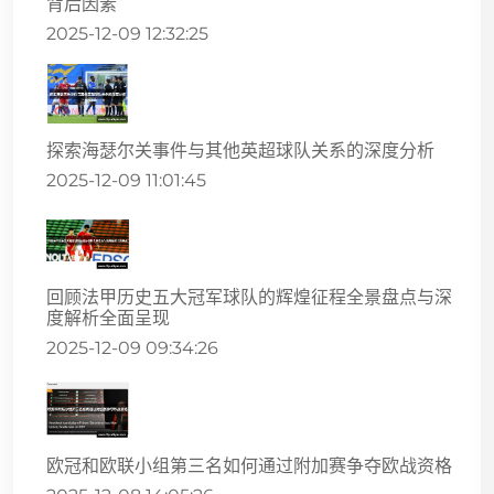
背后因素
2025-12-09 12:32:25
探索海瑟尔关事件与其他英超球队关系的深度分析
2025-12-09 11:01:45
回顾法甲历史五大冠军球队的辉煌征程全景盘点与深
度解析全面呈现
2025-12-09 09:34:26
欧冠和欧联小组第三名如何通过附加赛争夺欧战资格