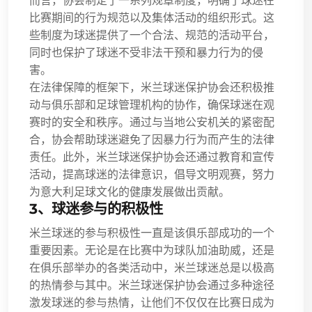
而言，协会制定了一系列规章制度，明确了球迷在
比赛期间的行为规范以及集体活动的组织形式。这
些制度为球迷提供了一个合法、规范的活动平台，
同时也保护了球迷不受非法干预和暴力行为的侵
害。
在法律保障的框架下，米兰球迷保护协会还积极推
动与俱乐部和足球管理机构的协作，确保球迷在观
赛时的安全和秩序。通过与当地公安机关的紧密配
合，协会帮助球迷避免了因暴力行为而产生的法律
责任。此外，米兰球迷保护协会还通过教育和宣传
活动，提高球迷的法律意识，倡导文明观赛，努力
为意大利足球文化的健康发展做出贡献。
3、球迷参与的积极性
米兰球迷的参与积极性一直是该俱乐部成功的一个
重要因素。无论是在比赛中为球队加油助威，还是
在俱乐部举办的各类活动中，米兰球迷总是以极高
的热情参与其中。米兰球迷保护协会通过多种途径
激发球迷的参与热情，让他们不仅仅在比赛日成为