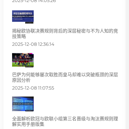
2025-12-08 14:05:26
揭秘欧协联决赛规则背后的深层秘密与不为人知的竞
技策略
2025-12-08 12:36:14
巴萨为何能够屡次取胜而皇马却难以突破瓶颈的深层
原因分析
2025-12-08 11:07:55
全面解析欧冠与欧联小组第三名晋级与淘汰赛规则理
解实用手册版集