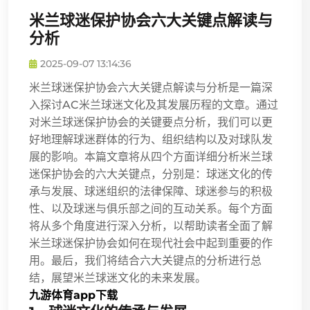
米兰球迷保护协会六大关键点解读与
分析
2025-09-07 13:14:36
米兰球迷保护协会六大关键点解读与分析是一篇深
入探讨AC米兰球迷文化及其发展历程的文章。通过
对米兰球迷保护协会的关键要点分析，我们可以更
好地理解球迷群体的行为、组织结构以及对球队发
展的影响。本篇文章将从四个方面详细分析米兰球
迷保护协会的六大关键点，分别是：球迷文化的传
承与发展、球迷组织的法律保障、球迷参与的积极
性、以及球迷与俱乐部之间的互动关系。每个方面
将从多个角度进行深入分析，以帮助读者全面了解
米兰球迷保护协会如何在现代社会中起到重要的作
用。最后，我们将结合六大关键点的分析进行总
结，展望米兰球迷文化的未来发展。
九游体育app下载