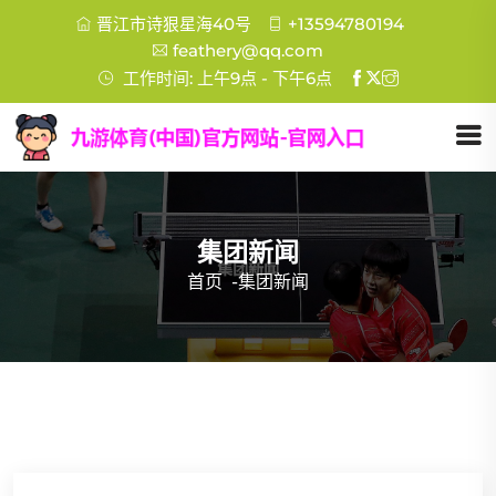
晋江市诗狠星海40号
+13594780194
feathery@qq.com
工作时间: 上午9点 - 下午6点
集团新闻
首页
-
集团新闻