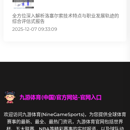
全方位深入解析洛塞尔索技术特点与职业发展轨迹的
综合评估式报告
2025-12-07 09:33:09
欢迎访问九游体育(NineGameSports)，为您提供全球体育
赛事的最新、最全、最热门资讯，九游体育官网包括世界
杯、五大联赛、NBA等精彩赛事的实时报道，以及球队动