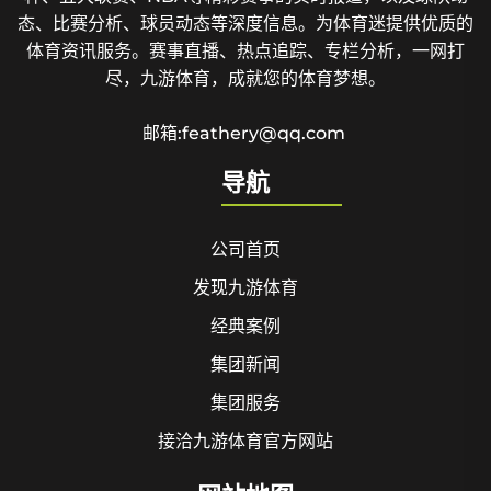
态、比赛分析、球员动态等深度信息。为体育迷提供优质的
体育资讯服务。赛事直播、热点追踪、专栏分析，一网打
尽，九游体育，成就您的体育梦想。
邮箱:feathery@qq.com
导航
公司首页
发现九游体育
经典案例
集团新闻
集团服务
接洽九游体育官方网站