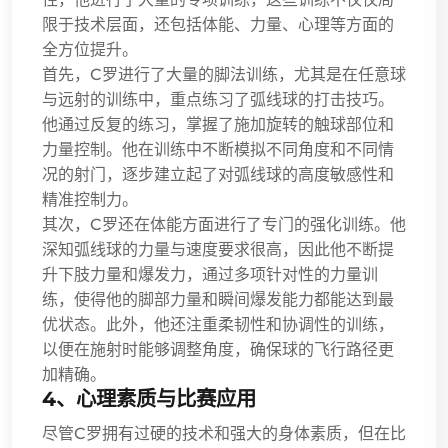
限于技术层面，还包括体能、力量、心理等方面的
全方位提升。
首先，C罗进行了大量的脚法训练，尤其是在任意球
与远射的训练中，重点练习了弧线球的打击技巧。
他通过反复的练习，掌握了施加旋转的触球部位和
力量控制。他在训练中不断模拟不同角度和不同情
况的射门，逐步建立起了对弧线球的高度敏感性和
精准控制力。
其次，C罗还在体能方面进行了专门的强化训练。他
深知弧线球的力量与速度要求很高，因此他不断提
升下肢力量和爆发力，通过多项针对性的力量训
练，使得他的脚部力量和瞬间爆发能力都能达到最
优状态。此外，他还注重柔韧性和协调性的训练，
以便在施射时能够调整角度，确保球的飞行路径更
加精确。
4、心理素质与比赛应用
尽管C罗拥有过硬的技术和强大的身体素质，但在比