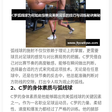
弧线球的施射不仅仅依赖于理论上的掌握，更需要
球员对足球的感觉与对比赛局势的把握。C罗凭借自
己对比赛节奏的高度敏感，能够在瞬间做出判断，
选择最合适的方式来完成这项技术。无论是在任意
球中，还是在快节奏的反击中，他总能准确判断对
方防线的空隙，打出令人叹为观止的弧线。
2、C罗的身体素质与弧线球
C罗的身体素质是他能够踢出完美弧线球的关键因素
之一。作为一名职业足球运动员，C罗的力量、柔韧
性、速度和爆发力都经过了严格的训练。他的腿部