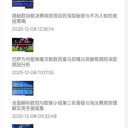
揭秘欧协联决赛规则背后的深层秘密与不为人知的竞
技策略
2025-12-08 12:36:14
巴萨为何能够屡次取胜而皇马却难以突破瓶颈的深层
原因分析
2025-12-08 11:07:55
全面解析欧冠与欧联小组第三名晋级与淘汰赛规则理
解实用手册版集
2025-12-08 09:32:48