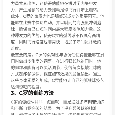
力量尤其出色，这使得他能够在短时间内集中发
力，产生足够的动力去推动足球飞行并带上旋转。
此外，C罗的爆发力也是弧线球成功的重要因素。他
能够在比赛中快速启动，并以瞬间的高强度冲刺迎
球，确保自己在短时间内最大程度地施加力量。这
种爆发力的优势，使得C罗的弧线球不仅具有高精
度，同时飞行速度也非常快，增加了守门员扑救的
难度。
最重要的是，C罗的柔韧性与协调性使得他能够在射
门时做出多角度的调整。在进行弧线球射门时，他
的脚踝和脚背可以灵活调节，使得每次接触足球的
方式都能够微调，保证旋转效果的最佳输出。通过
这些身体素质的加成，C罗能够让自己的弧线球技艺
达到惊艳的程度。
3、C罗的训练方法
C罗的弧线球并非一蹴而就，而是通过多年刻苦训练
和不断自我突破的结果。为了提升弧线球的精准
性，他进行了大量的专项训练，这些训练不仅仅局