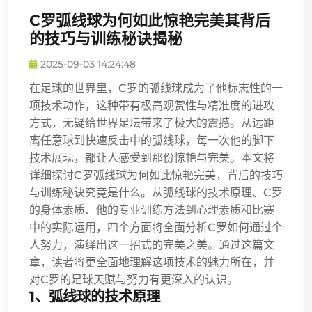
C罗弧线球为何如此惊艳完美其背后
的技巧与训练秘诀揭秘
2025-09-03 14:24:48
在足球的世界里，C罗的弧线球成为了他标志性的一
项技术动作，这种带有极高观赏性与精准度的进攻
方式，无疑给世界足坛带来了极大的震撼。从远距
离任意球到快速反击中的弧线球，每一次他的脚下
技术展现，都让人感受到那份惊艳与完美。本文将
详细探讨C罗弧线球为何如此惊艳完美，背后的技巧
与训练秘诀究竟是什么。从弧线球的技术原理、C罗
的身体素质、他的专业训练方法到心理素质和比赛
中的实际运用，四个方面将全面分析C罗如何通过个
人努力，演绎出这一招式的完美之美。通过这篇文
章，读者将更全面地理解这项技术的魅力所在，并
对C罗的足球天赋与努力有更深入的认识。
1、弧线球的技术原理