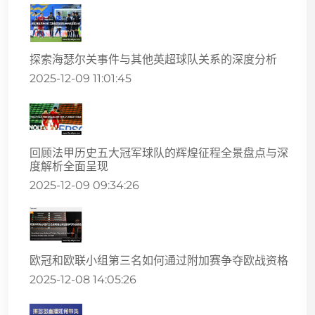
探索海瑟尔关事件与其他英超球队关系的深度分析
2025-12-09 11:01:45
回顾法甲历史五大冠军球队的辉煌征程全景盘点与深
度解析全面呈现
2025-12-09 09:34:26
欧冠和欧联小组第三名如何通过附加赛争夺欧战资格
2025-12-08 14:05:26