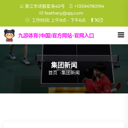
晋江市诗狠星海40号
+13594780194
feathery@qq.com
工作时间: 上午9点 - 下午6点
集团新闻
首页
-
集团新闻