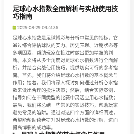
足球心水指数全面解析与实战使用技
巧指南
2025-08-29 09:41:36
足球心水指数是足球博彩与分析中常见的指标，它
通过综合评估球队的实力、历史表现、近期状态等
多项因素，帮助玩家在投注时做出更加精准的判
断。本文将从多个角度对足球心水指数进行全面解
析，并结合实战使用技巧，提供切实可行的参考指
南。首先，我们将介绍足球心水指数的基本概念与
作用；接着，我们将深入探讨如何通过分析心水指
数来做出合理的投注决策；然后，结合实际案例，
指导如何在不同类型的比赛中灵活应用心水指数；
最后，我们将总结一些常见的实战技巧，帮助玩家
避免常见的陷阱。通过对这四个方面的详细阐述，
希望能帮助读者提升对足球心水指数的理解，进而
提高博彩的成功率。