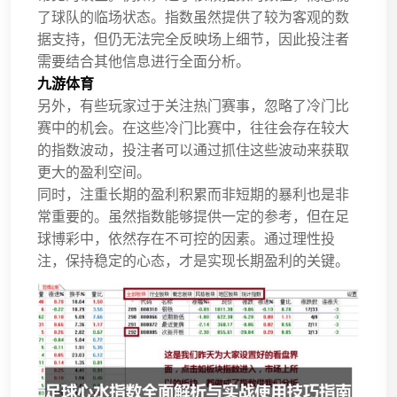
了球队的临场状态。指数虽然提供了较为客观的数
据支持，但仍无法完全反映场上细节，因此投注者
需要结合其他信息进行全面分析。
九游体育
另外，有些玩家过于关注热门赛事，忽略了冷门比
赛中的机会。在这些冷门比赛中，往往会存在较大
的指数波动，投注者可以通过抓住这些波动来获取
更大的盈利空间。
同时，注重长期的盈利积累而非短期的暴利也是非
常重要的。虽然指数能够提供一定的参考，但在足
球博彩中，依然存在不可控的因素。通过理性投
注，保持稳定的心态，才是实现长期盈利的关键。