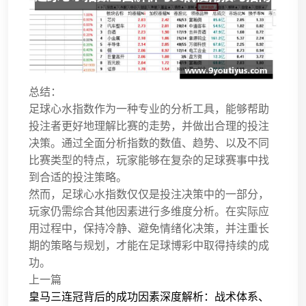
总结：
足球心水指数作为一种专业的分析工具，能够帮助
投注者更好地理解比赛的走势，并做出合理的投注
决策。通过全面分析指数的数值、趋势、以及不同
比赛类型的特点，玩家能够在复杂的足球赛事中找
到合适的投注策略。
然而，足球心水指数仅仅是投注决策中的一部分，
玩家仍需综合其他因素进行多维度分析。在实际应
用过程中，保持冷静、避免情绪化决策，并注重长
期的策略与规划，才能在足球博彩中取得持续的成
功。
上一篇
皇马三连冠背后的成功因素深度解析：战术体系、