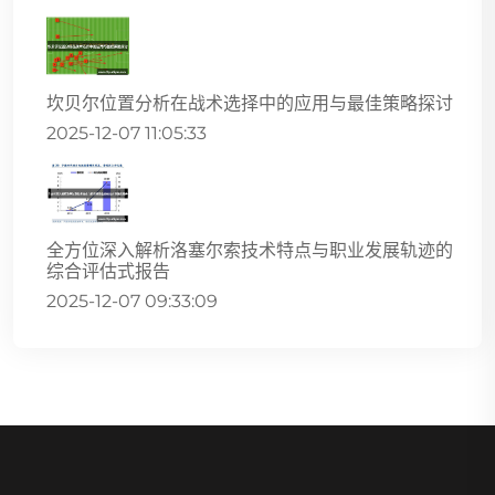
坎贝尔位置分析在战术选择中的应用与最佳策略探讨
2025-12-07 11:05:33
全方位深入解析洛塞尔索技术特点与职业发展轨迹的
综合评估式报告
2025-12-07 09:33:09