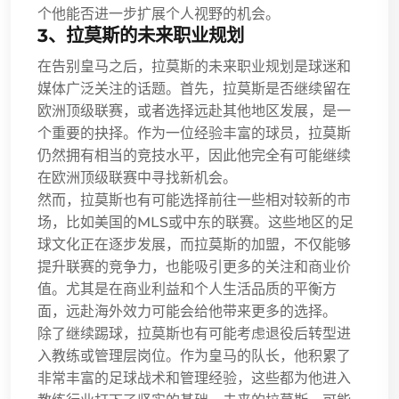
个他能否进一步扩展个人视野的机会。
3、拉莫斯的未来职业规划
在告别皇马之后，拉莫斯的未来职业规划是球迷和
媒体广泛关注的话题。首先，拉莫斯是否继续留在
欧洲顶级联赛，或者选择远赴其他地区发展，是一
个重要的抉择。作为一位经验丰富的球员，拉莫斯
仍然拥有相当的竞技水平，因此他完全有可能继续
在欧洲顶级联赛中寻找新机会。
然而，拉莫斯也有可能选择前往一些相对较新的市
场，比如美国的MLS或中东的联赛。这些地区的足
球文化正在逐步发展，而拉莫斯的加盟，不仅能够
提升联赛的竞争力，也能吸引更多的关注和商业价
值。尤其是在商业利益和个人生活品质的平衡方
面，远赴海外效力可能会给他带来更多的选择。
除了继续踢球，拉莫斯也有可能考虑退役后转型进
入教练或管理层岗位。作为皇马的队长，他积累了
非常丰富的足球战术和管理经验，这些都为他进入