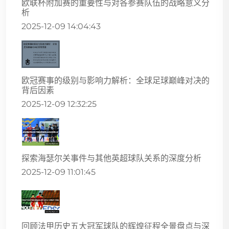
欧联杯附加赛的重要性与对各参赛队伍的战略意义分
析
2025-12-09 14:04:43
欧冠赛事的级别与影响力解析：全球足球巅峰对决的
背后因素
2025-12-09 12:32:25
探索海瑟尔关事件与其他英超球队关系的深度分析
2025-12-09 11:01:45
回顾法甲历史五大冠军球队的辉煌征程全景盘点与深