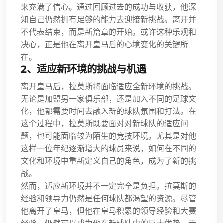
来充满了信心。通过回顾过去的成功与收获，他深
知自己仍然拥有足够的能力去迎接新挑战。离开并
不代表结束，而是新篇章的开始。或许这种乐观和
决心，正是他在离开皇马后的心境变化的关键所
在。
2、适应新环境的挑战与机遇
离开皇马后，拉莫斯将面临适应全新环境的挑战。
无论是加盟另一家俱乐部，还是加入不同的足球文
化，他都需要时间去融入新的球队氛围和打法。在
这个过程中，拉莫斯既要面对对新球队的适应问
题，也可能面临较为陌生的竞技环境。尤其是对他
这样一位年纪逐渐增大的球员来说，如何在不同的
文化和环境中重新定义自己的角色，成为了新的挑
战。
然而，适应新环境并不一定完全是负担。拉莫斯的
经验和领导力仍然是任何球队都渴望的资源。尽管
他离开了皇马，但他在皇马积累的领导经验和大赛