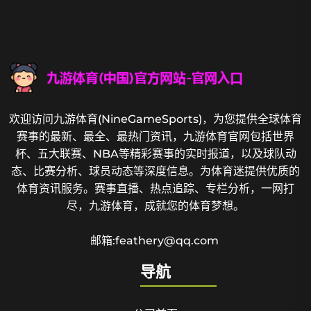
欢迎访问九游体育(NineGameSports)，为您提供全球体育
赛事的最新、最全、最热门资讯，九游体育官网包括世界
杯、五大联赛、NBA等精彩赛事的实时报道，以及球队动
态、比赛分析、球员动态等深度信息。为体育迷提供优质的
体育资讯服务。赛事直播、热点追踪、专栏分析，一网打
尽，九游体育，成就您的体育梦想。
邮箱:feathery@qq.com
导航