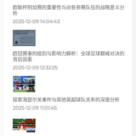
欧联杯附加赛的重要性与对各参赛队伍的战略意义分
析
2025-12-09 14:04:43
欧冠赛事的级别与影响力解析：全球足球巅峰对决的
背后因素
2025-12-09 12:32:25
探索海瑟尔关事件与其他英超球队关系的深度分析
2025-12-09 11:01:45