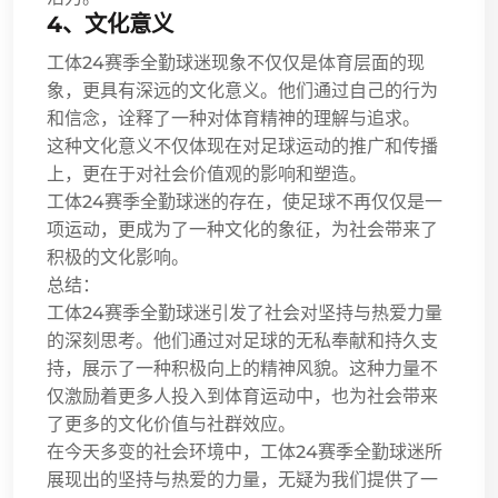
4、文化意义
工体24赛季全勤球迷现象不仅仅是体育层面的现
象，更具有深远的文化意义。他们通过自己的行为
和信念，诠释了一种对体育精神的理解与追求。
这种文化意义不仅体现在对足球运动的推广和传播
上，更在于对社会价值观的影响和塑造。
工体24赛季全勤球迷的存在，使足球不再仅仅是一
项运动，更成为了一种文化的象征，为社会带来了
积极的文化影响。
总结：
工体24赛季全勤球迷引发了社会对坚持与热爱力量
的深刻思考。他们通过对足球的无私奉献和持久支
持，展示了一种积极向上的精神风貌。这种力量不
仅激励着更多人投入到体育运动中，也为社会带来
了更多的文化价值与社群效应。
在今天多变的社会环境中，工体24赛季全勤球迷所
展现出的坚持与热爱的力量，无疑为我们提供了一