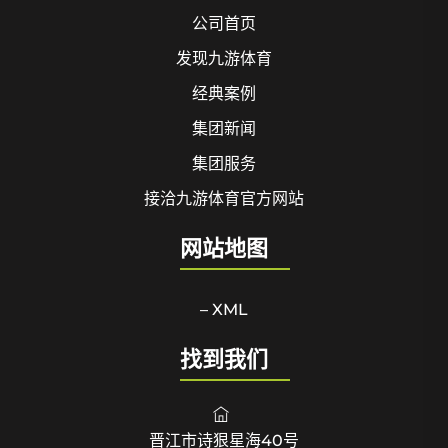
公司首页
发现九游体育
经典案例
集团新闻
集团服务
接洽九游体育官方网站
网站地图
– XML
找到我们
晋江市诗狠星海40号