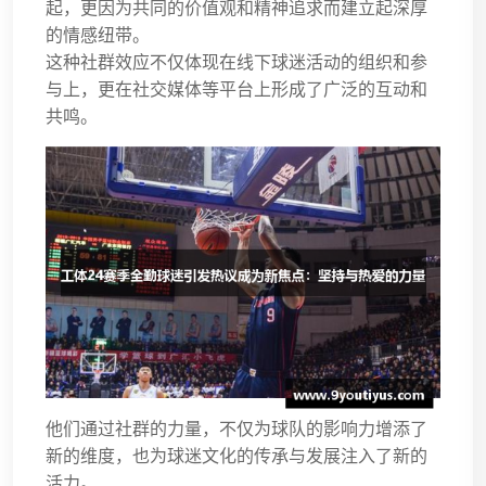
起，更因为共同的价值观和精神追求而建立起深厚
的情感纽带。
这种社群效应不仅体现在线下球迷活动的组织和参
与上，更在社交媒体等平台上形成了广泛的互动和
共鸣。
他们通过社群的力量，不仅为球队的影响力增添了
新的维度，也为球迷文化的传承与发展注入了新的
活力。