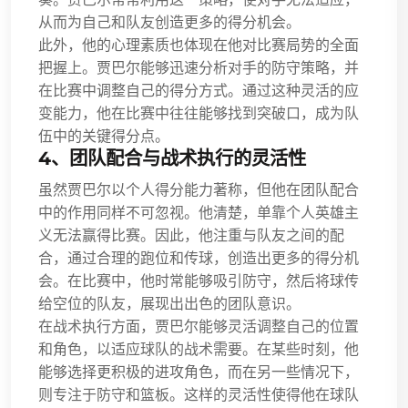
从而为自己和队友创造更多的得分机会。
此外，他的心理素质也体现在他对比赛局势的全面
把握上。贾巴尔能够迅速分析对手的防守策略，并
在比赛中调整自己的得分方式。通过这种灵活的应
变能力，他在比赛中往往能够找到突破口，成为队
伍中的关键得分点。
4、团队配合与战术执行的灵活性
虽然贾巴尔以个人得分能力著称，但他在团队配合
中的作用同样不可忽视。他清楚，单靠个人英雄主
义无法赢得比赛。因此，他注重与队友之间的配
合，通过合理的跑位和传球，创造出更多的得分机
会。在比赛中，他时常能够吸引防守，然后将球传
给空位的队友，展现出出色的团队意识。
在战术执行方面，贾巴尔能够灵活调整自己的位置
和角色，以适应球队的战术需要。在某些时刻，他
能够选择更积极的进攻角色，而在另一些情况下，
则专注于防守和篮板。这样的灵活性使得他在球队