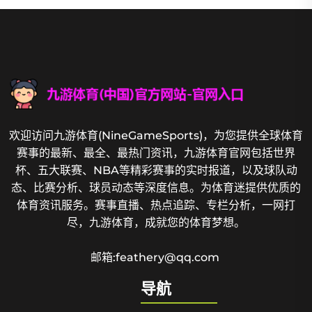
欢迎访问九游体育(NineGameSports)，为您提供全球体育
赛事的最新、最全、最热门资讯，九游体育官网包括世界
杯、五大联赛、NBA等精彩赛事的实时报道，以及球队动
态、比赛分析、球员动态等深度信息。为体育迷提供优质的
体育资讯服务。赛事直播、热点追踪、专栏分析，一网打
尽，九游体育，成就您的体育梦想。
邮箱:feathery@qq.com
导航