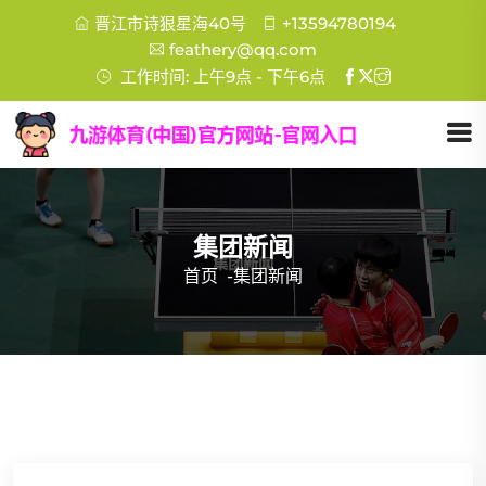
晋江市诗狠星海40号
+13594780194
feathery@qq.com
工作时间: 上午9点 - 下午6点
集团新闻
首页
-
集团新闻