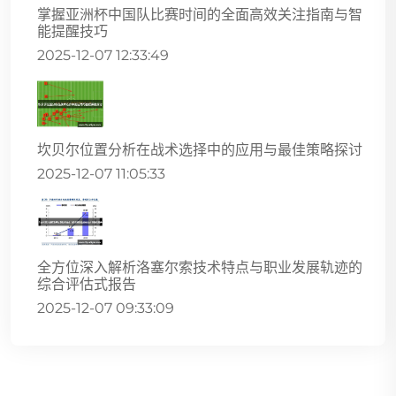
掌握亚洲杯中国队比赛时间的全面高效关注指南与智
能提醒技巧
2025-12-07 12:33:49
坎贝尔位置分析在战术选择中的应用与最佳策略探讨
2025-12-07 11:05:33
全方位深入解析洛塞尔索技术特点与职业发展轨迹的
综合评估式报告
2025-12-07 09:33:09