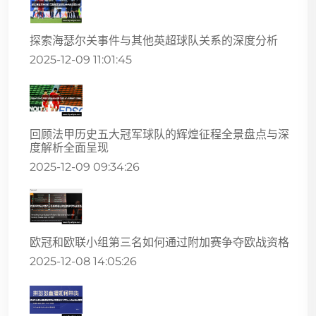
探索海瑟尔关事件与其他英超球队关系的深度分析
2025-12-09 11:01:45
回顾法甲历史五大冠军球队的辉煌征程全景盘点与深
度解析全面呈现
2025-12-09 09:34:26
欧冠和欧联小组第三名如何通过附加赛争夺欧战资格
2025-12-08 14:05:26