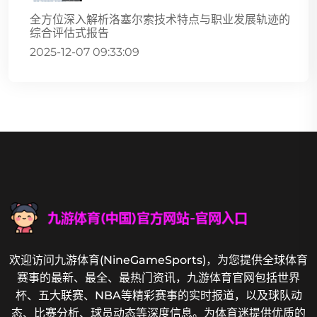
全方位深入解析洛塞尔索技术特点与职业发展轨迹的
综合评估式报告
2025-12-07 09:33:09
欢迎访问九游体育(NineGameSports)，为您提供全球体育
赛事的最新、最全、最热门资讯，九游体育官网包括世界
杯、五大联赛、NBA等精彩赛事的实时报道，以及球队动
态、比赛分析、球员动态等深度信息。为体育迷提供优质的