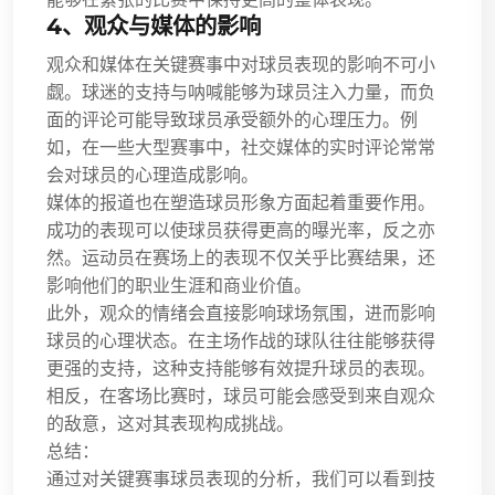
4、观众与媒体的影响
观众和媒体在关键赛事中对球员表现的影响不可小
觑。球迷的支持与呐喊能够为球员注入力量，而负
面的评论可能导致球员承受额外的心理压力。例
如，在一些大型赛事中，社交媒体的实时评论常常
会对球员的心理造成影响。
媒体的报道也在塑造球员形象方面起着重要作用。
成功的表现可以使球员获得更高的曝光率，反之亦
然。运动员在赛场上的表现不仅关乎比赛结果，还
影响他们的职业生涯和商业价值。
此外，观众的情绪会直接影响球场氛围，进而影响
球员的心理状态。在主场作战的球队往往能够获得
更强的支持，这种支持能够有效提升球员的表现。
相反，在客场比赛时，球员可能会感受到来自观众
的敌意，这对其表现构成挑战。
总结：
通过对关键赛事球员表现的分析，我们可以看到技