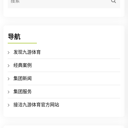
导航
发现九游体育
经典案例
集团新闻
集团服务
接洽九游体育官方网站