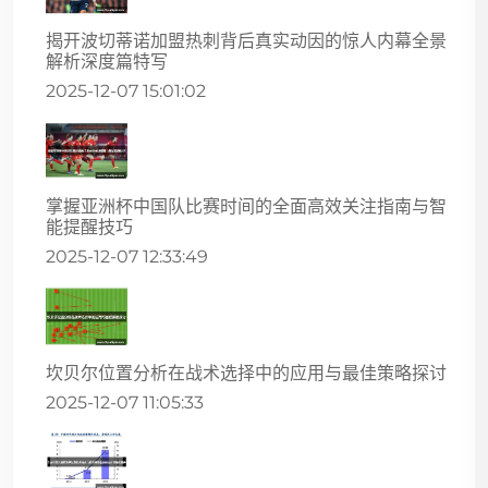
揭开波切蒂诺加盟热刺背后真实动因的惊人内幕全景
解析深度篇特写
2025-12-07 15:01:02
掌握亚洲杯中国队比赛时间的全面高效关注指南与智
能提醒技巧
2025-12-07 12:33:49
坎贝尔位置分析在战术选择中的应用与最佳策略探讨
2025-12-07 11:05:33