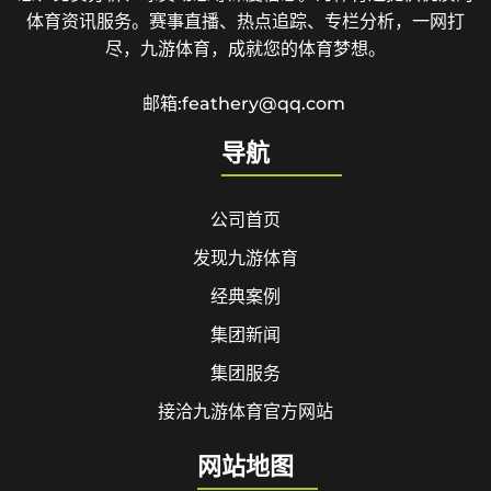
体育资讯服务。赛事直播、热点追踪、专栏分析，一网打
尽，九游体育，成就您的体育梦想。
邮箱:feathery@qq.com
导航
公司首页
发现九游体育
经典案例
集团新闻
集团服务
接洽九游体育官方网站
网站地图