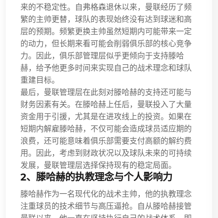
来的不稳定性。自弗格森退休以来，曼联经历了频
繁的主帅更替，球队的表现始终没有达到球迷和高
层的预期。频繁更换主帅虽然短期内可能带来一定
的动力，但长期来看可能会削弱俱乐部的核心竞争
力。因此，俱乐部管理层似乎更倾向于支持滕哈
赫，给予他更多时间来实现自己的战术理念和球队
重建目标。
最后，曼联管理层在此刻对滕哈赫的支持还可能与
财务因素有关。在滕哈赫上任后，曼联投入了大量
资金用于引援，尤其是在进攻线上的投资。如果在
短期内解雇滕哈赫，不仅可能会造成球员适应期的
浪费，还可能意味着俱乐部需要支付高额的解约费
用。因此，考虑到财政状况以及球队未来的可持续
发展，曼联管理层选择保持现有的稳定局面。
2、滕哈赫的执教理念与个人影响力
滕哈赫作为一名现代化的战术主帅，他的执教理念
注重球员的技术细节与高压逼抢。自从滕哈赫接管