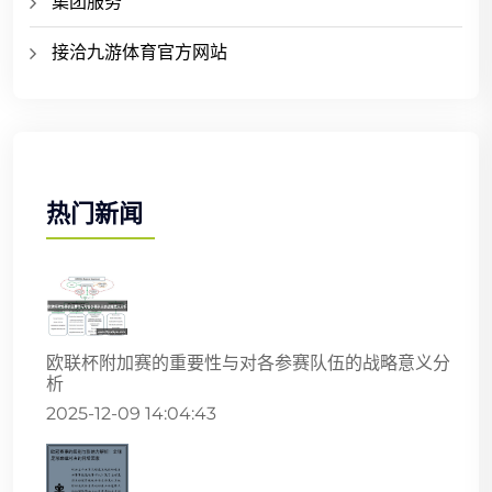
集团服务
接洽九游体育官方网站
热门新闻
欧联杯附加赛的重要性与对各参赛队伍的战略意义分
析
2025-12-09 14:04:43