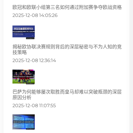
欧冠和欧联小组第三名如何通过附加赛争夺欧战资格
2025-12-08 14:05:26
揭秘欧协联决赛规则背后的深层秘密与不为人知的竞
技策略
2025-12-08 12:36:14
巴萨为何能够屡次取胜而皇马却难以突破瓶颈的深层
原因分析
2025-12-08 11:07:55