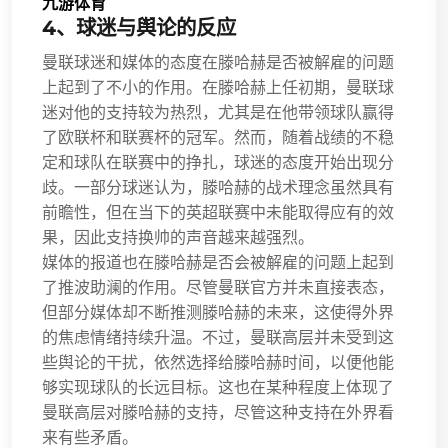
九游体育
4、球迷与舆论的反应
曼联球迷和媒体的态度在滕哈赫是否被解雇的问题
上起到了不小的作用。在滕哈赫上任初期，曼联球
迷对他的支持较为热烈，尤其是在他带领球队赢得
了欧联杯和联赛杯的冠军。然而，随着战绩的不稳
定和球队在联赛中的挣扎，球迷的态度开始出现分
歧。一部分球迷认为，滕哈赫的战术理念虽然具有
前瞻性，但在当下的英超联赛中未能取得应有的效
果，因此支持换帅的声音越来越强烈。
媒体的报道也在滕哈赫是否会被解雇的问题上起到
了推波助澜的作用。尽管曼联官方并未直接表态，
但部分媒体却不断推测滕哈赫的未来，这使得外界
的焦虑情绪持续升温。不过，曼联高层并未受到这
些舆论的干扰，依然选择给滕哈赫时间，以便他能
够实现球队的长远目标。这也在某种程度上体现了
曼联高层对滕哈赫的支持，尽管这种支持在外界看
来有些矛盾。