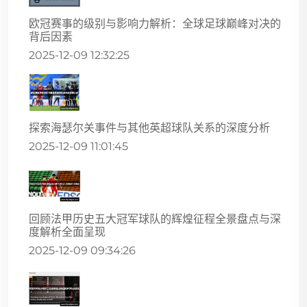
欧冠赛事的级别与影响力解析：全球足球巅峰对决的
背后因素
2025-12-09 12:32:25
探索海瑟尔关事件与其他英超球队关系的深度分析
2025-12-09 11:01:45
回顾法甲历史五大冠军球队的辉煌征程全景盘点与深
度解析全面呈现
2025-12-09 09:34:26