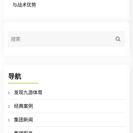
与战术优势
导航
发现九游体育
经典案例
集团新闻