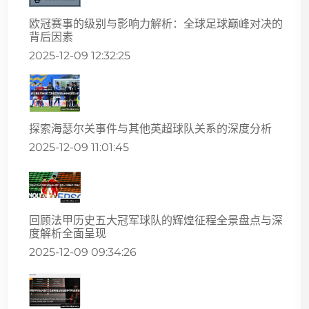
欧冠赛事的级别与影响力解析：全球足球巅峰对决的
背后因素
2025-12-09 12:32:25
探索海瑟尔关事件与其他英超球队关系的深度分析
2025-12-09 11:01:45
回顾法甲历史五大冠军球队的辉煌征程全景盘点与深
度解析全面呈现
2025-12-09 09:34:26