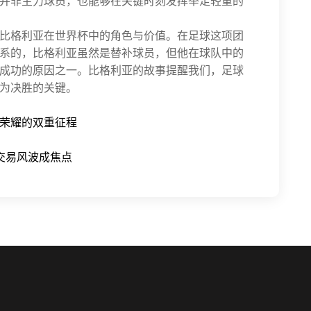
并非主力球员，也能够在关键时刻发挥举足轻重的
比格利亚在世界杯中的角色与价值。在足球这项团
系的，比格利亚虽然是替补球员，但他在球队中的
成功的原因之一。比格利亚的故事提醒我们，足球
为决胜的关键。
荣耀的双重征程
交易风波成焦点