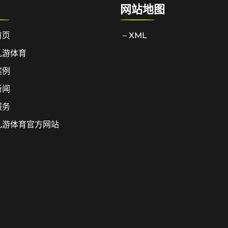
网站地图
首页
– XML
九游体育
案例
新闻
服务
九游体育官方网站