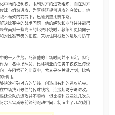
化中场的控制权，限制对方的进攻组织；而在对方
传球与组织进攻，为阿根廷提供进攻的突破口。他
战术框架的前提下，迅速调整比赛策略。
解决比赛中的战术问题，他的经验和冷静往往能帮
是在面对一些高压的比赛环境时，教练组更倾向于
和对比赛节奏的把控，来稳住阿根廷的进攻与防守
中的一大优势。尽管他的上场时间并不固定，但每
作为一名中场球员，比格利亚的任务不仅仅是传球
向。在阿根廷的比赛中，尤其是在关键时刻，比格
的作用。
够快速打破对方的防线，创造出有利的进攻机会。
在中场找到最佳的传球线路，连接起防守与进攻。
根廷全队的进攻并不顺畅，但比格利亚通过几次关
阿尔瓦雷斯等前锋的跑动空间，制造出了几次破门