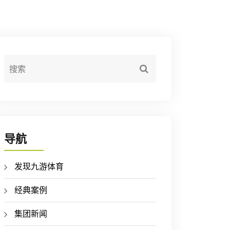
导航
发现九游体育
经典案例
集团新闻