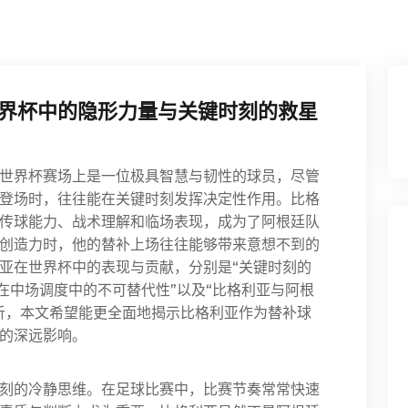
界杯中的隐形力量与关键时刻的救星
世界杯赛场上是一位极具智慧与韧性的球员，尽管
登场时，往往能在关键时刻发挥决定性作用。比格
传球能力、战术理解和临场表现，成为了阿根廷队
创造力时，他的替补上场往往能够带来意想不到的
亚在世界杯中的表现与贡献，分别是“关键时刻的
“在中场调度中的不可替代性”以及“比格利亚与阿根
析，本文希望能更全面地揭示比格利亚作为替补球
的深远影响。
刻的冷静思维。在足球比赛中，比赛节奏常常快速