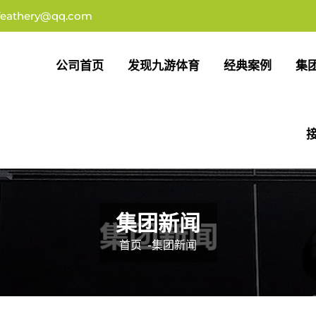
feathery@qq.com
公司首页
发现九游体育
经典案例
集
集团新闻
首页
-
集团新闻