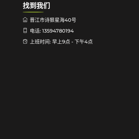
找到我们
晋江市诗狠星海40号
电话: 13594780194
上班时间: 早上9点 - 下午4点