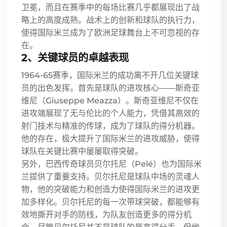
卫冕，而且在赛季中的每场比赛几乎都展现出了战
略上的高度成熟。战术上的创新和球队的执行力，
使得国际米兰成为了欧洲足球舞台上不可忽视的存
在。
2、关键球员的卓越表现
1964-65赛季，国际米兰的成功离不开几位关键球
员的出色发挥。首先是球队的进攻核心——斯奇亚
维尼（Giuseppe Meazza）。斯奇亚维尼不仅在
进攻端展现了无与伦比的个人能力，凭借其高效的
射门技术与精准的传球，成为了球队的得分机器。
他的存在，极大提升了国际米兰的进攻威胁，使得
球队在关键比赛中屡屡取得突破。
另外，巴西传奇球员贝尔托尼（Pelé）也为国际米
兰提供了重要支持。贝尔托尼是球队中场的灵魂人
物，他的突破能力和创造力使得国际米兰的进攻更
加多样化。贝尔托尼的每一次带球突破，都能够有
效地撕开对手的防线，为队友创造更多的得分机