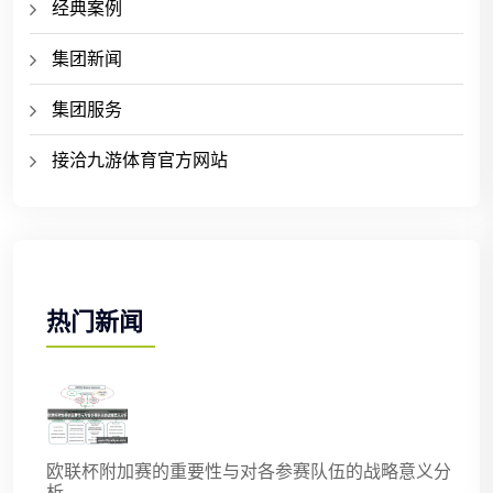
经典案例
集团新闻
集团服务
接洽九游体育官方网站
热门新闻
欧联杯附加赛的重要性与对各参赛队伍的战略意义分
析