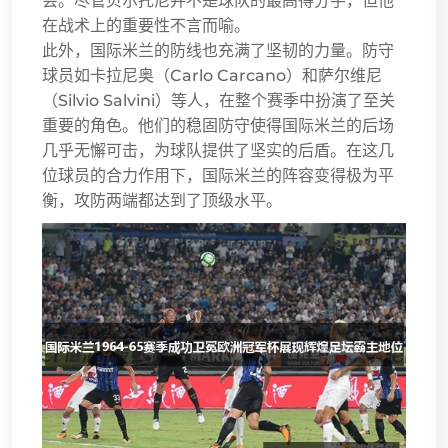
会。尽管贝尔托尼并不是球队的最高得分手，但他
在战术上的重要性不言而喻。
此外，国际米兰的防线也充满了坚韧的力量。防守
球员如卡拉尼奥（Carlo Carcano）和萨尔维尼
（Silvio Salvini）等人，在整个赛季中扮演了至关
重要的角色。他们的稳固防守使得国际米兰的后场
几乎无懈可击，为球队提供了坚实的后盾。在这几
位球员的合力作用下，国际米兰的阵容变得极为平
衡，攻防两端都达到了顶级水平。