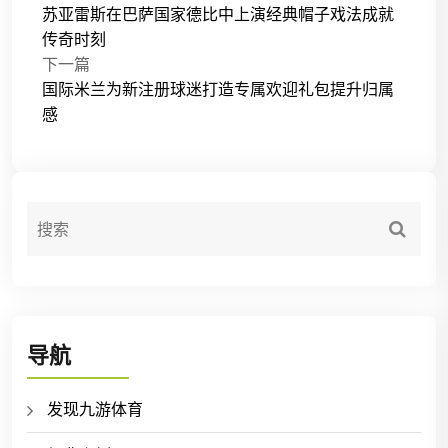
苏亚雷斯在巴萨国家德比中上演经典帽子戏法成就
传奇时刻
下一篇
国际米兰为新注册球迷打造专属欢迎礼包提升归属
感
导航
发现九游体育