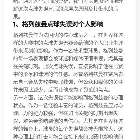
响。通过这些方面的分析，我们可以更加全面地理
解这次点球失误背后的深层次原因及其带来的后
果。
1、格列兹曼点球失误对个人影响
格列兹曼作为法国队的核心球员之一，在世界杯这
样的大赛中的点球失误无疑会给他的个人职业生涯
带来深刻的影响。作为一名技术型球员，格列兹曼
的每一场表现都会被球迷和媒体仔细审视，尤其是
在关键时刻。此次点球失误，直接影响了他在比赛
中的形象和球迷的信任感。尽管格列兹曼在赛后表
示自己会从失败中吸取教训，但公众和媒体的关注
并未因此减少，反而让他成为了舆论的焦点。
另一方面，这次失误也可能影响到格列兹曼的心理
状态。作为一名经验丰富的球员，格列兹曼应对心
理压力的能力较强，但在如此关键的时刻出现失
误，难免会影响到他的自信心。尤其是在世界杯这
样的舞台上，球员的每个失误都会被无限放大，这
种心理上的打击可能会在接下来的比赛中影响他的