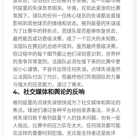
整状态，恐怕他们已经被对手逆袭。这一切都与格
列兹曼的失误息息相关。毕竟，在如此紧张的比赛
氛围下，球队的任何一位核心球员的失误都会直接
影响到其他球员的情绪和状态。格列兹曼的失误成
为了比赛中的转折点，而球队是否能够恢复状态，
最终能否成功晋级决赛，成了一个巨大的未知数。
法国队在赛后的总结中提到，虽然最终晋级决赛，
但过程中的每个细节都让他们深刻意识到，世界杯
的竞争异常激烈。法国队必须在接下来的比赛中更
加小心谨慎，不容许出现任何失误。点球失误虽然
让法国队付出了代价，但最终他们凭借团队的力量
与强大的应变能力，渡过了难关。
4、社交媒体和舆论的反响
格列兹曼的点球失误很快成为了社交媒体和舆论的
焦点。球迷们通过各种平台纷纷发表看法，许多人
将失误归咎于格列兹曼个人的技术问题，也有一些
人指出，比赛中的压力实在太大，任何球员都可能
在这样的重要时刻犯错。无论是支持者还是批评