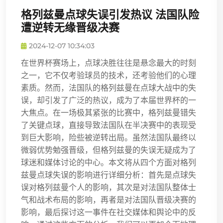
格列兹曼点球失误引发热议 法国队险
遭逆转无缘晋级决赛
2024-12-07 10:34:03
在世界杯赛场上，点球决胜往往是悬念最大的时刻
之一，它不仅考验球员的技术，还考验他们的心理
素质。然而，法国队的格列兹曼在点球大战中的失
误，却引发了广泛的热议，成为了本届世界杯的一
大焦点。在一场极其紧张的比赛中，格列兹曼错失
了关键点球，直接导致法国队在半决赛中的表现受
到巨大影响，险些被逆转出局。虽然法国队最终以
微弱优势勉强晋级，但格列兹曼的失误无疑成为了
球迷和媒体讨论的中心。本文将从四个方面对格列
兹曼点球失误的影响进行详细分析：首先是点球失
误对格列兹曼个人的影响，其次是对法国队整体士
气和战术布局的影响，再者是对法国队晋级决赛的
影响，最后探讨这一事件在社交媒体和舆论中的反