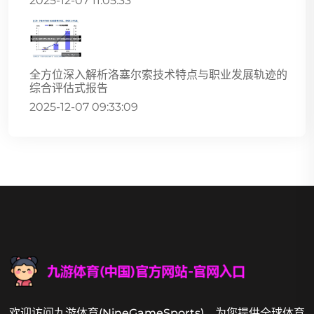
2025-12-07 11:05:33
全方位深入解析洛塞尔索技术特点与职业发展轨迹的
综合评估式报告
2025-12-07 09:33:09
欢迎访问九游体育(NineGameSports)，为您提供全球体育