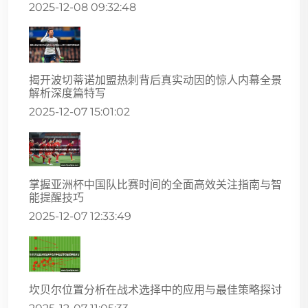
2025-12-08 09:32:48
揭开波切蒂诺加盟热刺背后真实动因的惊人内幕全景
解析深度篇特写
2025-12-07 15:01:02
掌握亚洲杯中国队比赛时间的全面高效关注指南与智
能提醒技巧
2025-12-07 12:33:49
坎贝尔位置分析在战术选择中的应用与最佳策略探讨