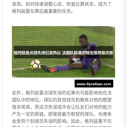
表现。如何快速调整心态，恢复比赛状态，成为了
格列兹曼在赛后最重要的任务。
此外，格列兹曼点球失误的后果也可能影响他在法
国队中的地位。球队的其他球员和教练对他的期望
值非常高，而这次失误或许会让队友们对他的能力
产生一定的质疑。即使是最为默契的球队，也难免
会受到个别球员失误的影响。因此，格列兹曼不仅