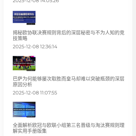
2025-12-08 14:05:26
揭秘欧协联决赛规则背后的深层秘密与不为人知的竞
技策略
2025-12-08 12:36:14
巴萨为何能够屡次取胜而皇马却难以突破瓶颈的深层
原因分析
2025-12-08 11:07:55
全面解析欧冠与欧联小组第三名晋级与淘汰赛规则理
解实用手册版集