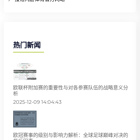
热门新闻
欧联杯附加赛的重要性与对各参赛队伍的战略意义分
析
2025-12-09 14:04:43
欧冠赛事的级别与影响力解析：全球足球巅峰对决的