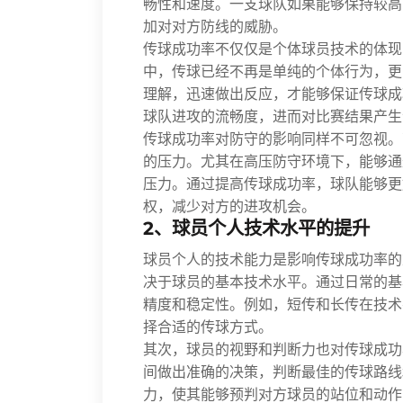
畅性和速度。一支球队如果能够保持较高
加对对方防线的威胁。
传球成功率不仅仅是个体球员技术的体现
中，传球已经不再是单纯的个体行为，更
理解，迅速做出反应，才能够保证传球成
球队进攻的流畅度，进而对比赛结果产生
传球成功率对防守的影响同样不可忽视。
的压力。尤其在高压防守环境下，能够通
压力。通过提高传球成功率，球队能够更
权，减少对方的进攻机会。
2、球员个人技术水平的提升
球员个人的技术能力是影响传球成功率的
决于球员的基本技术水平。通过日常的基
精度和稳定性。例如，短传和长传在技术
择合适的传球方式。
其次，球员的视野和判断力也对传球成功
间做出准确的决策，判断最佳的传球路线
力，使其能够预判对方球员的站位和动作