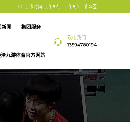
工作时间: 上午9点 - 下午6点
团新闻
集团服务
致电我们
13594780194
接洽九游体育官方网站