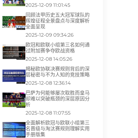
2025-12-09 11:01:45
回顾法甲历史五大冠军球队的
辉煌征程全景盘点与深度解析
全面呈现
2025-12-09 09:34:26
欧冠和欧联小组第三名如何通
过附加赛争夺欧战资格
2025-12-08 14:05:26
揭秘欧协联决赛规则背后的深
层秘密与不为人知的竞技策略
2025-12-08 12:36:14
巴萨为何能够屡次取胜而皇马
却难以突破瓶颈的深层原因分
析
2025-12-08 11:07:55
全面解析欧冠与欧联小组第三
名晋级与淘汰赛规则理解实用
手册版集