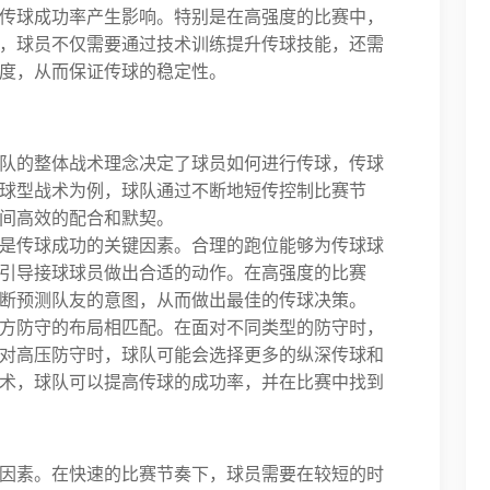
传球成功率产生影响。特别是在高强度的比赛中，
，球员不仅需要通过技术训练提升传球技能，还需
度，从而保证传球的稳定性。
队的整体战术理念决定了球员如何进行传球，传球
球型战术为例，球队通过不断地短传控制比赛节
间高效的配合和默契。
是传球成功的关键因素。合理的跑位能够为传球球
引导接球球员做出合适的动作。在高强度的比赛
断预测队友的意图，从而做出最佳的传球决策。
方防守的布局相匹配。在面对不同类型的防守时，
对高压防守时，球队可能会选择更多的纵深传球和
术，球队可以提高传球的成功率，并在比赛中找到
因素。在快速的比赛节奏下，球员需要在较短的时