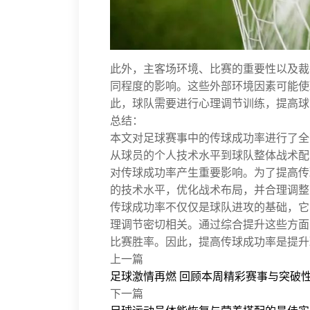
此外，主客场环境、比赛的重要性以及裁
同程度的影响。这些外部环境因素可能使
此，球队需要进行心理调节训练，提高球
总结：
本文对足球赛事中的传球成功率进行了全
从球员的个人技术水平到球队整体战术配
对传球成功率产生重要影响。为了提高传
的技术水平，优化战术布局，并合理调整
传球成功率不仅仅是球队进攻的基础，它
理调节密切相关。通过综合提升这些方面
比赛胜率。因此，提高传球成功率是提升
上一篇
足球激情再燃 回顾本周精彩赛事与突破
下一篇